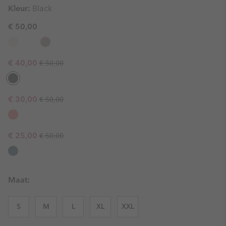
Kleur:
Black
€ 50,00
Regular price:
Sale price:
€ 40,00
€ 50,00
Regular price:
Sale price:
€ 30,00
€ 50,00
Regular price:
Sale price:
€ 25,00
€ 50,00
Maat:
S
M
L
XL
XXL