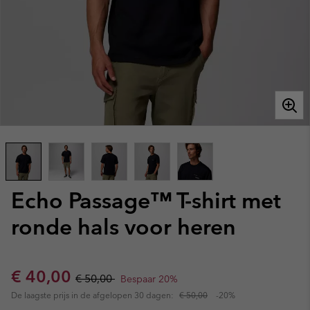
Echo Passage™ T-shirt met
ronde hals voor heren
Sale price:
Regular price:
€ 40,00
€ 50,00
Bespaar 20%
De laagste prijs in de afgelopen 30 dagen:
€ 50,00
-20%