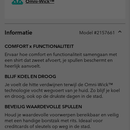
Omni-Wick™
Informatie
Model #
2157661
Expan
or
COMFORT x FUNCTIONALITEIT
collap
Ervaar hoe comfort en functionaliteit samengaan met
sectio
een shirt dat zweet afvoert, je spullen beschermt en
heerlijk aanvoelt.
BLIJF KOEL EN DROOG
Je voelt de hitte verdwijnen terwijl de Omni-Wick™
technologie vocht wegvoert van je huid. Zo blijf je koel
en droog, ook op de drukste dagen in de stad.
BEVEILIG WAARDEVOLLE SPULLEN
Houd je waardevolle voorwerpen bereikbaar en veilig
met een handige borstzak met rits. Ideaal voor
creditcards of sleutels op weg in de stad.