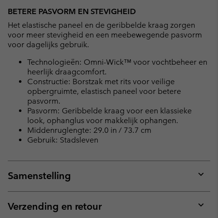
BETERE PASVORM EN STEVIGHEID
Het elastische paneel en de geribbelde kraag zorgen
voor meer stevigheid en een meebewegende pasvorm
voor dagelijks gebruik.
Technologieën: Omni-Wick™ voor vochtbeheer en
heerlijk draagcomfort.
Constructie: Borstzak met rits voor veilige
opbergruimte, elastisch paneel voor betere
pasvorm.
Pasvorm: Geribbelde kraag voor een klassieke
look, ophanglus voor makkelijk ophangen.
Middenruglengte: 29.0 in / 73.7 cm
Gebruik: Stadsleven
Samenstelling
Expan
or
collap
Verzending en retour
sectio
Expan