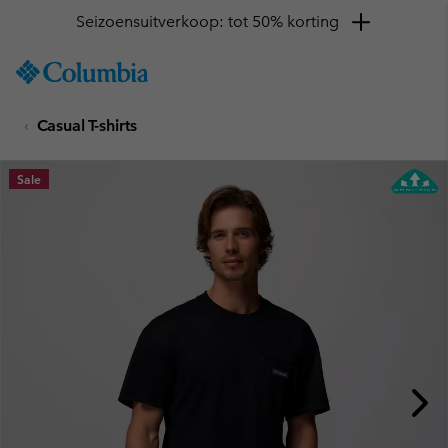
Seizoensuitverkoop: tot 50% korting
SKIP
Columbia
TO
Sportswear
CONTENT
Casual T-shirts
SKIP
TO
MAIN
Sale
NAV
SKIP
TO
SEARCH