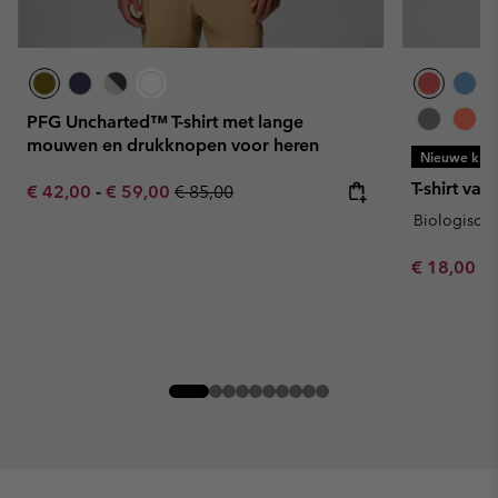
PFG Uncharted™ T-shirt met lange
mouwen en drukknopen voor heren
Nieuwe kleu
T-shirt va
Minimum sale price:
Maximum sale price:
Regular price:
€ 42,00
-
€ 59,00
€ 85,00
Biologisch 
Minimum sa
€ 18,00
-