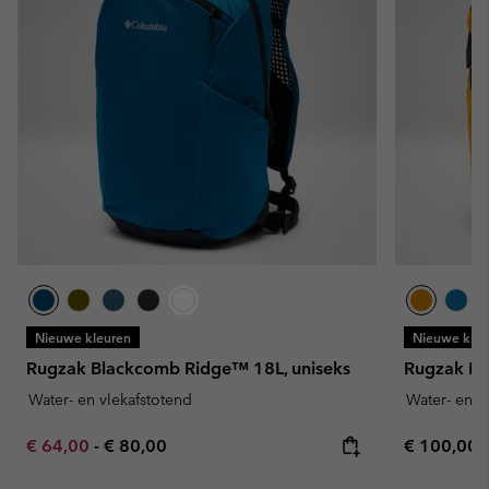
Nieuwe kleuren
Nieuwe kleu
Rugzak Blackcomb Ridge™ 18L, uniseks
Rugzak Bl
Water- en vlekafstotend
Water- en v
Minimum sale price:
Maximum price:
Regular pr
€ 64,00
-
€ 80,00
€ 100,00