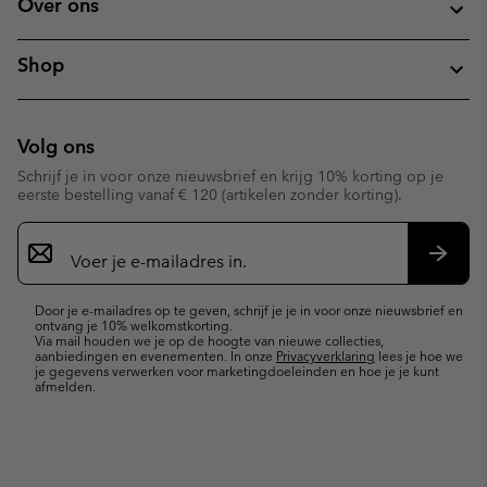
Over ons
Shop
Volg ons
Schrijf je in voor onze nieuwsbrief en krijg 10% korting op je
eerste bestelling vanaf € 120 (artikelen zonder korting).
Aanmelden
voor
e-
Inschr
mailupdates
Door je e-mailadres op te geven, schrijf je je in voor onze nieuwsbrief en
ontvang je 10% welkomstkorting.
Via mail houden we je op de hoogte van nieuwe collecties,
aanbiedingen en evenementen. In onze
Privacyverklaring
lees je hoe we
je gegevens verwerken voor marketingdoeleinden en hoe je je kunt
afmelden.