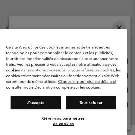
België (Nederlands)
English ›
français ›
|
|
Selecteer je verzendlocatie en taal
©
2026
Columbia Sportswear International Sarl. Avenue des Morgines, 12
1213 Petit-Lancy, Zwitserland. All rights reserved.
Online shoppen beschikbaar
Ce site Web utilise des cookies internes et de tiers et autres
Gebruiksvoorwaarden
Verkoopvoorwaarden
Garantie
technologies pour personnaliser le contenu et les publicités,
fournir des fonctionnalités de réseaux sociaux et analyser notre
Onlin
United States
Privacybeleid
Gebruiksvoorwaarden voor lidmaatschap
trafic. Veuillez préciser si vous acceptez notre utilisation de ces
shopp
cookies via les options ci-dessous. Si vous refusez les cookies, les
Voorwaarden voor door gebruikers gegenereerde inhoud
Impressum
besch
Onlin
Belgium-English
cookies strictement nécessaires au fonctionnement du site Web
shopp
Cookies
seront tout de même utilisés.
Cliquez ici pour plus de détails et
besch
consulter notre Déclaration complète sur les cookies.
Onlin
Belgium-Français
shopp
Helpcentrum: Maan-Vrij. 9:00 - 13:00 & 14:00- 18:00
(+)3278480783
besch
J’accepte
Tout refuser
Onlin
Belgium-Dutch
shopp
besch
Gérer vos paramètres
Alle Locaties Bekijken
de cookies