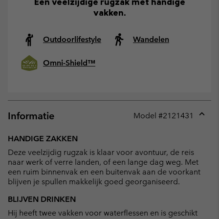
Een veelzijdige rugzak met handige
vakken.
Outdoorlifestyle
Wandelen
Omni-Shield™
Informatie
Model #
2121431
Expan
or
HANDIGE ZAKKEN
collap
Deze veelzijdig rugzak is klaar voor avontuur, de reis
sectio
naar werk of verre landen, of een lange dag weg. Met
een ruim binnenvak en een buitenvak aan de voorkant
blijven je spullen makkelijk goed georganiseerd.
BLIJVEN DRINKEN
Hij heeft twee vakken voor waterflessen en is geschikt