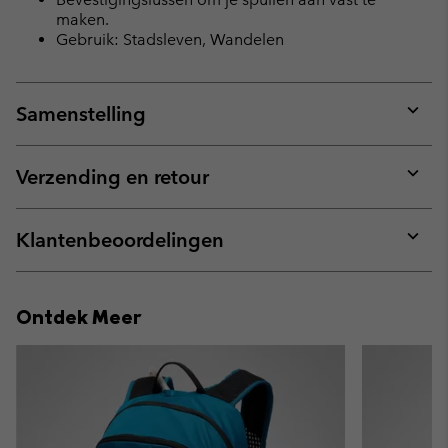
maken.
Gebruik: Stadsleven, Wandelen
Samenstelling
Expan
or
collap
Verzending en retour
sectio
Expan
or
collap
Klantenbeoordelingen
sectio
Expan
or
collap
Ontdek Meer
sectio