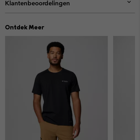
collap
Klantenbeoordelingen
sectio
Expan
or
collap
Ontdek Meer
sectio