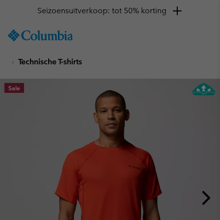
Seizoensuitverkoop: tot 50% korting
SKIP
Columbia
TO
Sportswear
CONTENT
Technische T-shirts
SKIP
TO
MAIN
Sale
NAV
SKIP
TO
SEARCH