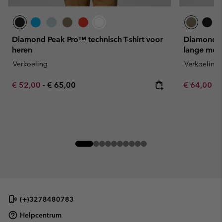
Diamond Peak Pro™ technisch T-shirt voor
Diamond Pe
heren
lange mou
Verkoeling
Verkoeling
Minimum sale price:
Maximum price:
Sale price:
Re
€ 52,00
-
€ 65,00
€ 64,00
€ 
(+)3278480783
Helpcentrum