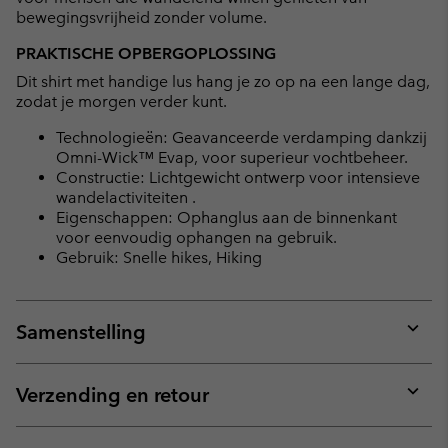
bewegingsvrijheid zonder volume.
PRAKTISCHE OPBERGOPLOSSING
Dit shirt met handige lus hang je zo op na een lange dag,
zodat je morgen verder kunt.
Technologieën: Geavanceerde verdamping dankzij
Omni-Wick™ Evap, voor superieur vochtbeheer.
Constructie: Lichtgewicht ontwerp voor intensieve
wandelactiviteiten .
Eigenschappen: Ophanglus aan de binnenkant
voor eenvoudig ophangen na gebruik.
Gebruik: Snelle hikes, Hiking
Samenstelling
Expan
or
collap
Verzending en retour
sectio
Expan
or