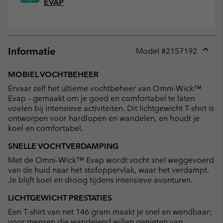
EVAP
Informatie
Model #
2157192
Expan
or
MOBIEL VOCHTBEHEER
collap
Ervaar zelf het ultieme vochtbeheer van Omni-Wick™
sectio
Evap – gemaakt om je goed en comfortabel te laten
voelen bij intensieve activiteiten. Dit lichtgewicht T-shirt is
ontworpen voor hardlopen en wandelen, en houdt je
koel en comfortabel.
SNELLE VOCHTVERDAMPING
Met de Omni-Wick™ Evap wordt vocht snel weggevoerd
van de huid naar het stofoppervlak, waar het verdampt.
Je blijft koel en droog tijdens intensieve avonturen.
LICHTGEWICHT PRESTATIES
Een T-shirt van net 146 gram maakt je snel en wendbaar;
voor mensen die wandelend willen genieten van