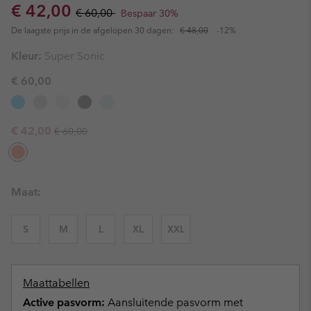
Sale price:
Regular price:
€ 42,00
€ 60,00
Bespaar 30%
De laagste prijs in de afgelopen 30 dagen:
€ 48,00
-12%
Kleur:
Super Sonic
€ 60,00
Regular price:
Sale price:
€ 42,00
€ 60,00
Maat:
S
M
L
XL
XXL
Maattabellen
Active pasvorm:
Aansluitende pasvorm met