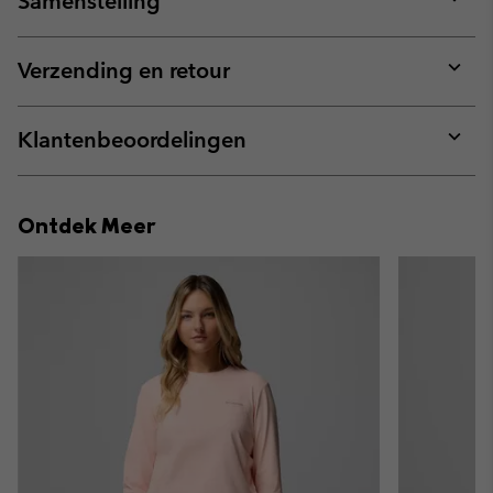
Samenstelling
Expan
or
collap
Verzending en retour
sectio
Expan
or
collap
Klantenbeoordelingen
sectio
Expan
or
collap
Ontdek Meer
sectio