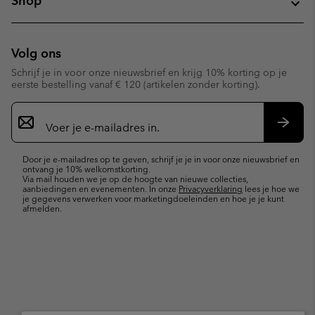
Shop
Volg ons
Schrijf je in voor onze nieuwsbrief en krijg 10% korting op je
eerste bestelling vanaf € 120 (artikelen zonder korting).
Aanmelden
voor
e-
Inschr
mailupdates
Door je e-mailadres op te geven, schrijf je je in voor onze nieuwsbrief en
ontvang je 10% welkomstkorting.
Via mail houden we je op de hoogte van nieuwe collecties,
aanbiedingen en evenementen. In onze
Privacyverklaring
lees je hoe we
je gegevens verwerken voor marketingdoeleinden en hoe je je kunt
afmelden.