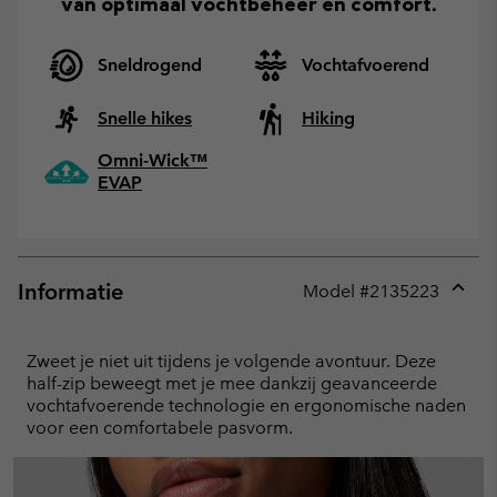
van optimaal vochtbeheer en comfort.
Sneldrogend
Vochtafvoerend
Snelle hikes
Hiking
Omni-Wick™
EVAP
Informatie
Model #
2135223
Expan
or
collap
Zweet je niet uit tijdens je volgende avontuur. Deze
sectio
half-zip beweegt met je mee dankzij geavanceerde
vochtafvoerende technologie en ergonomische naden
voor een comfortabele pasvorm.