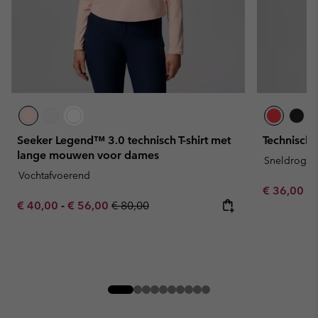
Seeker Legend™ 3.0 technisch T-shirt met
Technisch 
lange mouwen voor dames
Sneldroge
Vochtafvoerend
Minimum sa
€ 36,00
-
Minimum sale price:
Maximum sale price:
Regular price:
€ 40,00
-
€ 56,00
€ 80,00