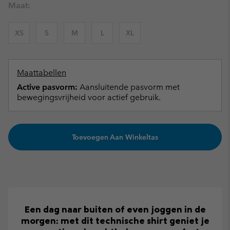
Maat:
XS
S
M
L
XL
Maattabellen
Active pasvorm:
Aansluitende pasvorm met
bewegingsvrijheid voor actief gebruik.
Toevoegen Aan Winkeltas
Een dag naar buiten of even joggen in de
morgen: met dit technische shirt geniet je