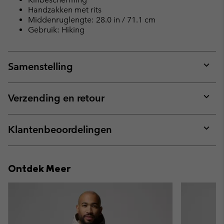
Handzakken met rits
Middenruglengte: 28.0 in / 71.1 cm
Gebruik: Hiking
Samenstelling
Expan
or
collap
Verzending en retour
sectio
Expan
or
collap
Klantenbeoordelingen
sectio
Expan
or
collap
Ontdek Meer
sectio