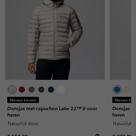
Nieuwe kleuren
Nieuwe kleu
Donsjas met capuchon Lake 22™ II voor
Donsjas m
heren
heren
Natuurlijk dons
Natuurlijk 