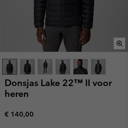
Donsjas Lake 22™ II voor
heren
Regular price:
€ 140,00