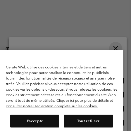
België (Nederlands)
English ›
français ›
|
|
Selecteer je verzendlocatie en taal
©
2026
Columbia Sportswear International Sarl. Avenue des Morgines, 12
1213 Petit-Lancy, Zwitserland. All rights reserved.
Online shoppen beschikbaar
Ce site Web utilise des cookies internes et de tiers et autres
Gebruiksvoorwaarden
Verkoopvoorwaarden
Garantie
technologies pour personnaliser le contenu et les publicités,
fournir des fonctionnalités de réseaux sociaux et analyser notre
Onlin
United States
Privacybeleid
Gebruiksvoorwaarden voor lidmaatschap
trafic. Veuillez préciser si vous acceptez notre utilisation de ces
shopp
cookies via les options ci-dessous. Si vous refusez les cookies, les
Voorwaarden voor door gebruikers gegenereerde inhoud
Impressum
besch
Onlin
Belgium-English
cookies strictement nécessaires au fonctionnement du site Web
shopp
Cookies
seront tout de même utilisés.
Cliquez ici pour plus de détails et
besch
consulter notre Déclaration complète sur les cookies.
Onlin
Belgium-Français
shopp
Helpcentrum: Maan-Vrij. 9:00 - 13:00 & 14:00- 18:00
(+)3278480783
besch
J’accepte
Tout refuser
Onlin
Belgium-Dutch
shopp