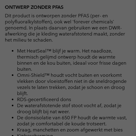
ONTWERP ZONDER PFAS
Dit product is ontworpen zonder PFAS (per- en
polyfluoralkylstoffen), ook wel ‘forever chemicals’
genoemd. In plaats daarvan gebruiken we een DWR-
afwerking die je kleding waterafstotend maakt, zonder
het milieu te schaden.
Met HeatSeal™ blijf je warm. Het naadloze,
thermisch gelijmd ontwerp houdt de warmte
binnen en de kou buiten, ideaal voor frisse dagen
buiten.
Omni-Shield™ houdt vocht buiten en voorkomt
vlekken door vloeistoffen niet in de sneldrogende
vezels te laten trekken, zodat je schoon en droog
blijft.
RDS-gecertificeerd dons
De waterafstotende stof stoot vocht af, zodat je
droog blijft bij nat weer.
De donsisolatie van 650 FP houdt de warmte vast,
zodat je comfortabel de koude trotseert.
Kraag, manchetten en zoom afgewerkt met bies
Kinbescherming