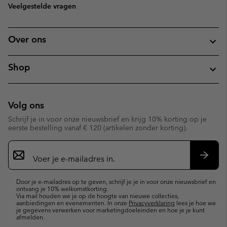
Veelgestelde vragen
Over ons
Shop
Volg ons
Schrijf je in voor onze nieuwsbrief en krijg 10% korting op je
eerste bestelling vanaf € 120 (artikelen zonder korting).
Aanmelden
voor
e-
Inschr
mailupdates
Door je e-mailadres op te geven, schrijf je je in voor onze nieuwsbrief en
ontvang je 10% welkomstkorting.
Via mail houden we je op de hoogte van nieuwe collecties,
aanbiedingen en evenementen. In onze
Privacyverklaring
lees je hoe we
je gegevens verwerken voor marketingdoeleinden en hoe je je kunt
afmelden.