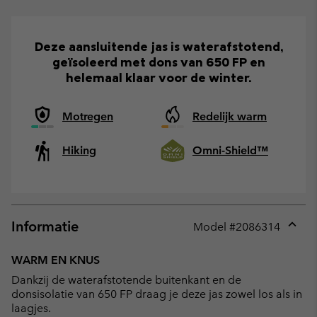
Deze aansluitende jas is waterafstotend,
geïsoleerd met dons van 650 FP en
helemaal klaar voor de winter.
Motregen
Redelijk warm
Hiking
Omni-Shield™
Informatie
Model #
2086314
Expan
or
WARM EN KNUS
collap
Dankzij de waterafstotende buitenkant en de
sectio
donsisolatie van 650 FP draag je deze jas zowel los als in
laagjes.