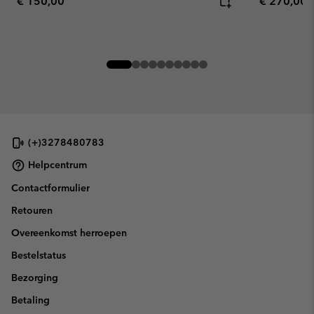
Regular price:
Regular pr
€ 150,00
€ 270,00
(+)3278480783
Helpcentrum
Contactformulier
Retouren
Overeenkomst herroepen
Bestelstatus
Bezorging
Betaling