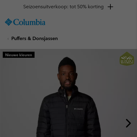
Seizoensuitverkoop: tot 50% korting
SKIP
Columbia
TO
Sportswear
CONTENT
Puffers & Donsjassen
SKIP
TO
MAIN
Nieuwe kleuren
NAV
SKIP
TO
SEARCH