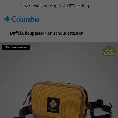
Seizoensuitverkoop: tot 50% korting
SKIP
Columbia
TO
Sportswear
CONTENT
Duffels, heuptassen en schoudertassen
SKIP
TO
MAIN
Nieuwe kleuren
NAV
SKIP
TO
SEARCH