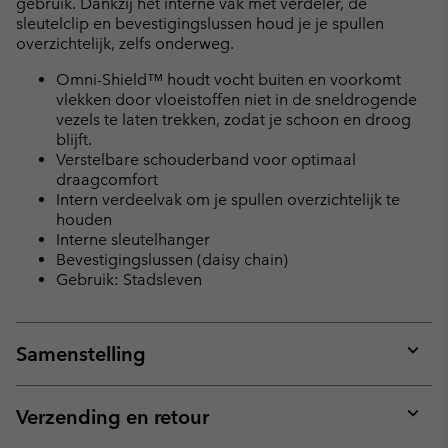
gebruik. Dankzij het interne vak met verdeler, de
sleutelclip en bevestigingslussen houd je je spullen
overzichtelijk, zelfs onderweg.
Omni-Shield™ houdt vocht buiten en voorkomt
vlekken door vloeistoffen niet in de sneldrogende
vezels te laten trekken, zodat je schoon en droog
blijft.
Verstelbare schouderband voor optimaal
draagcomfort
Intern verdeelvak om je spullen overzichtelijk te
houden
Interne sleutelhanger
Bevestigingslussen (daisy chain)
Gebruik: Stadsleven
Samenstelling
Expan
or
collap
Verzending en retour
sectio
Expan