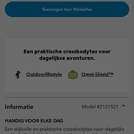
Toevoegen Aan Winkeltas
Een praktische crossbodytas voor
dagelijkse avonturen.
Outdoorlifestyle
Omni-Shield™
Informatie
Model #
2121521
Expan
or
HANDIG VOOR ELKE DAG
collap
Een stijlvolle en praktische crossbodytas voor dagelijks
sectio