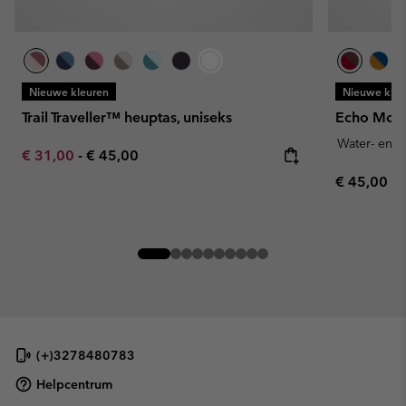
Nieuwe kleuren
Nieuwe kleu
Trail Traveller™ heuptas, uniseks
Echo Moun
Water- en v
Minimum sale price:
Maximum price:
€ 31,00
-
€ 45,00
Regular pr
€ 45,00
(+)3278480783
Helpcentrum