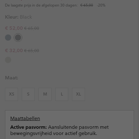
De laagste prijs in de afgelopen 30 dagen:
€ 65,00
-20%
Kleur:
Black
Regular price:
Sale price:
€ 52,00
€ 65,00
Regular price:
Sale price:
€ 32,00
€ 65,00
Maat:
XS
S
M
L
XL
Maattabellen
Active pasvorm:
Aansluitende pasvorm met
bewegingsvrijheid voor actief gebruik.