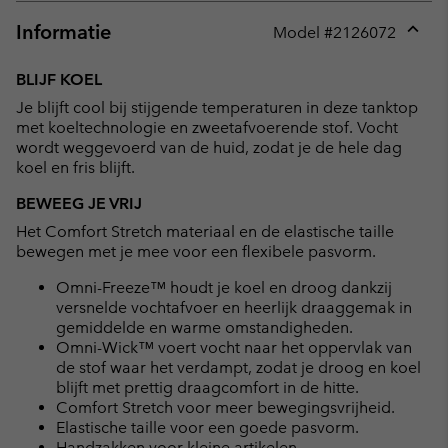
Informatie
Model #
2126072
Expan
or
BLIJF KOEL
collap
Je blijft cool bij stijgende temperaturen in deze tanktop
sectio
met koeltechnologie en zweetafvoerende stof. Vocht
wordt weggevoerd van de huid, zodat je de hele dag
koel en fris blijft.
BEWEEG JE VRIJ
Het Comfort Stretch materiaal en de elastische taille
bewegen met je mee voor een flexibele pasvorm.
Omni-Freeze™ houdt je koel en droog dankzij
versnelde vochtafvoer en heerlijk draaggemak in
gemiddelde en warme omstandigheden.
Omni-Wick™ voert vocht naar het oppervlak van
de stof waar het verdampt, zodat je droog en koel
blijft met prettig draagcomfort in de hitte.
Comfort Stretch voor meer bewegingsvrijheid.
Elastische taille voor een goede pasvorm.
Handzakken voor kleine artikelen.