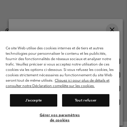
België (Nederlands)
English ›
français ›
|
|
Selecteer je verzendlocatie en taal
©
2026
Columbia Sportswear International Sarl. Avenue des Morgines, 12
1213 Petit-Lancy, Zwitserland. All rights reserved.
Online shoppen beschikbaar
Ce site Web utilise des cookies internes et de tiers et autres
Gebruiksvoorwaarden
Verkoopvoorwaarden
Garantie
technologies pour personnaliser le contenu et les publicités,
fournir des fonctionnalités de réseaux sociaux et analyser notre
Onlin
United States
Privacybeleid
Gebruiksvoorwaarden voor lidmaatschap
trafic. Veuillez préciser si vous acceptez notre utilisation de ces
shopp
cookies via les options ci-dessous. Si vous refusez les cookies, les
Voorwaarden voor door gebruikers gegenereerde inhoud
Impressum
besch
Onlin
Belgium-English
cookies strictement nécessaires au fonctionnement du site Web
shopp
Cookies
seront tout de même utilisés.
Cliquez ici pour plus de détails et
besch
consulter notre Déclaration complète sur les cookies.
Onlin
Belgium-Français
shopp
Helpcentrum: Maan-Vrij. 9:00 - 13:00 & 14:00- 18:00
(+)3278480783
besch
J’accepte
Tout refuser
Onlin
Belgium-Dutch
shopp
besch
Gérer vos paramètres
Alle Locaties Bekijken
de cookies