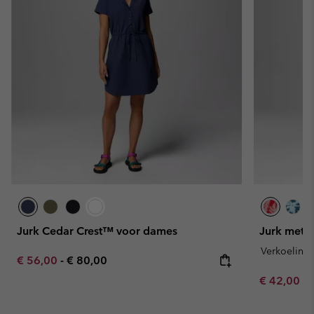
Jurk Cedar Crest™ voor dames
Jurk met p
Verkoeling
Minimum sale price:
Maximum price:
€ 56,00
-
€ 80,00
Minimum sa
€ 42,00
-