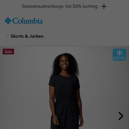
Seizoensuitverkoop: tot 50% korting
SKIP
Columbia
TO
Sportswear
CONTENT
Skorts & Jurken
SKIP
TO
MAIN
Sale
NAV
SKIP
TO
SEARCH