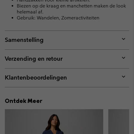
Biezen op de kraag en manchetten maken de look
helemaal af.
Gebruik: Wandelen, Zomeractiviteiten
Samenstelling
Expan
or
collap
Verzending en retour
sectio
Expan
or
collap
Klantenbeoordelingen
sectio
Expan
or
collap
Ontdek Meer
sectio