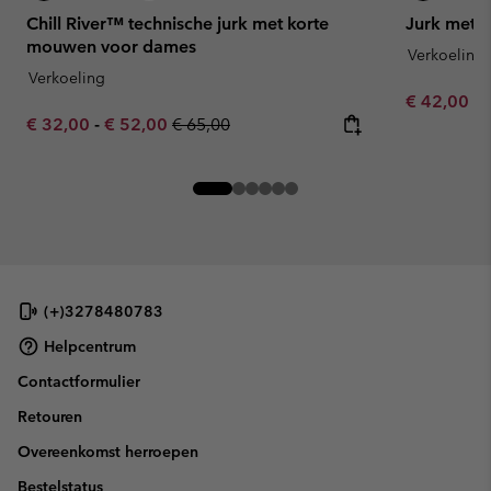
Chill River™ technische jurk met korte
Jurk met p
mouwen voor dames
Verkoeling
Verkoeling
Minimum sa
€ 42,00
-
Minimum sale price:
Maximum sale price:
Regular price:
€ 32,00
-
€ 52,00
€ 65,00
(+)3278480783
Helpcentrum
Contactformulier
Retouren
Overeenkomst herroepen
Bestelstatus