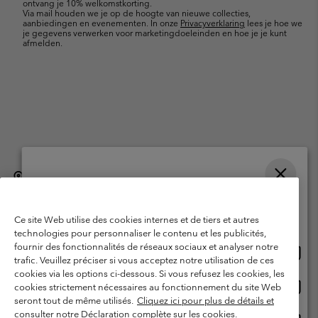
ontvang je 10% welkomstkorting.
Via mail houden we je op de hoogte van nieuwe collecties,
aanbiedingen en evenementen. In onze
Privacyverklaring
lees je hoe we
je gegevens verwerken voor marketingdoeleinden en hoe je je kunt
afmelden.
België (Nederlands)
English ›
français ›
|
|
Selecteer je verzendlocatie en taal
©
2026
Columbia Sportswear International Sarl. Avenue des Morgines, 12
1213 Petit-Lancy, Zwitserland. All rights reserved.
Online shoppen beschikbaar
Ce site Web utilise des cookies internes et de tiers et autres
Gebruiksvoorwaarden
Verkoopvoorwaarden
Garantie
technologies pour personnaliser le contenu et les publicités,
fournir des fonctionnalités de réseaux sociaux et analyser notre
Onlin
United States
Privacybeleid
Gebruiksvoorwaarden voor lidmaatschap
trafic. Veuillez préciser si vous acceptez notre utilisation de ces
shopp
cookies via les options ci-dessous. Si vous refusez les cookies, les
Voorwaarden voor door gebruikers gegenereerde inhoud
Impressum
besch
Onlin
Belgium-English
cookies strictement nécessaires au fonctionnement du site Web
shopp
Cookies
seront tout de même utilisés.
Cliquez ici pour plus de détails et
besch
consulter notre Déclaration complète sur les cookies.