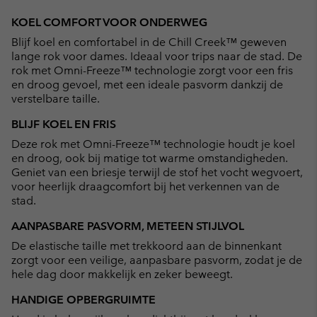
Expan
or
KOEL COMFORT VOOR ONDERWEG
collap
Blijf koel en comfortabel in de Chill Creek™ geweven
sectio
lange rok voor dames. Ideaal voor trips naar de stad. De
rok met Omni-Freeze™ technologie zorgt voor een fris
en droog gevoel, met een ideale pasvorm dankzij de
verstelbare taille.
BLIJF KOEL EN FRIS
Deze rok met Omni-Freeze™ technologie houdt je koel
en droog, ook bij matige tot warme omstandigheden.
Geniet van een briesje terwijl de stof het vocht wegvoert,
voor heerlijk draagcomfort bij het verkennen van de
stad.
AANPASBARE PASVORM, METEEN STIJLVOL
De elastische taille met trekkoord aan de binnenkant
zorgt voor een veilige, aanpasbare pasvorm, zodat je de
hele dag door makkelijk en zeker beweegt.
HANDIGE OPBERGRUIMTE