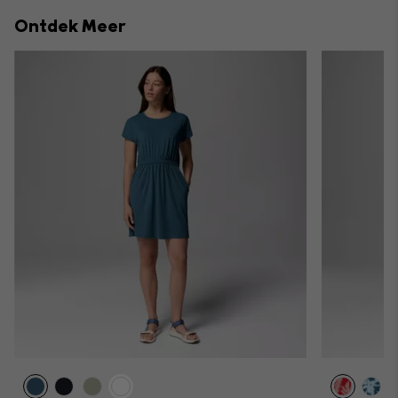
collap
Ontdek Meer
sectio