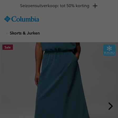
Seizoensuitverkoop: tot 50% korting
SKIP
Columbia
TO
Sportswear
CONTENT
Skorts & Jurken
SKIP
TO
MAIN
Sale
NAV
SKIP
TO
SEARCH