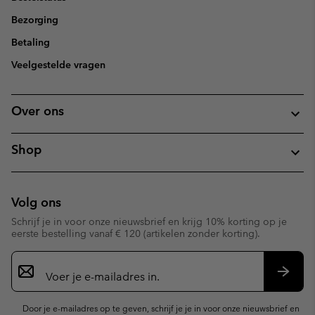
Bezorging
Betaling
Veelgestelde vragen
Over ons
Shop
Volg ons
Schrijf je in voor onze nieuwsbrief en krijg 10% korting op je
eerste bestelling vanaf € 120 (artikelen zonder korting).
Aanmelden
voor
e-
Inschr
mailupdates
Door je e-mailadres op te geven, schrijf je je in voor onze nieuwsbrief en