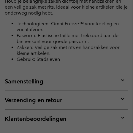
Houd je belangrijke zaken dichtbij met handzakken en
een veilige zak met rits. Ideaal voor kleine artikelen die je
onderweg nodig hebt.
Technologieën: Omni-Freeze™ voor koeling en
vochtafvoer.
Pasvorm: Elastische taille met trekkoord aan de
binnenkant voor goede pasvorm.
Zakken: Veilige zak met rits en handzakken voor
kleine artikelen.
Gebruik: Stadsleven
Samenstelling
Expan
or
collap
Verzending en retour
sectio
Expan
or
collap
Klantenbeoordelingen
sectio
Expan
or