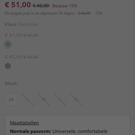
Sale price:
Regular price:
€ 51,00
€ 60,00
Bespaar 15%
De laagste prijs in de afgelopen 30 dagen:
€ 60,00
-15%
Kleur:
Everblue
Regular price:
Sale price:
€ 51,00
€ 60,00
Regular price:
Sale price:
€ 42,00
€ 60,00
Maat:
XS
S
M
L
XL
Maattabellen
Normale pasvorm:
Universele, comfortabele