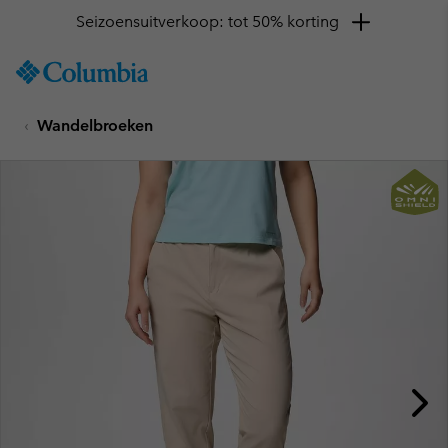
Seizoensuitverkoop: tot 50% korting
SKIP
Columbia
TO
Sportswear
CONTENT
Wandelbroeken
SKIP
TO
MAIN
NAV
SKIP
TO
SEARCH