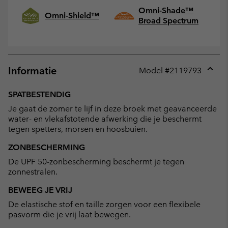
Omni-Shade™
Omni-Shield™
Broad Spectrum
Informatie
Model #
2119793
Expan
or
SPATBESTENDIG
collap
Je gaat de zomer te lijf in deze broek met geavanceerde
sectio
water- en vlekafstotende afwerking die je beschermt
tegen spetters, morsen en hoosbuien.
ZONBESCHERMING
De UPF 50-zonbescherming beschermt je tegen
zonnestralen.
BEWEEG JE VRIJ
De elastische stof en taille zorgen voor een flexibele
pasvorm die je vrij laat bewegen.