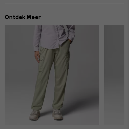
or
collap
Ontdek Meer
sectio