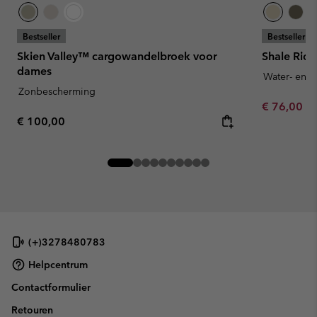
Bestseller
Bestseller
Skien Valley™ cargowandelbroek voor
Shale Rid
dames
Water- en v
Zonbescherming
Minimum sa
€ 76,00
-
Regular price:
€ 100,00
(+)3278480783
Helpcentrum
Contactformulier
Retouren