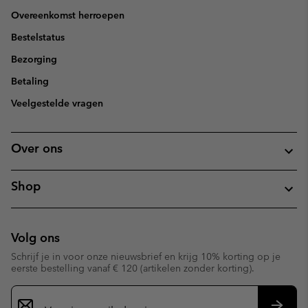
Overeenkomst herroepen
Bestelstatus
Bezorging
Betaling
Veelgestelde vragen
Over ons
Shop
Volg ons
Schrijf je in voor onze nieuwsbrief en krijg 10% korting op je
eerste bestelling vanaf € 120 (artikelen zonder korting).
Aanmelden
voor