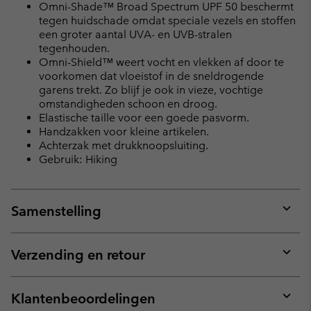
Omni-Shade™ Broad Spectrum UPF 50 beschermt
tegen huidschade omdat speciale vezels en stoffen
een groter aantal UVA- en UVB-stralen
tegenhouden.
Omni-Shield™ weert vocht en vlekken af door te
voorkomen dat vloeistof in de sneldrogende
garens trekt. Zo blijf je ook in vieze, vochtige
omstandigheden schoon en droog.
Elastische taille voor een goede pasvorm.
Handzakken voor kleine artikelen.
Achterzak met drukknoopsluiting.
Gebruik: Hiking
Samenstelling
Expan
or
collap
Verzending en retour
sectio
Expan
or
collap
Klantenbeoordelingen
sectio
Expan