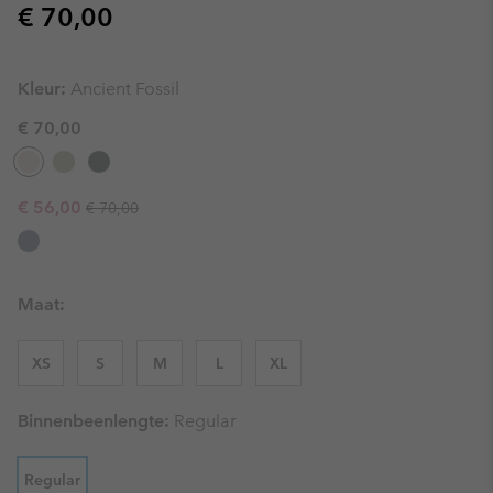
Regular price:
€ 70,00
Kleur:
Ancient Fossil
€ 70,00
Regular price:
Sale price:
€ 56,00
€ 70,00
Maat:
XS
S
M
L
XL
Binnenbeenlengte:
Regular
Regular