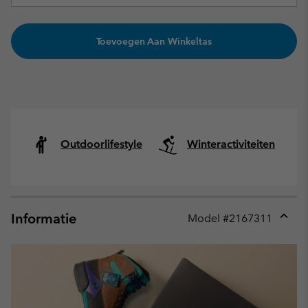
Toevoegen Aan Winkeltas
Outdoorlifestyle
Winteractiviteiten
Informatie
Model #
2167311
Expan
or
collap
sectio