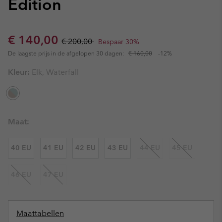
Edition
Sale price:
Regular price:
€ 140,00
€ 200,00
Bespaar 30%
De laagste prijs in de afgelopen 30 dagen:
€ 160,00
-12%
Kleur:
Elk, Waterfall
Maat:
40 EU
41 EU
42 EU
43 EU
44 EU
45 EU
46 EU
47 EU
Maattabellen