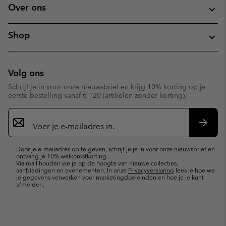
Over ons
Shop
Volg ons
Schrijf je in voor onze nieuwsbrief en krijg 10% korting op je
eerste bestelling vanaf € 120 (artikelen zonder korting).
Aanmelden
voor
e-
Inschr
mailupdates
Door je e-mailadres op te geven, schrijf je je in voor onze nieuwsbrief en
ontvang je 10% welkomstkorting.
Via mail houden we je op de hoogte van nieuwe collecties,
aanbiedingen en evenementen. In onze
Privacyverklaring
lees je hoe we
je gegevens verwerken voor marketingdoeleinden en hoe je je kunt
afmelden.