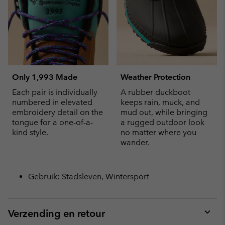
Only 1,993 Made
Weather Protection
Each pair is individually
A rubber duckboot
numbered in elevated
keeps rain, muck, and
embroidery detail on the
mud out, while bringing
tongue for a one-of-a-
a rugged outdoor look
kind style.
no matter where you
wander.
Gebruik: Stadsleven, Wintersport
Verzending en retour
Expan