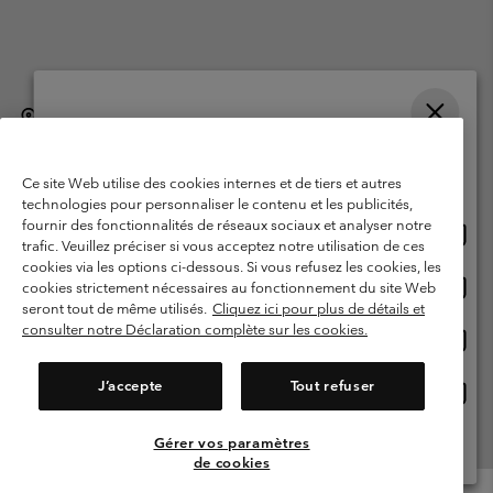
België (Nederlands)
English ›
français ›
|
|
Selecteer je verzendlocatie en taal
©
2026
Columbia Sportswear International Sarl. Avenue des Morgines, 12
1213 Petit-Lancy, Zwitserland. All rights reserved.
Online shoppen beschikbaar
Ce site Web utilise des cookies internes et de tiers et autres
Gebruiksvoorwaarden
Verkoopvoorwaarden
Garantie
technologies pour personnaliser le contenu et les publicités,
fournir des fonctionnalités de réseaux sociaux et analyser notre
Onlin
United States
Privacybeleid
Gebruiksvoorwaarden voor lidmaatschap
trafic. Veuillez préciser si vous acceptez notre utilisation de ces
shopp
cookies via les options ci-dessous. Si vous refusez les cookies, les
Voorwaarden voor door gebruikers gegenereerde inhoud
Impressum
besch
Onlin
Belgium-English
cookies strictement nécessaires au fonctionnement du site Web
shopp
Cookies
seront tout de même utilisés.
Cliquez ici pour plus de détails et
besch
consulter notre Déclaration complète sur les cookies.
Onlin
Belgium-Français
shopp
Helpcentrum: Maan-Vrij. 9:00 - 13:00 & 14:00- 18:00
(+)3278480783
besch
J’accepte
Tout refuser
Onlin
Belgium-Dutch
shopp
besch
Gérer vos paramètres
Alle Locaties Bekijken
de cookies