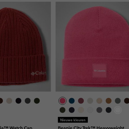
Nieuwe kleuren
ia™ Watch Cap,
Beanie City Trek™ Heavyweight,