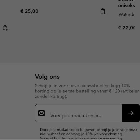
uniseks
Regular price:
€ 25,00
Waterdich
Regular p
€ 22,00
Volg ons
Schrijf je in voor onze nieuwsbrief en krijg 10%
korting op je eerste bestelling vanaf € 120 (artikelen
zonder korting).
Aanmelden
voor
e-
Insc
mailupdates
Door je e-mailadres op te geven, schrijf je je in voor onze
nieuwsbrief en ontvang je 10% welkomstkorting.
Via mail houden we je op de hoogte van nieuwe