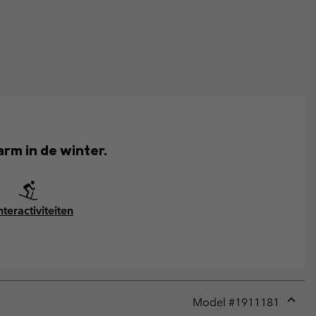
rm in de winter.
teractiviteiten
Model #
1911181
Expan