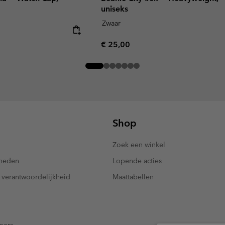
uniseks
Zwaar
Regular price:
€ 25,00
Shop
Zoek een winkel
kheden
Lopende acties
 verantwoordelijkheid
Maattabellen
pers