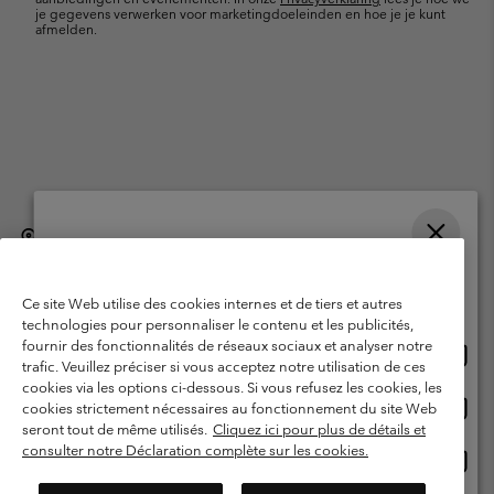
je gegevens verwerken voor marketingdoeleinden en hoe je je kunt
afmelden.
België (Nederlands)
English ›
français ›
|
|
Selecteer je verzendlocatie en taal
©
2026
Columbia Sportswear International Sarl. Avenue des Morgines, 12
1213 Petit-Lancy, Zwitserland. All rights reserved.
Online shoppen beschikbaar
Ce site Web utilise des cookies internes et de tiers et autres
Gebruiksvoorwaarden
Verkoopvoorwaarden
Garantie
technologies pour personnaliser le contenu et les publicités,
fournir des fonctionnalités de réseaux sociaux et analyser notre
Onlin
United States
Privacybeleid
Gebruiksvoorwaarden voor lidmaatschap
trafic. Veuillez préciser si vous acceptez notre utilisation de ces
shopp
cookies via les options ci-dessous. Si vous refusez les cookies, les
Voorwaarden voor door gebruikers gegenereerde inhoud
Impressum
besch
Onlin
Belgium-English
cookies strictement nécessaires au fonctionnement du site Web
shopp
Cookies
seront tout de même utilisés.
Cliquez ici pour plus de détails et
besch
consulter notre Déclaration complète sur les cookies.
Onlin
Belgium-Français
shopp
Helpcentrum: Maan-Vrij. 9:00 - 13:00 & 14:00- 18:00
(+)3278480783