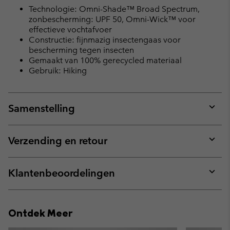
Technologie: Omni-Shade™ Broad Spectrum,
zonbescherming: UPF 50, Omni-Wick™ voor
effectieve vochtafvoer
Constructie: fijnmazig insectengaas voor
bescherming tegen insecten
Gemaakt van 100% gerecycled materiaal
Gebruik: Hiking
Samenstelling
Expan
or
collap
Verzending en retour
sectio
Expan
or
collap
Klantenbeoordelingen
sectio
Expan
or
collap
Ontdek Meer
sectio