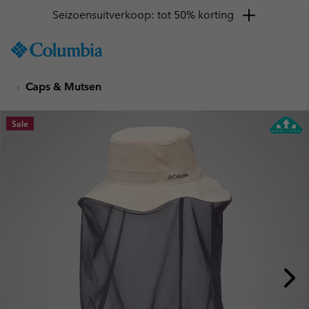
Seizoensuitverkoop: tot 50% korting
SKIP
Columbia
TO
Sportswear
CONTENT
Caps & Mutsen
SKIP
TO
MAIN
Sale
NAV
SKIP
TO
SEARCH