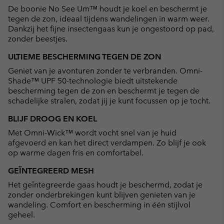
De boonie No See Um™ houdt je koel en beschermt je
sectio
tegen de zon, ideaal tijdens wandelingen in warm weer.
Dankzij het fijne insectengaas kun je ongestoord op pad,
zonder beestjes.
ULTIEME BESCHERMING TEGEN DE ZON
Geniet van je avonturen zonder te verbranden. Omni-
Shade™ UPF 50-technologie biedt uitstekende
bescherming tegen de zon en beschermt je tegen de
schadelijke stralen, zodat jij je kunt focussen op je tocht.
BLIJF DROOG EN KOEL
Met Omni-Wick™ wordt vocht snel van je huid
afgevoerd en kan het direct verdampen. Zo blijf je ook
op warme dagen fris en comfortabel.
GEÏNTEGREERD MESH
Het geïntegreerde gaas houdt je beschermd, zodat je
zonder onderbrekingen kunt blijven genieten van je
wandeling. Comfort en bescherming in één stijlvol
geheel.