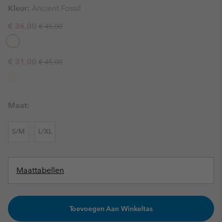
Kleur:
Ancient Fossil
Regular price:
Sale price:
€ 36,00
€ 45,00
Regular price:
Sale price:
€ 31,00
€ 45,00
Maat:
S/M
L/XL
Maattabellen
Toevoegen Aan Winkeltas