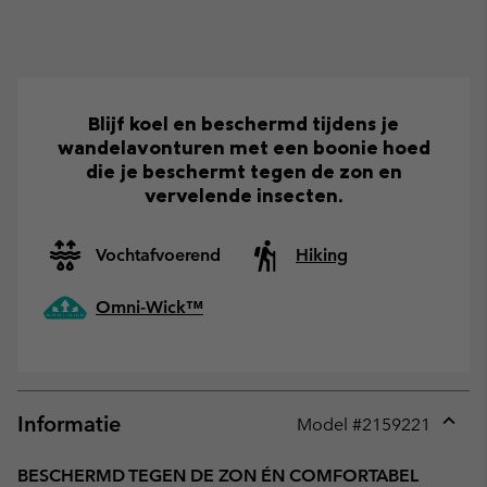
Blijf koel en beschermd tijdens je
wandelavonturen met een boonie hoed
die je beschermt tegen de zon en
vervelende insecten.
Vochtafvoerend
Hiking
Omni-Wick™
Informatie
Model #
2159221
Expan
or
BESCHERMD TEGEN DE ZON ÉN COMFORTABEL
collap