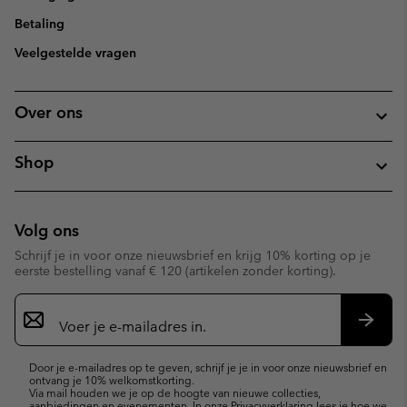
Betaling
Veelgestelde vragen
Over ons
Shop
Volg ons
Schrijf je in voor onze nieuwsbrief en krijg 10% korting op je
eerste bestelling vanaf € 120 (artikelen zonder korting).
Aanmelden
voor
e-
Inschr
mailupdates
Door je e-mailadres op te geven, schrijf je je in voor onze nieuwsbrief en
ontvang je 10% welkomstkorting.
Via mail houden we je op de hoogte van nieuwe collecties,
aanbiedingen en evenementen. In onze
Privacyverklaring
lees je hoe we