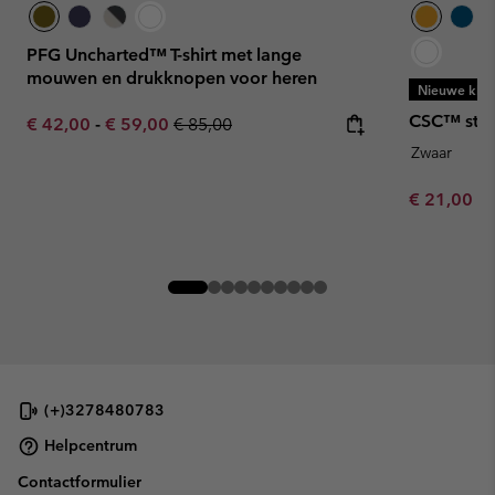
PFG Uncharted™ T-shirt met lange
mouwen en drukknopen voor heren
Nieuwe kleu
CSC™ stevi
Minimum sale price:
Maximum sale price:
Regular price:
€ 42,00
-
€ 59,00
€ 85,00
Zwaar
Minimum sa
€ 21,00
-
(+)3278480783
Helpcentrum
Contactformulier