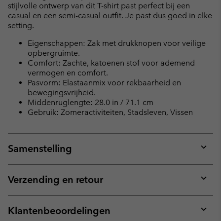
stijlvolle ontwerp van dit T-shirt past perfect bij een
casual en een semi-casual outfit. Je past dus goed in elke
setting.
Eigenschappen: Zak met drukknopen voor veilige
opbergruimte.
Comfort: Zachte, katoenen stof voor ademend
vermogen en comfort.
Pasvorm: Elastaanmix voor rekbaarheid en
bewegingsvrijheid.
Middenruglengte: 28.0 in / 71.1 cm
Gebruik: Zomeractiviteiten, Stadsleven, Vissen
Samenstelling
Expan
or
collap
Verzending en retour
sectio
Expan
or
collap
Klantenbeoordelingen
sectio
Expan