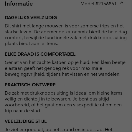
Informatie
Model #
2156861
Expan
or
DAGELIJKS VEELZIJDIG
collap
Dit shirt met lange mouwen is voor zomerse trips en het
sectio
stadse leven. De ademende katoenmix biedt de hele dag
comfort, terwijl de functionele zak met drukknoopsluiting
plaats biedt aan je items.
ELKE DRAAD IS COMFORTABEL
Geniet van het zachte katoen op je huid. Een klein beetje
elastaan geeft net genoeg rek voor maximale
bewegingsvrijheid, tijdens het vissen en het wandelen.
PRAKTISCH ONTWERP
De zak met drukknoopsluiting is ideaal om kleine items
veilig en dichtbij in te bewaren. Je bent dus altijd
voorbereid, of het gaat om een visexpeditie of om een
trip naar de stad.
VEELZIJDIGE STIJL
Je ziet er goed uit, op het strand en in de stad. Het