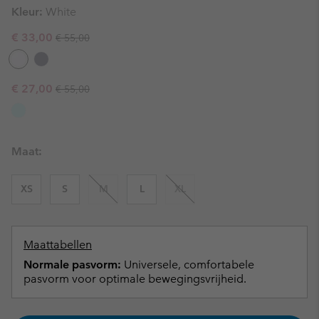
Kleur:
White
Regular price:
Sale price:
€ 33,00
€ 55,00
Regular price:
Sale price:
€ 27,00
€ 55,00
Maat:
XS
S
M
L
XL
Maattabellen
Normale pasvorm:
Universele, comfortabele
pasvorm voor optimale bewegingsvrijheid.