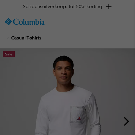
Seizoensuitverkoop: tot 50% korting
SKIP
Columbia
TO
Sportswear
CONTENT
Casual T-shirts
SKIP
TO
MAIN
Sale
NAV
SKIP
TO
SEARCH