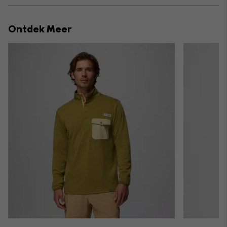
or
collap
Ontdek Meer
sectio