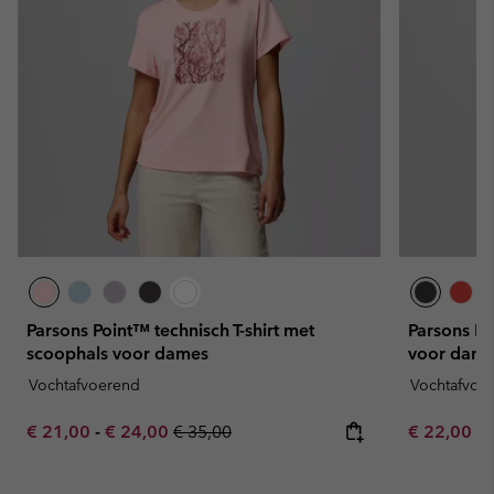
Parsons Point™ technisch T-shirt met
Parsons Po
scoophals voor dames
voor dame
Vochtafvoerend
Vochtafvoe
Minimum sale price:
Maximum sale price:
Regular price:
Minimum sa
€ 21,00
-
€ 24,00
€ 35,00
€ 22,00
-