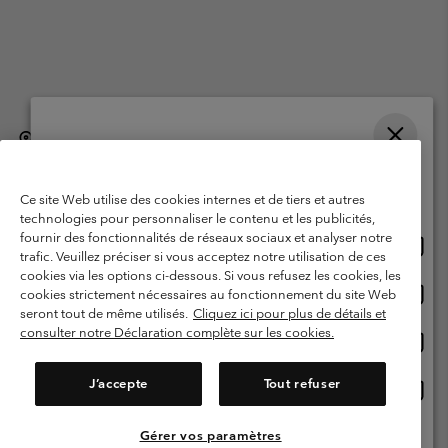
België (Nederlands)
English ›
français ›
|
|
Selecteer je verzendlocatie en taal
©
2026
Columbia Sportswear International Sarl. Avenue des Morgines, 12
1213 Petit-Lancy, Zwitserland. All rights reserved.
Online shoppen beschikbaar
Ce site Web utilise des cookies internes et de tiers et autres
Gebruiksvoorwaarden
Verkoopvoorwaarden
Garantie
technologies pour personnaliser le contenu et les publicités,
fournir des fonctionnalités de réseaux sociaux et analyser notre
Onlin
United States
Privacybeleid
Gebruiksvoorwaarden voor lidmaatschap
trafic. Veuillez préciser si vous acceptez notre utilisation de ces
shopp
cookies via les options ci-dessous. Si vous refusez les cookies, les
Voorwaarden voor door gebruikers gegenereerde inhoud
Impressum
besch
Onlin
Belgium-English
cookies strictement nécessaires au fonctionnement du site Web
shopp
Cookies
seront tout de même utilisés.
Cliquez ici pour plus de détails et
besch
consulter notre Déclaration complète sur les cookies.
Onlin
Belgium-Français
shopp
Helpcentrum: Maan-Vrij. 9:00 - 13:00 & 14:00- 18:00
(+)3278480783
besch
J’accepte
Tout refuser
Onlin
Belgium-Dutch
shopp
besch
Gérer vos paramètres
Alle Locaties Bekijken