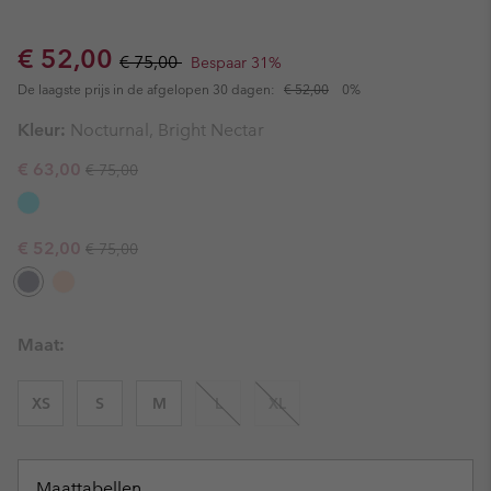
Sale price:
Regular price:
€ 52,00
€ 75,00
Bespaar 31%
De laagste prijs in de afgelopen 30 dagen:
€ 52,00
0%
Kleur:
Nocturnal, Bright Nectar
Regular price:
Sale price:
€ 63,00
€ 75,00
Regular price:
Sale price:
€ 52,00
€ 75,00
Maat:
XS
S
M
L
XL
Maattabellen