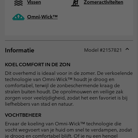
Vissen
Zomeractiviteiten
Omni-Wick™
Informatie
Model #
2157821
Expan
or
KOEL COMFORT IN DE ZON
collap
Dit overhemd is ideaal voor in de zomer. De verkoelende
sectio
technologie van Omni-Wick™ houdt je droog en
comfortabel, terwijl de zonbeschermende kraag de
stralen buiten houdt. De oprolmouwen en veilige zak
zorgen voor veelzijdigheid, zodat het een favoriet is bij
liefhebbers van stad en natuur.
VOCHTBEHEER
Ervaar de koeling van Omni-Wick™ technologie die
vocht wegvoert van je huid om snel te verdampen, zodat
je droog en comfortabel blijft. Of je nu een hengel