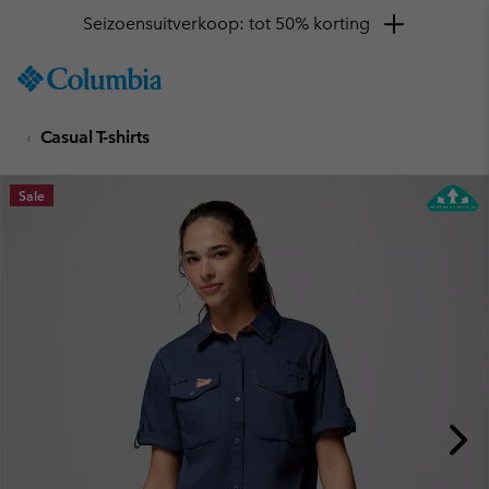
Seizoensuitverkoop: tot 50% korting
SKIP
Columbia
TO
Sportswear
CONTENT
Casual T-shirts
SKIP
TO
MAIN
Sale
NAV
SKIP
TO
SEARCH