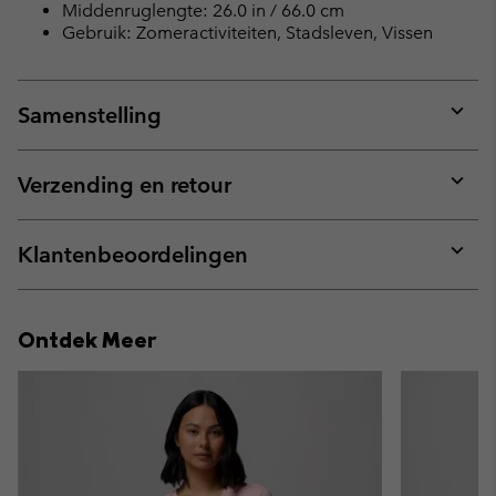
Middenruglengte: 26.0 in / 66.0 cm
Gebruik: Zomeractiviteiten, Stadsleven, Vissen
Samenstelling
Expan
or
collap
Verzending en retour
sectio
Expan
or
collap
Klantenbeoordelingen
sectio
Expan
or
collap
Ontdek Meer
sectio