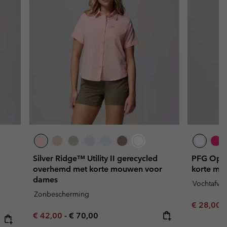
Silver Ridge™ Utility II gerecycled
PFG Ope
overhemd met korte mouwen voor
korte mo
dames
Vochtafvo
Zonbescherming
Minimum s
€ 28,00
Minimum sale price:
Maximum price:
€ 42,00
-
€ 70,00