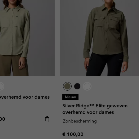
 overhemd voor dames
Nieuw
Silver Ridge™ Elite geweven
overhemd voor dames
rice:
mum price:
,00
Zonbescherming
Regular price:
€ 100,00