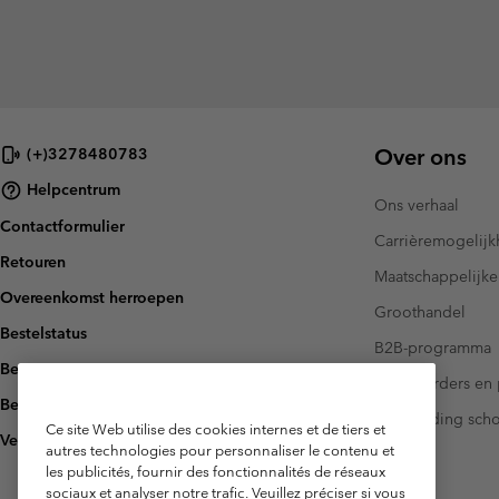
Over ons
(+)3278480783
Helpcentrum
Ons verhaal
Contactformulier
Carrièremogelij
Retouren
Maatschappelijke
Overeenkomst herroepen
Groothandel
Bestelstatus
B2B-programma
Bezorging
Investeerders en 
Betaling
Handleiding sch
Ce site Web utilise des cookies internes et de tiers et
Veelgestelde vragen
autres technologies pour personnaliser le contenu et
les publicités, fournir des fonctionnalités de réseaux
sociaux et analyser notre trafic. Veuillez préciser si vous