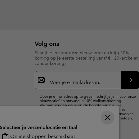
Volg ons
Schrijf je in voor onze nieuwsbrief en krijg 10%
korting op je eerste bestelling vanaf € 120 (artikelen
zonder korting).
Aanmelden
voor
e-
Insc
mailupdates
Door je e-mailadres op te geven, schrijf je je in voor onze
nieuwsbrief en ontvang je 10% welkomstkorting.
Via mail houden we je op de hoogte van nieuwe
collecties, aanbiedingen en evenementen. In onze
Privacyverklaring
lees je hoe we je gegevens verwerken
voor marketingdoeleinden en hoe je je kunt afmelden.
Selecteer je verzendlocatie en taal
Online shoppen beschikbaar