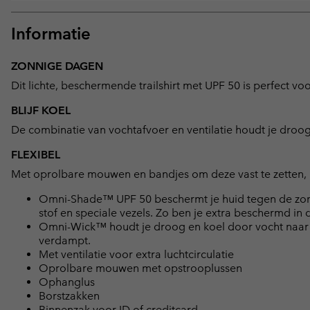
Informatie
ZONNIGE DAGEN
Dit lichte, beschermende trailshirt met UPF 50 is perfect vo
BLIJF KOEL
De combinatie van vochtafvoer en ventilatie houdt je droog, 
FLEXIBEL
Met oprolbare mouwen en bandjes om deze vast te zetten, p
Omni-Shade™ UPF 50 beschermt je huid tegen de zon 
stof en speciale vezels. Zo ben je extra beschermd in 
Omni-Wick™ houdt je droog en koel door vocht naar he
verdampt.
Met ventilatie voor extra luchtcirculatie
Oprolbare mouwen met opstrooplussen
Ophanglus
Borstzakken
Binnenzak voor ID of creditcard