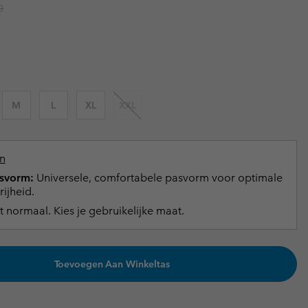
r price:
0
terhandschoenen
terhandschoenen
Gids voor waterdicht
Gids voor waterdicht
in grote maten
e dames
 heren
M
L
XL
XXL
n
svorm:
Universele, comfortabele pasvorm voor optimale
ijheid.
t normaal. Kies je gebruikelijke maat.
Toevoegen Aan Winkeltas