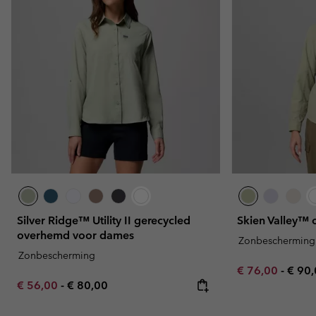
Silver Ridge™ Utility II gerecycled
Skien Valley™
overhemd voor dames
Zonbescherming
Zonbescherming
Minimum sale p
Maxi
€ 76,00
-
€ 90
Minimum sale price:
Maximum price:
€ 56,00
-
€ 80,00