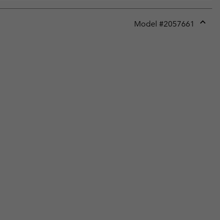
Model #
2057661
Expan
or
collap
sectio