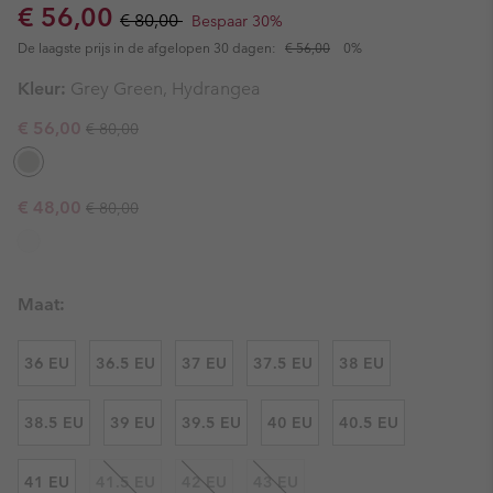
Sale price:
Regular price:
€ 56,00
€ 80,00
Bespaar 30%
De laagste prijs in de afgelopen 30 dagen:
€ 56,00
0%
Kleur:
Grey Green, Hydrangea
Regular price:
Sale price:
€ 56,00
€ 80,00
Regular price:
Sale price:
€ 48,00
€ 80,00
Maat:
36 EU
36.5 EU
37 EU
37.5 EU
38 EU
38.5 EU
39 EU
39.5 EU
40 EU
40.5 EU
41 EU
41.5 EU
42 EU
43 EU