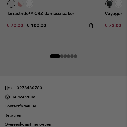
Terrastride™ CRZ damessneaker
Voyager F
Minimum sale price:
Maximum price:
Sale price:
Re
€ 70,00
-
€ 100,00
€ 72,00
€ 
(+)3278480783
Helpcentrum
Contactformulier
Retouren
Overeenkomst herroepen