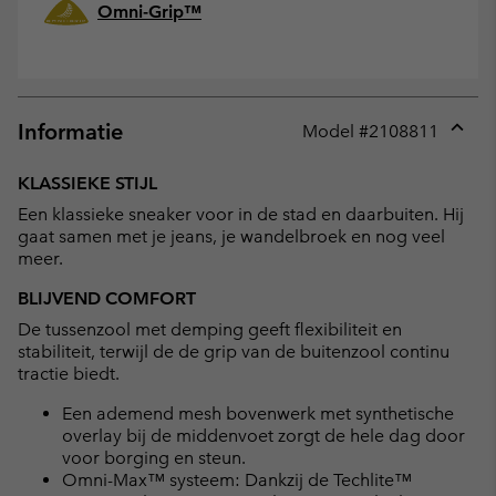
Omni-Grip™
Informatie
Model #
2108811
Expan
or
KLASSIEKE STIJL
collap
Een klassieke sneaker voor in de stad en daarbuiten. Hij
sectio
gaat samen met je jeans, je wandelbroek en nog veel
meer.
BLIJVEND COMFORT
De tussenzool met demping geeft flexibiliteit en
stabiliteit, terwijl de de grip van de buitenzool continu
tractie biedt.
Een ademend mesh bovenwerk met synthetische
overlay bij de middenvoet zorgt de hele dag door
voor borging en steun.
Omni-Max™ systeem: Dankzij de Techlite™