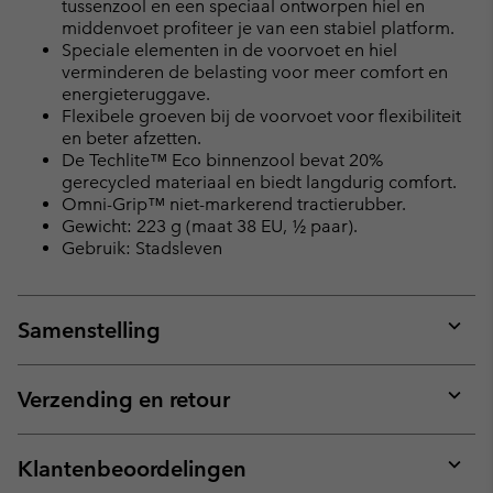
tussenzool en een speciaal ontworpen hiel en
middenvoet profiteer je van een stabiel platform.
Speciale elementen in de voorvoet en hiel
verminderen de belasting voor meer comfort en
energieteruggave.
Flexibele groeven bij de voorvoet voor flexibiliteit
en beter afzetten.
De Techlite™ Eco binnenzool bevat 20%
gerecycled materiaal en biedt langdurig comfort.
Omni-Grip™ niet-markerend tractierubber.
Gewicht: 223 g (maat 38 EU, ½ paar).
Gebruik: Stadsleven
Samenstelling
Expan
or
collap
Verzending en retour
sectio
Expan
or
collap
Klantenbeoordelingen
sectio
Expan