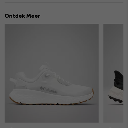
or
collap
Ontdek Meer
sectio