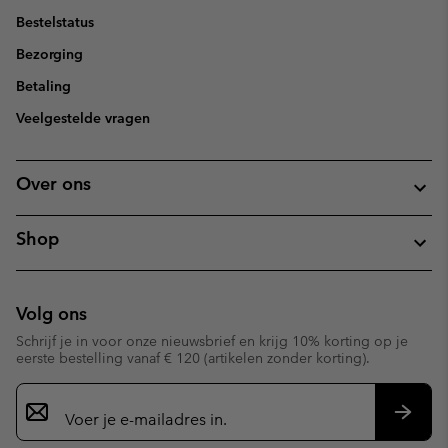
Bestelstatus
Bezorging
Betaling
Veelgestelde vragen
Over ons
Shop
Volg ons
Schrijf je in voor onze nieuwsbrief en krijg 10% korting op je
eerste bestelling vanaf € 120 (artikelen zonder korting).
Aanmelden
voor
e-
Inschr