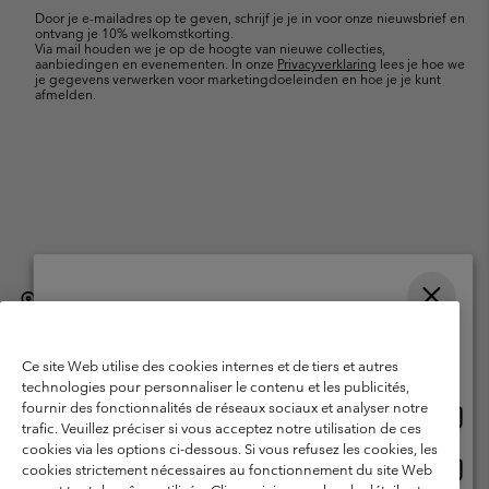
mailupdates
Door je e-mailadres op te geven, schrijf je je in voor onze nieuwsbrief en
ontvang je 10% welkomstkorting.
Via mail houden we je op de hoogte van nieuwe collecties,
aanbiedingen en evenementen. In onze
Privacyverklaring
lees je hoe we
je gegevens verwerken voor marketingdoeleinden en hoe je je kunt
afmelden.
België (Nederlands)
English ›
français ›
|
|
Selecteer je verzendlocatie en taal
©
2026
Columbia Sportswear International Sarl. Avenue des Morgines, 12
1213 Petit-Lancy, Zwitserland. All rights reserved.
Online shoppen beschikbaar
Ce site Web utilise des cookies internes et de tiers et autres
Gebruiksvoorwaarden
Verkoopvoorwaarden
Garantie
technologies pour personnaliser le contenu et les publicités,
fournir des fonctionnalités de réseaux sociaux et analyser notre
Onlin
United States
Privacybeleid
Gebruiksvoorwaarden voor lidmaatschap
trafic. Veuillez préciser si vous acceptez notre utilisation de ces
shopp
cookies via les options ci-dessous. Si vous refusez les cookies, les
Voorwaarden voor door gebruikers gegenereerde inhoud
Impressum
besch
Onlin
Belgium-English
cookies strictement nécessaires au fonctionnement du site Web
shopp
Cookies