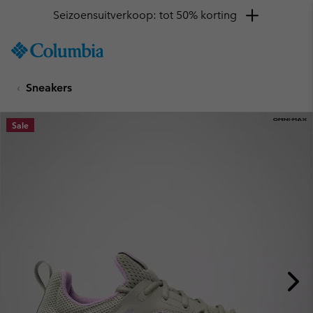
Seizoensuitverkoop: tot 50% korting
SKIP
Columbia
TO
Sportswear
CONTENT
Sneakers
SKIP
TO
MAIN
Sale
NAV
SKIP
TO
SEARCH