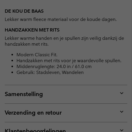
Expan
or
DE KOU DE BAAS
collap
Lekker warm fleece materiaal voor de koude dagen.
sectio
HANDZAKKEN MET RITS
Lekker warme handen en je spullen zijn veilig dankzij de
handzakken met rits.
Modern Classic Fit.
Handzakken met rits voor je waardevolle spullen.
Middenruglengte: 24.0 in / 61.0 cm
Gebruik: Stadsleven, Wandelen
Samenstelling
Expan
or
collap
Verzending en retour
sectio
Expan
or
collap
Klantenbeoordelingen