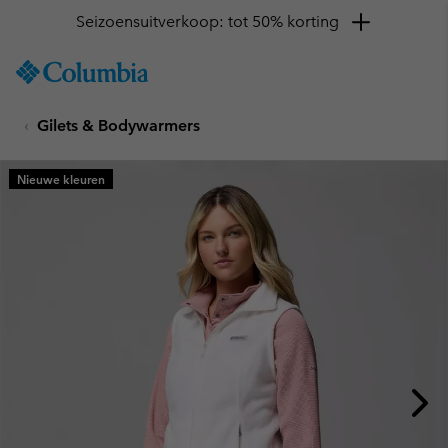
Seizoensuitverkoop: tot 50% korting
SKIP
Columbia
TO
Sportswear
CONTENT
Gilets & Bodywarmers
SKIP
TO
MAIN
Nieuwe kleuren
NAV
SKIP
TO
SEARCH