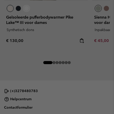
Geïsoleerde pufferbodywarmer Pike
Sienna Hil
Lake™ III voor dames
voor dame
Synthetisch dons
Inpakbaar
Regular price:
Minimum sa
€ 130,00
€ 45,00
-
(+)3278480783
Helpcentrum
Contactformulier