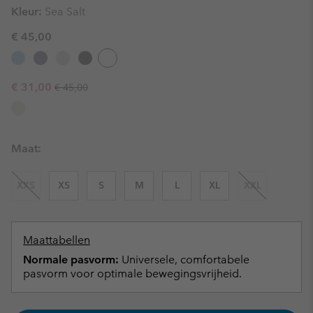
Kleur:
Sea Salt
€ 45,00
Regular price:
Sale price:
€ 31,00
€ 45,00
Maat:
XXS
XS
S
M
L
XL
XXL
Maattabellen
Normale pasvorm:
Universele, comfortabele
pasvorm voor optimale bewegingsvrijheid.