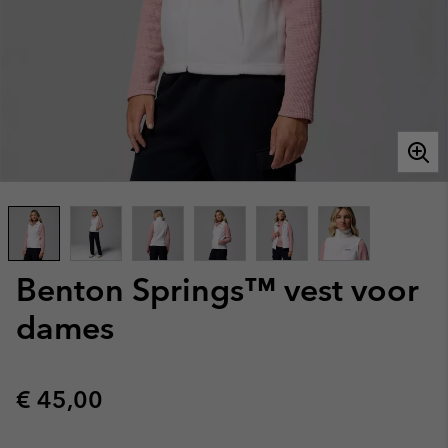
Benton Springs™ vest voor
dames
Regular price:
€ 45,00