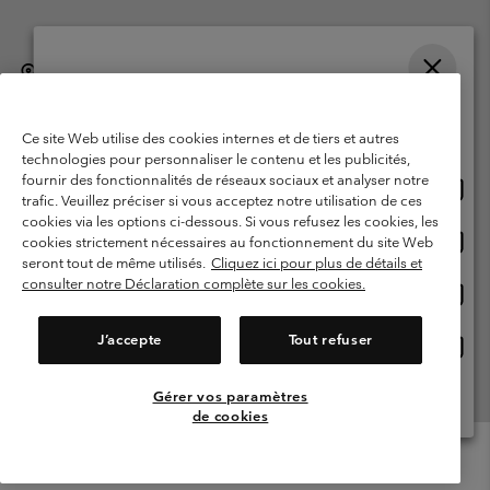
België (Nederlands)
English ›
français ›
|
|
Selecteer je verzendlocatie en taal
©
2026
Columbia Sportswear International Sarl. Avenue des Morgines, 12
1213 Petit-Lancy, Zwitserland. All rights reserved.
Online shoppen beschikbaar
Ce site Web utilise des cookies internes et de tiers et autres
Gebruiksvoorwaarden
Verkoopvoorwaarden
Garantie
technologies pour personnaliser le contenu et les publicités,
fournir des fonctionnalités de réseaux sociaux et analyser notre
Onlin
United States
Privacybeleid
Gebruiksvoorwaarden voor lidmaatschap
trafic. Veuillez préciser si vous acceptez notre utilisation de ces
shopp
cookies via les options ci-dessous. Si vous refusez les cookies, les
Voorwaarden voor door gebruikers gegenereerde inhoud
Impressum
besch
Onlin
Belgium-English
cookies strictement nécessaires au fonctionnement du site Web
shopp
Cookies
seront tout de même utilisés.
Cliquez ici pour plus de détails et
besch
consulter notre Déclaration complète sur les cookies.
Onlin
Belgium-Français
shopp
Helpcentrum: Maan-Vrij. 9:00 - 13:00 & 14:00- 18:00
(+)3278480783
besch
J’accepte
Tout refuser
Onlin
Belgium-Dutch
shopp
besch
Gérer vos paramètres
Alle Locaties Bekijken
de cookies
Menu
Zoeken
Inloggen
Mini