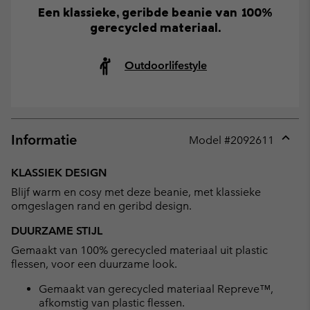
Een klassieke, geribde beanie van 100%
gerecycled materiaal.
Outdoorlifestyle
Informatie
Model #
2092611
Expan
or
KLASSIEK DESIGN
collap
Blijf warm en cosy met deze beanie, met klassieke
sectio
omgeslagen rand en geribd design.
DUURZAME STIJL
Gemaakt van 100% gerecycled materiaal uit plastic
flessen, voor een duurzame look.
Gemaakt van gerecycled materiaal Repreve™,
afkomstig van plastic flessen.