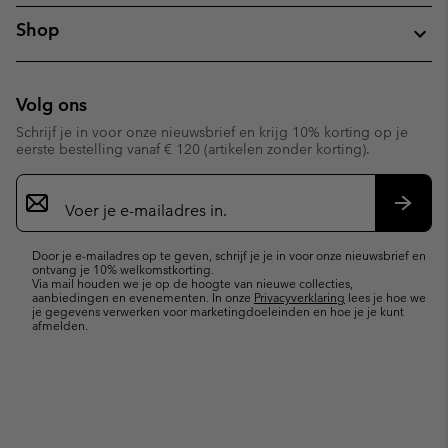
Shop
Volg ons
Schrijf je in voor onze nieuwsbrief en krijg 10% korting op je
eerste bestelling vanaf € 120 (artikelen zonder korting).
Aanmelden
voor
e-
Inschr
mailupdates
Door je e-mailadres op te geven, schrijf je je in voor onze nieuwsbrief en
ontvang je 10% welkomstkorting.
Via mail houden we je op de hoogte van nieuwe collecties,
aanbiedingen en evenementen. In onze
Privacyverklaring
lees je hoe we
je gegevens verwerken voor marketingdoeleinden en hoe je je kunt
afmelden.