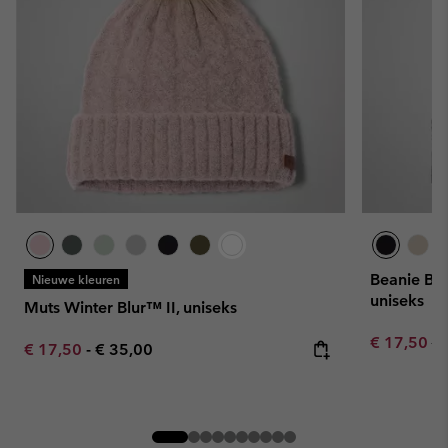
Beanie Bo
Nieuwe kleuren
uniseks
Muts Winter Blur™ II, uniseks
Sale price:
Re
€ 17,50
€ 
Minimum sale price:
Maximum price:
€ 17,50
-
€ 35,00