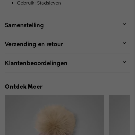
Gebruik: Stadsleven
Samenstelling
Expan
or
collap
Verzending en retour
sectio
Expan
or
collap
Klantenbeoordelingen
sectio
Expan
or
collap
Ontdek Meer
sectio