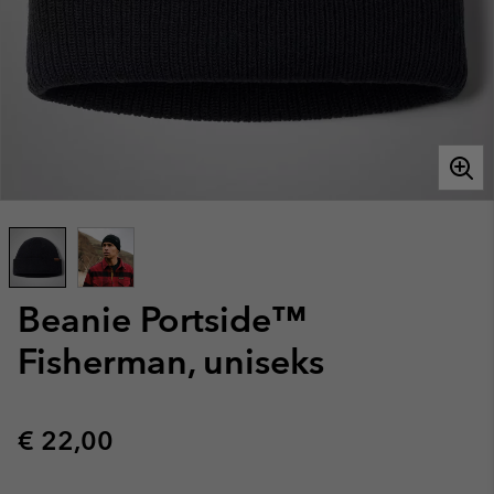
Beanie Portside™
Fisherman, uniseks
Regular price:
€ 22,00