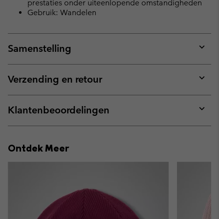
prestaties onder uiteenlopende omstandigheden
Gebruik: Wandelen
Samenstelling
Expan
or
collap
Verzending en retour
sectio
Expan
or
collap
Klantenbeoordelingen
sectio
Expan
or
collap
Ontdek Meer
sectio