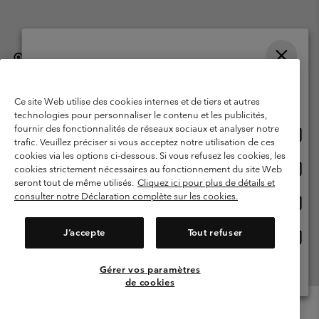
België (Nederlands)
English ›
français ›
|
|
Selecteer je verzendlocatie en taal
©
2026
Columbia Sportswear International Sarl. Avenue des Morgines, 12
1213 Petit-Lancy, Zwitserland. All rights reserved.
Online shoppen beschikbaar
Ce site Web utilise des cookies internes et de tiers et autres
Gebruiksvoorwaarden
Verkoopvoorwaarden
Garantie
technologies pour personnaliser le contenu et les publicités,
fournir des fonctionnalités de réseaux sociaux et analyser notre
Onlin
United States
Privacybeleid
Gebruiksvoorwaarden voor lidmaatschap
trafic. Veuillez préciser si vous acceptez notre utilisation de ces
shopp
cookies via les options ci-dessous. Si vous refusez les cookies, les
Voorwaarden voor door gebruikers gegenereerde inhoud
Impressum
besch
Onlin
Belgium-English
cookies strictement nécessaires au fonctionnement du site Web
shopp
Cookies
seront tout de même utilisés.
Cliquez ici pour plus de détails et
besch
consulter notre Déclaration complète sur les cookies.
Onlin
Belgium-Français
shopp
Helpcentrum: Maan-Vrij. 9:00 - 13:00 & 14:00- 18:00
(+)3278480783
besch
J’accepte
Tout refuser
Onlin
Belgium-Dutch
shopp
besch
Gérer vos paramètres
Alle Locaties Bekijken
de cookies
Menu
Zoeken
Inloggen
Mini