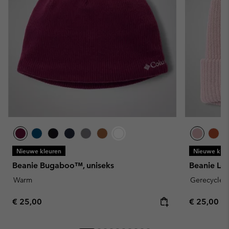
Nieuwe kleuren
Nieuwe kleu
Beanie Bugaboo™, uniseks
Beanie Los
Warm
Gerecyclede
Regular price:
Regular pr
€ 25,00
€ 25,00