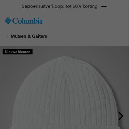
Seizoensuitverkoop: tot 50% korting
SKIP
Columbia
TO
Sportswear
CONTENT
Mutsen & Gaiters
SKIP
TO
MAIN
Nieuwe kleuren
NAV
SKIP
TO
SEARCH