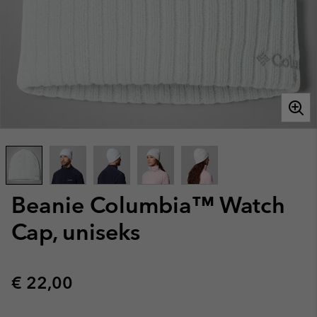
Beanie Columbia™ Watch
Cap, uniseks
Regular price:
€ 22,00