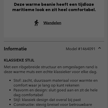
Deze warme beanie heeft een tijdloze
maritieme look en zit heel comfortabel.
Wandelen
Informatie
Model #
1464091
Expan
or
KLASSIEKE STIJL
collap
Met een ribgebreide structuur en omgeslagen rand is
sectio
deze warme muts een echte klassieker voor elke dag.
Stof: zacht, duurzaam materiaal voor warmte en
comfort waar je lang op kunt rekenen
Pasvorm en design: sluit goed aan en zit de hele
dag comfortabel
Stijl: klassiek design dat overal bij past
Constructie: stevig breisel voor betrouwbare