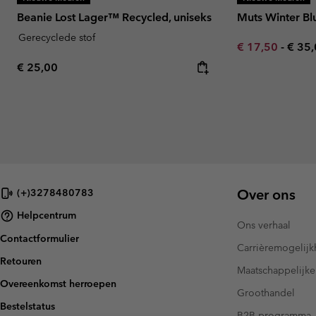
Beanie Lost Lager™ Recycled, uniseks
Muts Winter Blu
Gerecyclede stof
Minimum sale p
Maxi
€ 17,50
-
€ 35
Regular price:
€ 25,00
Over ons
(+)3278480783
Helpcentrum
Ons verhaal
Contactformulier
Carrièremogelij
Retouren
Maatschappelijke
Overeenkomst herroepen
Groothandel
Bestelstatus
B2B-programma