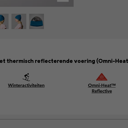
t thermisch reflecterende voering (Omni-Heat
Winteractiviteiten
Omni-Heat™
Reflective