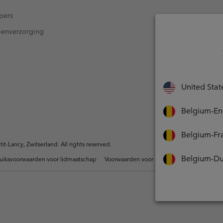
pers
oenverzorging
United Stat
Belgium-En
Belgium-Fr
-Lancy, Zwitserland. All rights reserved.
Belgium-Du
uiksvoorwaarden voor lidmaatschap
Voorwaarden voor door gebruikers gegene