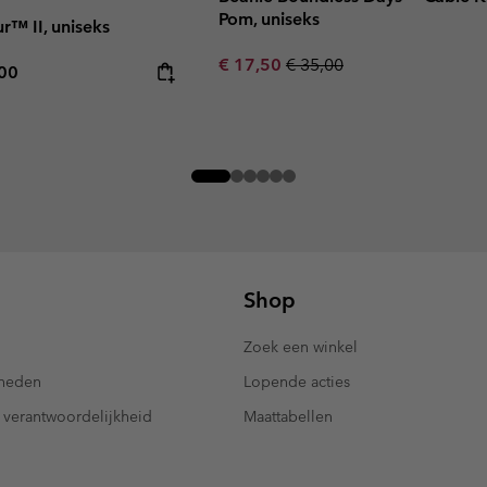
Pom, uniseks
r™ II, uniseks
Sale price:
Regular price:
€ 17,50
€ 35,00
rice:
mum price:
,00
Shop
Zoek een winkel
kheden
Lopende acties
 verantwoordelijkheid
Maattabellen