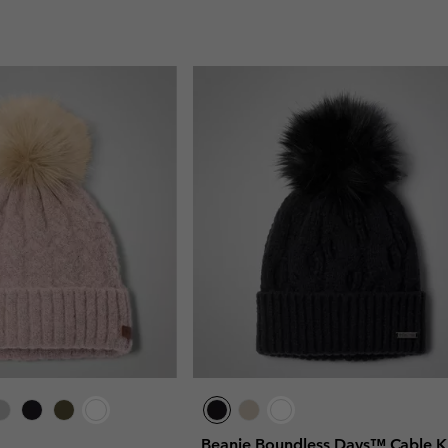
Beanie Boundless Days™ Cable K