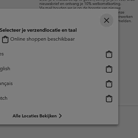
nieuwsbrief en ontvang je 10% welkomstkorting.
Via mail houden we je op de hoogte van nieuwe
collecties, aanbiedingen en evenementen. In onze
Privacyverklaring
lees je hoe we je gegevens verwerken
voor marketingdoeleinden en hoe je je kunt afmelden.
Selecteer je verzendlocatie en taal
Online shoppen beschikbaar
Online
es
shoppen
beschikbaar
Online
glish
shoppen
beschikbaar
Online
ançais
shoppen
beschikbaar
Online
tch
reerde inhoud
Impressum
Cookies
shoppen
beschikbaar
Alle Locaties Bekijken