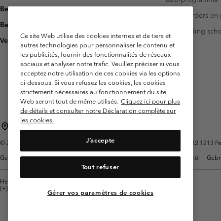
Bezorging
Investeerders en 
Betaling
Handleiding sch
Ce site Web utilise des cookies internes et de tiers et
Veelgestelde vragen
autres technologies pour personnaliser le contenu et
les publicités, fournir des fonctionnalités de réseaux
sociaux et analyser notre trafic. Veuillez préciser si vous
acceptez notre utilisation de ces cookies via les options
ci-dessous. Si vous refusez les cookies, les cookies
strictement nécessaires au fonctionnement du site
Web seront tout de même utilisés.
Cliquez ici pour plus
de détails et consulter notre Déclaration complète sur
les cookies.
België (Nederlands)
English ›
français ›
|
|
J’accepte
©
2026
Columbia Sportswear International Sarl. Avenue des Morgines, 12 1213 Petit
Gebruiksvoorwaarden
Verkoopvoorwaarden
Garantie
Privacybeleid
Gebr
Tout refuser
Helpcentrum: Maan-Vrij. 9:00 - 13:00 & 14:00- 18:00
(+)3278480783
Gérer vos paramètres de cookies