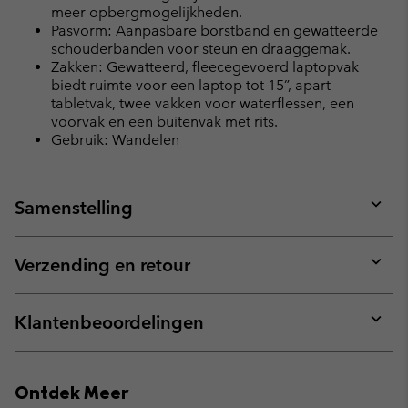
meer opbergmogelijkheden.
Pasvorm: Aanpasbare borstband en gewatteerde
schouderbanden voor steun en draaggemak.
Zakken: Gewatteerd, fleecegevoerd laptopvak
biedt ruimte voor een laptop tot 15”, apart
tabletvak, twee vakken voor waterflessen, een
voorvak en een buitenvak met rits.
Gebruik: Wandelen
Samenstelling
Expan
or
collap
Verzending en retour
sectio
Expan
or
collap
Klantenbeoordelingen
sectio
Expan
or
collap
Ontdek Meer
sectio