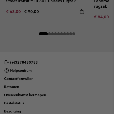
Street Transit™ III 30 L uniseks rugzak
Landroame
rugzak
Minimum sale price:
Maximum price:
€ 63,00
-
€ 90,00
Minimum sa
€ 84,00
-
(+)3278480783
Helpcentrum
Contactformulier
Retouren
Overeenkomst herroepen
Bestelstatus
Bezorging