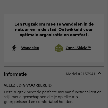
Een rugzak om mee te wandelen in de
natuur en in de stad. Ontwikkeld voor
optimale organisatie en comfort.
Wandelen
Omni-Shield™
Informatie
Model #
2157941
Expan
or
VEELZIJDIG VOORBEREID
collap
Deze rugzak biedt de perfecte mix van functionaliteit en
sectio
stijl, met eigenschappen die je op elke trip
georganiseerd en comfortabel houden.