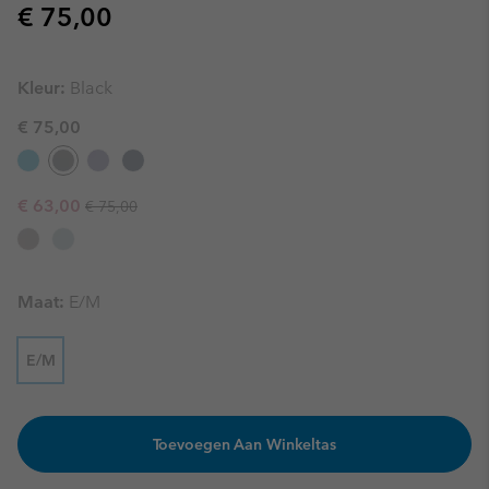
Regular price:
€ 75,00
Kleur:
Black
€ 75,00
Regular price:
Sale price:
€ 63,00
€ 75,00
Maat:
E/M
E/M
Toevoegen Aan Winkeltas