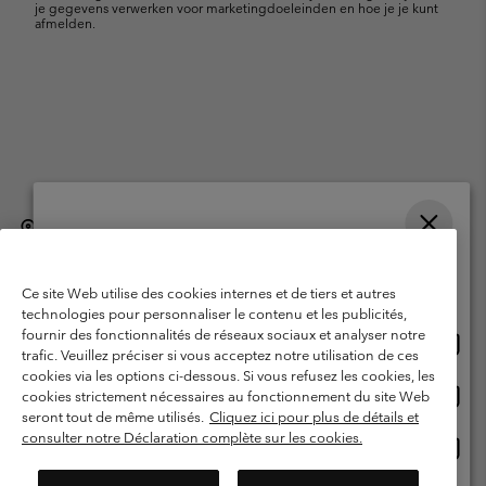
je gegevens verwerken voor marketingdoeleinden en hoe je je kunt
afmelden.
België (Nederlands)
English ›
français ›
|
|
Selecteer je verzendlocatie en taal
©
2026
Columbia Sportswear International Sarl. Avenue des Morgines, 12
1213 Petit-Lancy, Zwitserland. All rights reserved.
Online shoppen beschikbaar
Ce site Web utilise des cookies internes et de tiers et autres
Gebruiksvoorwaarden
Verkoopvoorwaarden
Garantie
technologies pour personnaliser le contenu et les publicités,
fournir des fonctionnalités de réseaux sociaux et analyser notre
Onlin
United States
Privacybeleid
Gebruiksvoorwaarden voor lidmaatschap
trafic. Veuillez préciser si vous acceptez notre utilisation de ces
shopp
cookies via les options ci-dessous. Si vous refusez les cookies, les
Voorwaarden voor door gebruikers gegenereerde inhoud
Impressum
besch
Onlin
Belgium-English
cookies strictement nécessaires au fonctionnement du site Web
shopp
Cookies
seront tout de même utilisés.
Cliquez ici pour plus de détails et
besch
consulter notre Déclaration complète sur les cookies.
Onlin
Belgium-Français
shopp
Helpcentrum: Maan-Vrij. 9:00 - 13:00 & 14:00- 18:00
(+)3278480783