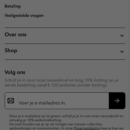
Betaling
Veelgestelde vragen
Over ons
Shop
Volg ons
Schrijf je in voor onze nieuwsbrief en krijg 10% korting op je
eerste bestelling vanaf € 120 (artikelen zonder korting).
Aanmelden
voor
e-
Inschr
mailupdates
Door je e-mailadres op te geven, schrijf je je in voor onze nieuwsbrief en
ontvang je 10% welkomstkorting.
Via mail houden we je op de hoogte van nieuwe collecties,
aanbiedingen en evenementen. In onze
Privacyverklaring
lees je hoe we