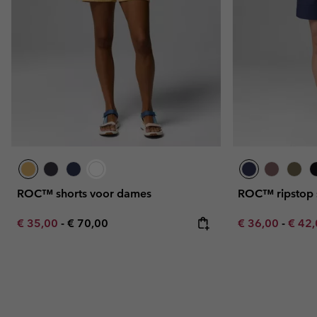
ROC™ shorts voor dames
ROC™ ripstop 
Minimum sale price:
Maximum price:
Minimum sale p
Maxim
€ 35,00
-
€ 70,00
€ 36,00
-
€ 42