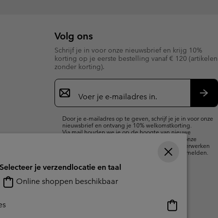
Volg ons
Schrijf je in voor onze nieuwsbrief en krijg 10%
korting op je eerste bestelling vanaf € 120 (artikelen
zonder korting).
Aanmelden
voor
e-
Insc
mailupdates
Door je e-mailadres op te geven, schrijf je je in voor onze
nieuwsbrief en ontvang je 10% welkomstkorting.
Via mail houden we je op de hoogte van nieuwe
collecties, aanbiedingen en evenementen. In onze
Privacyverklaring
lees je hoe we je gegevens verwerken
voor marketingdoeleinden en hoe je je kunt afmelden.
Selecteer je verzendlocatie en taal
Online shoppen beschikbaar
Online
es
shoppen