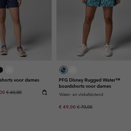
shorts voor dames
PFG Disney Rugged Water™
boardshorts voor dames
rice:
um sale price:
Regular price:
,00
€ 60,00
Water- en vlekafstotend
Sale price:
Regular price:
€ 49,00
€ 70,00