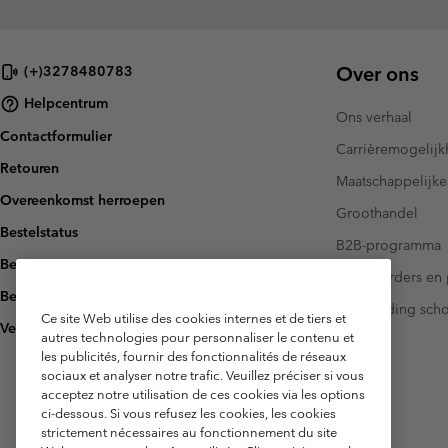
Over ons
(+)3278480783
Helpcentrum
Ons verhaal
Contactformulier
Carrièremogelij
Retouren
Maatschappelijke
Overeenkomst herroepen
Groothandel
Bestelstatus
B2B-programma
Bezorging
Investeerders en 
Betaling
Handleiding sch
Ce site Web utilise des cookies internes et de tiers et
Veelgestelde vragen
autres technologies pour personnaliser le contenu et
les publicités, fournir des fonctionnalités de réseaux
sociaux et analyser notre trafic. Veuillez préciser si vous
acceptez notre utilisation de ces cookies via les options
ci-dessous. Si vous refusez les cookies, les cookies
strictement nécessaires au fonctionnement du site