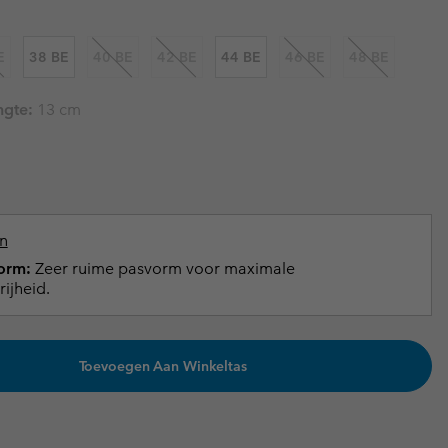
terhandschoenen
terhandschoenen
Gids voor waterdicht
Gids voor waterdicht
E
38 BE
40 BE
42 BE
44 BE
46 BE
48 BE
in grote maten
e dames
ngte:
13 cm
 heren
n
orm:
Zeer ruime pasvorm voor maximale
ijheid.
Toevoegen Aan Winkeltas