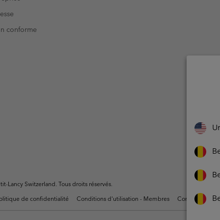
resse
Non conforme
Un
Be
Be
t-Lancy Switzerland. Tous droits réservés.
B
olitique de confidentialité
Conditions d'utilisation - Membres
Conditions D'uti