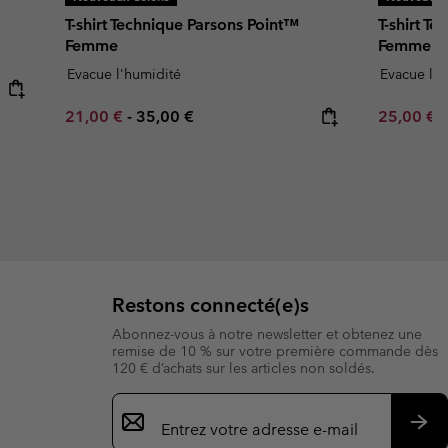
T-shirt Technique Parsons Point™
T-shirt T
Femme
Femme
Evacue l'humidité
Evacue l'h
Minimum sale price:
Maximum price:
Minimum s
21,00 €
-
35,00 €
25,00 €
Restons connecté(e)s
Abonnez-vous à notre newsletter et obtenez une
remise de 10 % sur votre première commande dès
120 € d’achats sur les articles non soldés.
Inscription
par
e-
S’a