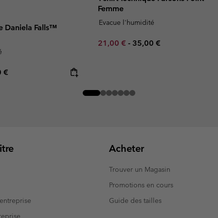
Femme
Evacue l'humidité
ue Daniela Falls™
Minimum sale price:
Maximum price:
21,00 €
-
35,00 €
é
rice:
mum price:
0 €
tre
Acheter
Trouver un Magasin
Promotions en cours
entreprise
Guide des tailles
eprise