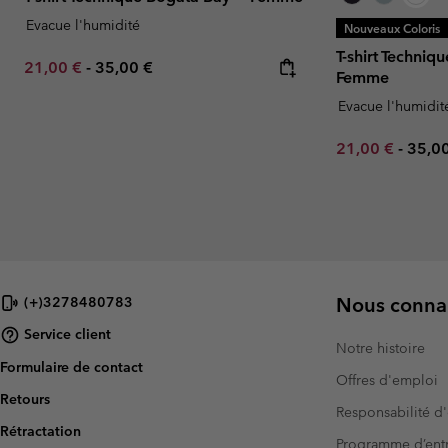
Evacue l'humidité
Nouveaux Coloris
T-shirt Techniq
Minimum sale price:
Maximum price:
21,00 €
-
35,00 €
Femme
Evacue l'humidit
Minimum sale p
Maxi
21,00 €
-
35,0
Nous connai
(+)3278480783
Service client
Notre histoire
Formulaire de contact
Offres d'emploi
Retours
Responsabilité d'
Rétractation
Programme d’entr