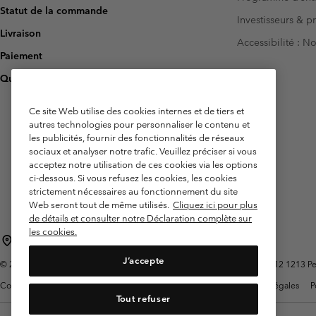
Statut de la commande
Investisseurs & p
Livraison
Accessibilité : 
Paiement
Questions fréquentes
Ce site Web utilise des cookies internes et de tiers et
autres technologies pour personnaliser le contenu et
les publicités, fournir des fonctionnalités de réseaux
sociaux et analyser notre trafic. Veuillez préciser si vous
acceptez notre utilisation de ces cookies via les options
ci-dessous. Si vous refusez les cookies, les cookies
strictement nécessaires au fonctionnement du site
Web seront tout de même utilisés.
Cliquez ici pour plus
de détails et consulter notre Déclaration complète sur
les cookies.
Belgique (français)
English ›
Nederlands ›
|
|
J’accepte
©
2026
Columbia Sportswear International Sarl. Avenue des Morgines, 12 1213 Peti
Conditions d'utilisation
Conditions Générales de Vente
Garanties Légales
P
Tout refuser