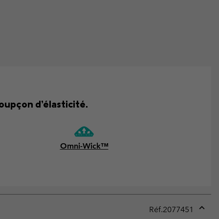
oupçon d’élasticité.
Omni-Wick™
Réf.
2077451
Expan