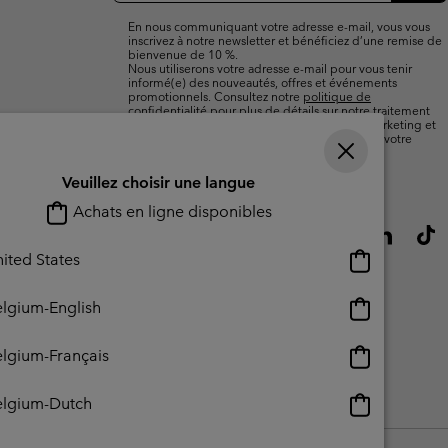
mail
En nous communiquant votre adresse e-mail, vous vous
inscrivez à notre newsletter et bénéficiez d’une remise de
bienvenue de 10 %.
Nous utiliserons votre adresse e-mail pour vous tenir
informé(e) des nouveautés, offres et événements
promotionnels. Consultez notre
politique de
confidentialité
pour plus de détails sur notre traitement
des données vous concernant à des fins de marketing et
sur les moyens dont vous disposez pour retirer votre
consentement.
Veuillez choisir une langue
Achats en ligne disponibles
Achats
ited States
en
ligne
Achats
lgium-English
disponibles
en
ligne
Achats
lgium-Français
disponibles
en
ligne
Achats
elgium-Dutch
lisation - Contenu généré par l'utilisateur
Impressum
Cookies
disponibles
en
ligne