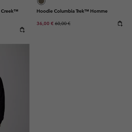
n Creek™
Hoodie Columbia Trek™ Homme
Sale price:
Regular price:
36,00 €
60,00 €