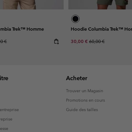
umbia Trek™ Homme
Hoodie Columbia Trek™ H
lar price:
Sale price:
Regular price:
00 €
30,00 €
60,00 €
tre
Acheter
Trouver un Magasin
Promotions en cours
entreprise
Guide des tailles
eprise
resse