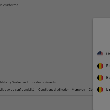
Non conforme
Un
Be
Be
t-Lancy Switzerland. Tous droits réservés.
B
olitique de confidentialité
Conditions d'utilisation - Membres
Conditions D'uti