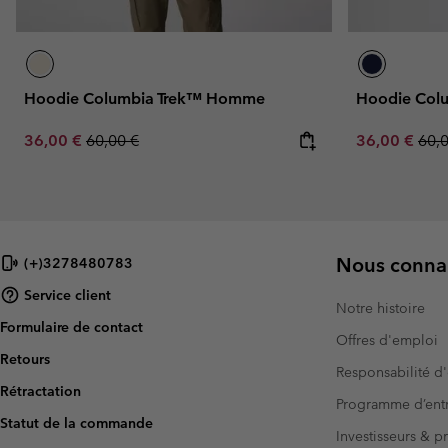
Hoodie Columbia Trek™ Homme
Hoodie Col
Sale price:
Regular price:
Sale price:
Regu
36,00 €
60,00 €
36,00 €
60,
Nous connai
(+)3278480783
Service client
Notre histoire
Formulaire de contact
Offres d'emploi
Retours
Responsabilité d'
Rétractation
Programme d’entr
Statut de la commande
Investisseurs & p