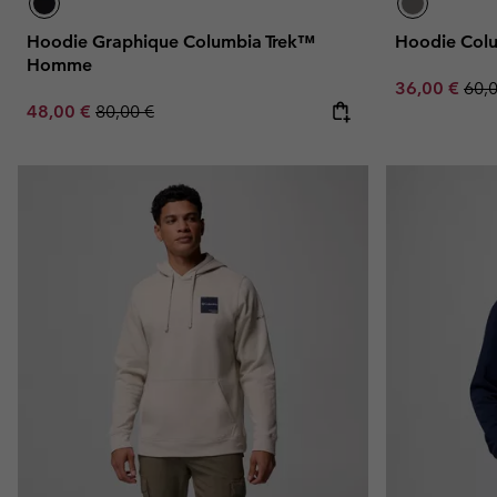
Hoodie Graphique Columbia Trek™
Hoodie Col
Homme
Sale price:
Regu
36,00 €
60,
Sale price:
Regular price:
48,00 €
80,00 €