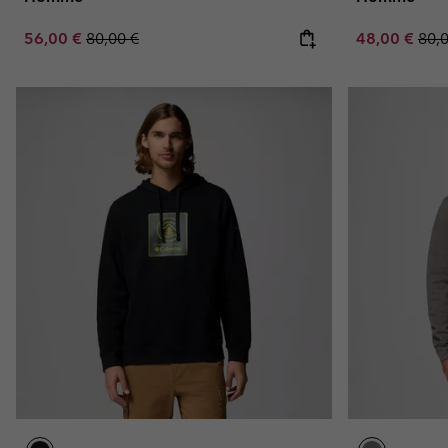
Sale price:
Regular price:
Sale price:
Regu
56,00 €
80,00 €
48,00 €
80,