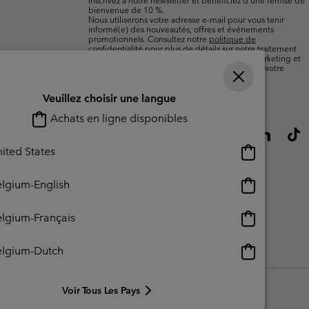
inscrivez à notre newsletter et bénéficiez d’une remise de
bienvenue de 10 %.
Nous utiliserons votre adresse e-mail pour vous tenir
informé(e) des nouveautés, offres et événements
promotionnels. Consultez notre
politique de
confidentialité
pour plus de détails sur notre traitement
des données vous concernant à des fins de marketing et
sur les moyens dont vous disposez pour retirer votre
consentement.
Veuillez choisir une langue
Achats en ligne disponibles
Achats
ited States
en
ligne
Achats
lgium-English
disponibles
en
ligne
Achats
lgium-Français
disponibles
en
ligne
Achats
elgium-Dutch
lisation - Contenu généré par l'utilisateur
Impressum
Cookies
disponibles
en
ligne
Voir Tous Les Pays
disponibles