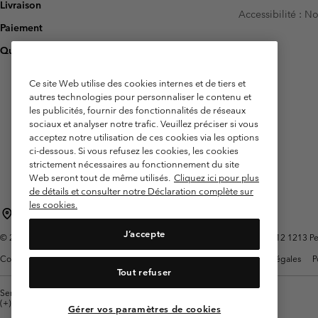
Livraison
Accessibilité : 
Paiement
Questions fréquentes
Ce site Web utilise des cookies internes et de tiers et
autres technologies pour personnaliser le contenu et
les publicités, fournir des fonctionnalités de réseaux
sociaux et analyser notre trafic. Veuillez préciser si vous
acceptez notre utilisation de ces cookies via les options
ci-dessous. Si vous refusez les cookies, les cookies
strictement nécessaires au fonctionnement du site
Web seront tout de même utilisés.
Cliquez ici pour plus
de détails et consulter notre Déclaration complète sur
les cookies.
Belgique (français)
English ›
Nederlands ›
|
|
J’accepte
©
2026
Columbia Sportswear International Sarl. Avenue des Morgines, 12 1213 Peti
Conditions d'utilisation
Conditions Générales de Vente
Garanties Légales
P
Tout refuser
Service client: Lun - sam de 9h à 13h et de 14h à 18h
(+)3278480783
Gérer vos paramètres de cookies