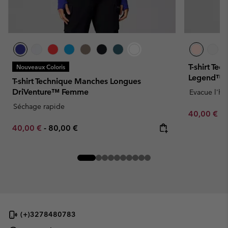
T-shirt Te
Nouveaux Coloris
Legend™ 
T-shirt Technique Manches Longues
DriVenture™ Femme
Evacue l'hu
Séchage rapide
Minimum sa
40,00 €
-
Minimum sale price:
Maximum price:
40,00 €
-
80,00 €
(+)3278480783