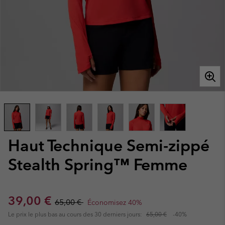
Haut Technique Semi-zippé
Stealth Spring™ Femme
Sale price:
Regular price:
39,00 €
65,00 €
Économisez 40%
Le prix le plus bas au cours des 30 derniers jours:
65,00 €
-40%