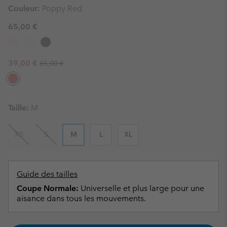
Couleur:
Poppy Red
65,00 €
Regular price:
Sale price:
39,00 €
65,00 €
Taille:
M
XS
S
M
L
XL
Guide des tailles
Coupe Normale:
Universelle et plus large pour une
aisance dans tous les mouvements.