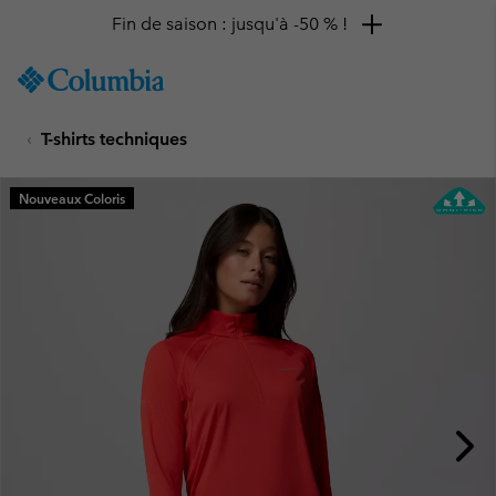
Fin de saison : jusqu'à -50 % !
SKIP
Columbia
TO
Sportswear
CONTENT
T-shirts techniques
SKIP
TO
MAIN
Nouveaux Coloris
NAV
SKIP
TO
SEARCH