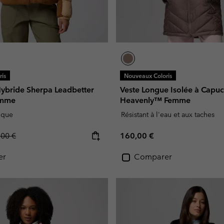
is
Nouveaux Coloris
bride Sherpa Leadbetter
Veste Longue Isolée à Capu
emme
Heavenly™ Femme
ique
Résistant à l'eau et aux taches
lar price:
Regular price:
,00 €
160,00 €
er
Comparer