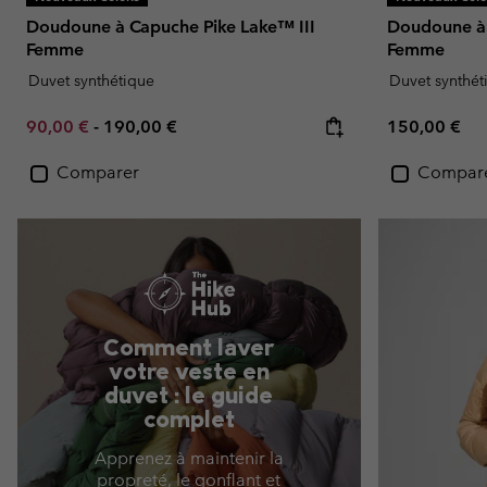
Doudoune à Capuche Pike Lake™ III
Doudoune à 
Femme
Femme
Duvet synthétique
Duvet synthét
Minimum sale price:
Maximum price:
Regular pric
90,00 €
-
190,00 €
150,00 €
Comparer
Compar
Comment laver
votre veste en
duvet : le guide
complet
Apprenez à maintenir la
propreté, le gonflant et