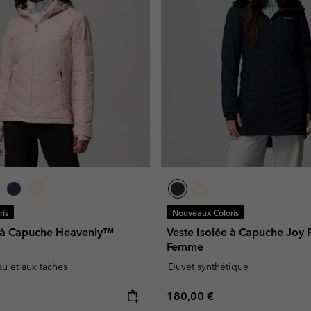
is
Nouveaux Coloris
e à Capuche Heavenly™
Veste Isolée à Capuche Joy 
Femme
eau et aux taches
Duvet synthétique
e:
Regular price:
180,00 €