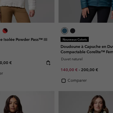
e Isolée Powder Pass™ III
Nouveaux Coloris
Doudoune à Capuche en Du
Compactable Corelite™ Fe
Duvet naturel
e price:
ximum price:
0,00 €
Minimum sale price:
Maximum price:
140,00 €
-
200,00 €
er
Comparer