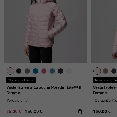
Nouveaux Coloris
Nouveaux Color
Veste Isolée à Capuche Powder Lite™ II
Veste Isolé
Femme
Femme
Poids plume
Résistant à l'
Minimum sale price:
Maximum price:
Regular pric
75,00 €
-
150,00 €
150,00 €