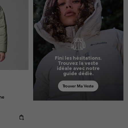
Fini les hésitations.
Trouvez la veste
idéale avec notre
guide dédié.
Trouver Ma Veste
me