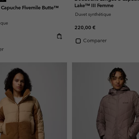
Lake™ III Femme
Capuche Fivemile Butte™
Duvet synthétique
ique
Regular price:
220,00 €
e:
Comparer
er