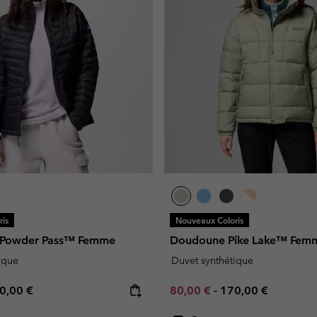
is
Nouveaux Coloris
e Powder Pass™ Femme
Doudoune Pike Lake™ Fem
ique
Duvet synthétique
e price:
ximum price:
Minimum sale price:
Maximum price:
0,00 €
80,00 €
-
170,00 €