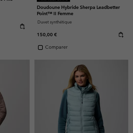
Doudoune Hybride Sherpa Leadbetter
Point™ II Femme
Duvet synthétique
Regular price:
150,00 €
Comparer