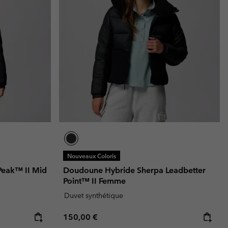
Nouveaux Coloris
Peak™ II Mid
Doudoune Hybride Sherpa Leadbetter
Point™ II Femme
Duvet synthétique
Regular price:
150,00 €