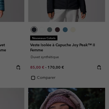
Nouveaux Coloris
vet
Veste Isolée à Capuche Joy Peak™ II
mme
Femme
Duvet synthétique
Minimum sale price:
Maximum price:
85,00 €
-
170,00 €
Comparer