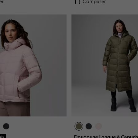
er
Comparer
Doudoune Longue à Capuch
is