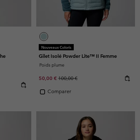
Nouveaux Coloris
che
Gilet Isolé Powder Lite™ II Femme
Poids plume
Sale price:
Regular price:
50,00 €
100,00 €
Comparer