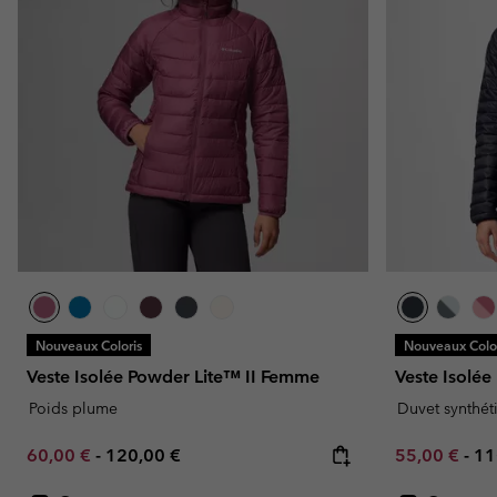
Nouveaux Coloris
Nouveaux Color
Veste Isolée Powder Lite™ II Femme
Veste Isolé
Poids plume
Duvet synthét
Minimum sale price:
Maximum price:
Minimum sal
Ma
60,00 €
-
120,00 €
55,00 €
-
11