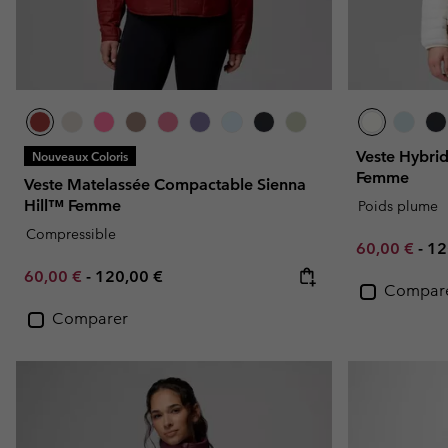
Veste Hybrid
Nouveaux Coloris
Femme
Veste Matelassée Compactable Sienna
Hill™ Femme
Poids plume
Compressible
Minimum sal
Ma
60,00 €
-
12
Minimum sale price:
Maximum price:
60,00 €
-
120,00 €
Compar
Comparer