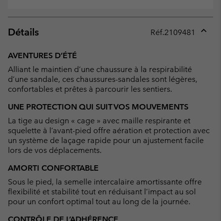
Détails
Réf.
2109481
Expan
or
AVENTURES D’ÉTÉ
collap
Alliant le maintien d’une chaussure à la respirabilité
sectio
d’une sandale, ces chaussures-sandales sont légères,
confortables et prêtes à parcourir les sentiers.
UNE PROTECTION QUI SUIT VOS MOUVEMENTS
La tige au design « cage » avec maille respirante et
squelette à l’avant-pied offre aération et protection avec
un système de laçage rapide pour un ajustement facile
lors de vos déplacements.
AMORTI CONFORTABLE
Sous le pied, la semelle intercalaire amortissante offre
flexibilité et stabilité tout en réduisant l’impact au sol
pour un confort optimal tout au long de la journée.
CONTRÔLE DE L’ADHÉRENCE