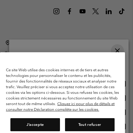
Belgique (français)
English ›
Nederlands ›
|
|
©
2026
Columbia Sportswear International Sarl. Avenue des Morgines, 12
1213 Petit-Lancy Switzerland. Tous droits réservés.
Veuillez choisir une langue
Conditions d'utilisation
Conditions Générales de Vente
Achats en ligne disponibles
Ce site Web utilise des cookies internes et de tiers et autres
Garanties Légales
Politique de confidentialité
technologies pour personnaliser le contenu et les publicités,
fournir des fonctionnalités de réseaux sociaux et analyser notre
Achat
United States
Conditions d'utilisation - Membres
trafic. Veuillez préciser si vous acceptez notre utilisation de ces
en
cookies via les options ci-dessous. Si vous refusez les cookies, les
Conditions D'utilisation - Contenu généré par l'utilisateur
Impressum
ligne
Achat
Belgium-English
cookies strictement nécessaires au fonctionnement du site Web
dispon
en
Cookies
seront tout de même utilisés.
Cliquez ici pour plus de détails et
ligne
consulter notre Déclaration complète sur les cookies.
Achat
Belgium-Français
dispon
en
Service client: Lun - sam de 9h à 13h et de 14h à 18h
(+)3278480783
ligne
J’accepte
Tout refuser
Achat
Belgium-Dutch
dispon
en