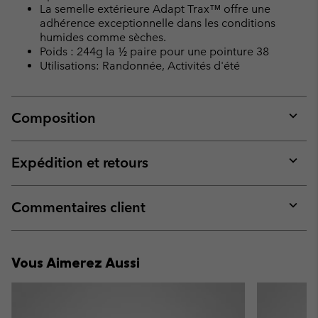
La semelle extérieure Adapt Trax™ offre une
adhérence exceptionnelle dans les conditions
humides comme sèches.
Poids : 244g la ½ paire pour une pointure 38
Utilisations: Randonnée, Activités d'été
Composition
Expan
or
collap
Expédition et retours
sectio
Expan
or
collap
Commentaires client
sectio
Expan
or
collap
Vous Aimerez Aussi
sectio