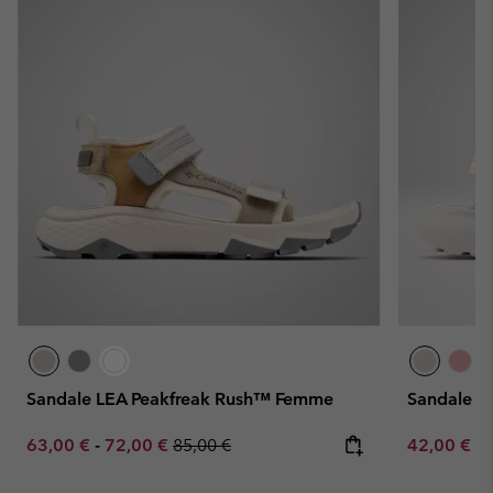
Sandale LEA Peakfreak Rush™ Femme
Sandale 
Minimum sale price:
Maximum sale price:
Regular price:
Minimum sa
63,00 €
-
72,00 €
85,00 €
42,00 €
-