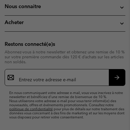
Nous connaitre
Acheter
Restons connecté(e)s
Abonnez-vous à notre newsletter et obtenez une remise de 10 %
sur votre première commande dès 120 € d’achats sur les articles
non soldés.
Inscription
par
e-
S’abo
mail
En nous communiquant votre adresse e-mail, vous vous inscrivez à notre
newsletter et bénéficiez d’une remise de bienvenue de 10 %.
Nous utiliserons votre adresse e-mail pour vous tenir informé(e) des
nouveautés, offres et événements promotionnels. Consultez notre
politique de confidentialité
pour plus de détails sur notre traitement des
données vous concernant à des fins de marketing et sur les moyens dont
vous disposez pour retirer votre consentement.