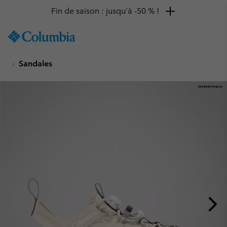
Fin de saison : jusqu'à -50 % !
SKIP
Columbia
TO
Sportswear
CONTENT
Sandales
SKIP
TO
MAIN
NAV
SKIP
TO
SEARCH