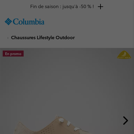
Fin de saison : jusqu'à -50 % !
SKIP
Columbia
TO
Sportswear
CONTENT
Chaussures Lifestyle Outdoor
SKIP
TO
MAIN
En promo
NAV
SKIP
TO
SEARCH