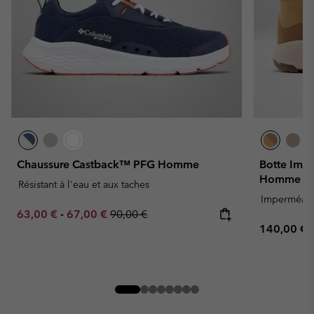
Chaussure Castback™ PFG Homme
Botte Imp
Homme
Résistant à l'eau et aux taches
Imperméab
Minimum sale price:
Maximum sale price:
Regular price:
63,00 €
-
67,00 €
90,00 €
Regular pr
140,00 €