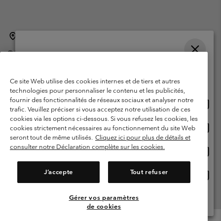
Belgique (français)
English ›
Nederlands ›
|
|
©
2026
Columbia Sportswear International Sarl. Avenue des Morgines, 12
1213 Petit-Lancy Switzerland. Tous droits réservés.
Veuillez choisir une langue
Conditions d'utilisation
Conditions Générales de Vente
Achats en ligne disponibles
Ce site Web utilise des cookies internes et de tiers et autres
Garanties Légales
Politique de confidentialité
technologies pour personnaliser le contenu et les publicités,
fournir des fonctionnalités de réseaux sociaux et analyser notre
Achat
United States
Conditions d'utilisation - Membres
trafic. Veuillez préciser si vous acceptez notre utilisation de ces
en
cookies via les options ci-dessous. Si vous refusez les cookies, les
Conditions D'utilisation - Contenu généré par l'utilisateur
Impressum
ligne
Achat
Belgium-English
cookies strictement nécessaires au fonctionnement du site Web
dispon
en
Cookies
seront tout de même utilisés.
Cliquez ici pour plus de détails et
ligne
consulter notre Déclaration complète sur les cookies.
Achat
Belgium-Français
dispon
en
Service client: Lun - sam de 9h à 13h et de 14h à 18h
(+)3278480783
ligne
J’accepte
Tout refuser
Achat
Belgium-Dutch
dispon
en
ligne
Gérer vos paramètres
Voir Tous Les Pays
dispon
de cookies