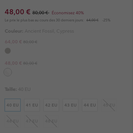
Sale price:
Regular price:
48,00 €
80,00 €
Économisez 40%
Le prix le plus bas au cours des 30 derniers jours:
64,00 €
-25%
Couleur:
Ancient Fossil, Cypress
Regular price:
Sale price:
64,00 €
80,00 €
Regular price:
Sale price:
48,00 €
80,00 €
Taille:
40 EU
40 EU
41 EU
42 EU
43 EU
44 EU
45 EU
46 EU
47 EU
48 EU