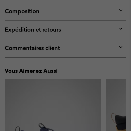
Composition
Expan
or
collap
Expédition et retours
sectio
Expan
or
collap
Commentaires client
sectio
Expan
or
collap
Vous Aimerez Aussi
sectio