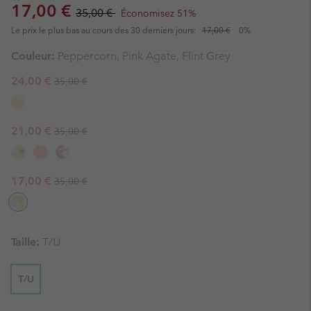
Sale price:
Regular price:
17,00 €
35,00 €
Économisez 51%
Le prix le plus bas au cours des 30 derniers jours:
17,00 €
0%
Couleur:
Peppercorn, Pink Agate, Flint Grey
Regular price:
Sale price:
24,00 €
35,00 €
Regular price:
Sale price:
21,00 €
35,00 €
Regular price:
Sale price:
17,00 €
35,00 €
Taille:
T/U
T/U