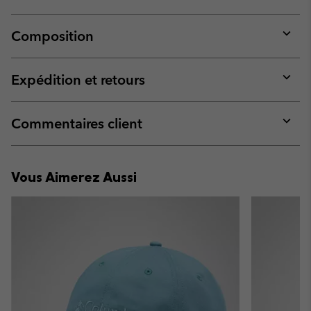
Composition
Expan
or
collap
Expédition et retours
sectio
Expan
or
collap
Commentaires client
sectio
Expan
or
collap
Vous Aimerez Aussi
sectio