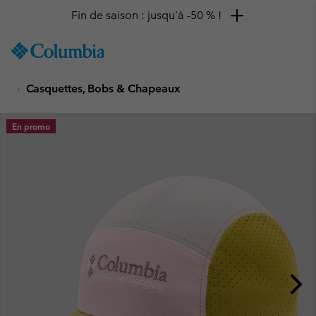
Fin de saison : jusqu'à -50 % !
SKIP
Columbia
TO
Sportswear
CONTENT
Casquettes, Bobs & Chapeaux
SKIP
TO
MAIN
En promo
NAV
SKIP
TO
SEARCH