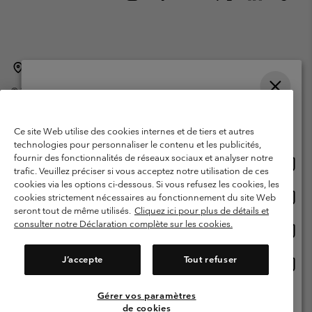
Belgique (français)
English ›
Nederlands ›
|
|
©
2026
Columbia Sportswear International Sarl. Avenue des Morgines, 12
1213 Petit-Lancy Switzerland. Tous droits réservés.
Veuillez choisir une langue
Conditions d'utilisation
Conditions Générales de Vente
Achats en ligne disponibles
Ce site Web utilise des cookies internes et de tiers et autres
Garanties Légales
Politique de confidentialité
technologies pour personnaliser le contenu et les publicités,
fournir des fonctionnalités de réseaux sociaux et analyser notre
Achat
United States
Conditions d'utilisation - Membres
trafic. Veuillez préciser si vous acceptez notre utilisation de ces
en
cookies via les options ci-dessous. Si vous refusez les cookies, les
Conditions D'utilisation - Contenu généré par l'utilisateur
Impressum
ligne
Achat
Belgium-English
cookies strictement nécessaires au fonctionnement du site Web
dispon
en
Cookies
seront tout de même utilisés.
Cliquez ici pour plus de détails et
ligne
consulter notre Déclaration complète sur les cookies.
Achat
Belgium-Français
dispon
en
Service client: Lun - sam de 9h à 13h et de 14h à 18h
(+)3278480783
ligne
J’accepte
Tout refuser
Achat
Belgium-Dutch
dispon
en
ligne
Gérer vos paramètres
Voir Tous Les Pays
dispon
de cookies