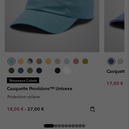
Casquette
Nouveaux Coloris
Minimum sa
17,00 €
-
Casquette Provisions™ Unisexe
Protection solaire
Minimum sale price:
Maximum price:
18,00 €
-
27,00 €