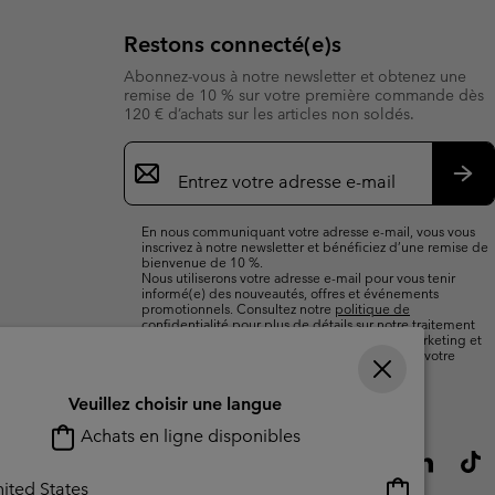
Restons connecté(e)s
Abonnez-vous à notre newsletter et obtenez une
remise de 10 % sur votre première commande dès
120 € d’achats sur les articles non soldés.
Inscription
par
e-
S’a
mail
En nous communiquant votre adresse e-mail, vous vous
inscrivez à notre newsletter et bénéficiez d’une remise de
bienvenue de 10 %.
Nous utiliserons votre adresse e-mail pour vous tenir
informé(e) des nouveautés, offres et événements
promotionnels. Consultez notre
politique de
confidentialité
pour plus de détails sur notre traitement
des données vous concernant à des fins de marketing et
sur les moyens dont vous disposez pour retirer votre
consentement.
Veuillez choisir une langue
Achats en ligne disponibles
Achats
ited States