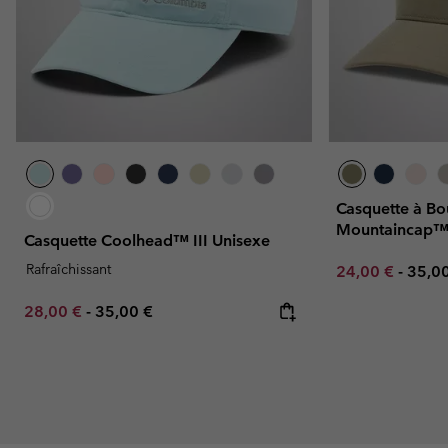
Casquette à Bo
Mountaincap™
Casquette Coolhead™ III Unisexe
Rafraîchissant
Minimum sale p
Maxi
24,00 €
-
35,0
Minimum sale price:
Maximum price:
28,00 €
-
35,00 €