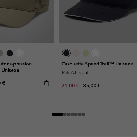
utons-pression
Casquette Speed Trail™ Unisexe
 Unisexe
Rafraîchissant
rice:
mum price:
0 €
Minimum sale price:
Maximum price:
21,00 €
-
35,00 €