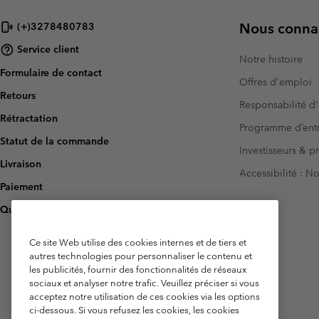
Nous connai
(+)3278480783
Service client
Notre histoire
Formulaire de contact
Offres d'emploi
Retours
Responsabilité d'
Rétractation
Programme d’entr
Statut de la commande
Investisseurs & p
Livraison
Accessibilité : 
Paiement
Questions fréquentes
Ce site Web utilise des cookies internes et de tiers et
autres technologies pour personnaliser le contenu et
les publicités, fournir des fonctionnalités de réseaux
sociaux et analyser notre trafic. Veuillez préciser si vous
acceptez notre utilisation de ces cookies via les options
ci-dessous. Si vous refusez les cookies, les cookies