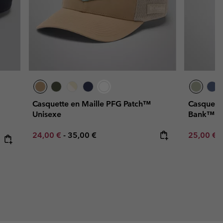
Casquette en Maille PFG Patch™
Casquett
Unisexe
Bank™ II
Minimum sale price:
Maximum price:
Minimum s
24,00 €
-
35,00 €
25,00 €