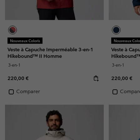
Nouveaux Coloris
Nouveaux Color
Veste à Capuche Imperméable 3-en-1
Veste à Cap
Hikebound™ II Homme
Hikebound™
3-en-1
3-en-1
Regular price:
Regular pric
220,00 €
220,00 €
Comparer
Compar