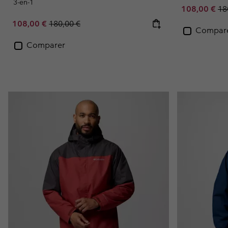
3-en-1
Sale price:
Re
108,00 €
18
Sale price:
Regular price:
108,00 €
180,00 €
Compar
Comparer