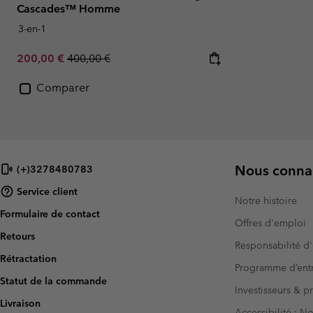
Cascades™ Homme
3-en-1
Sale price:
Regular price:
200,00 €
400,00 €
Comparer
Nous connai
(+)3278480783
Service client
Notre histoire
Formulaire de contact
Offres d'emploi
Retours
Responsabilité d'
Rétractation
Programme d’entr
Statut de la commande
Investisseurs & p
Livraison
Accessibilité : 