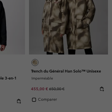
Trench du Général Han Solo™ Unisexe
le 3-en-1
Imperméable
Sale price:
Regular price:
455,00 €
650,00 €
Comparer