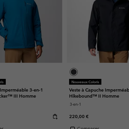
is
Nouveaux Coloris
e Imperméable 3-en-1
Veste à Capuche Imperméab
cker™ III Homme
Hikebound™ II Homme
3-en-1
e:
Regular price:
220,00 €
er
Comparer