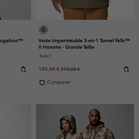
 Bugaboo™
Veste Imperméable 3-en-1 Tunnel Falls™
II Homme - Grande Taille
3-en-1
Sale price:
Regular price:
105,00 €
210,00 €
Comparer