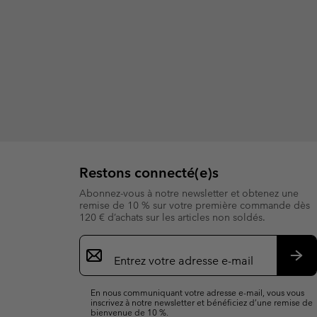
Restons connecté(e)s
Abonnez-vous à notre newsletter et obtenez une
remise de 10 % sur votre première commande dès
120 € d’achats sur les articles non soldés.
Inscription
par
e-
S’a
mail
En nous communiquant votre adresse e-mail, vous vous
inscrivez à notre newsletter et bénéficiez d’une remise de
bienvenue de 10 %.