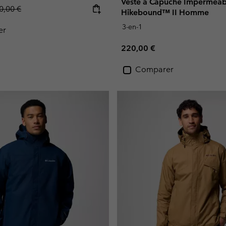
Veste à Capuche Imperméab
gular price:
0,00 €
Hikebound™ II Homme
3-en-1
er
Regular price:
220,00 €
Comparer