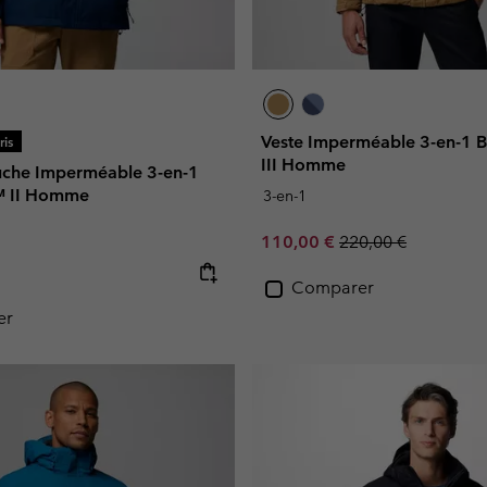
Veste Imperméable 3-en-1
is
III Homme
uche Imperméable 3-en-1
 II Homme
3-en-1
Sale price:
Regular price:
110,00 €
220,00 €
e:
Comparer
er