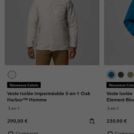
Nouveaux Coloris
Nouveaux Color
Veste Isolée Imperméable 3-en-1 Oak
Veste Isolé
Harbor™ Homme
Element Blo
3-en-1
3-en-1
Regular price:
Regular pric
290,00 €
230,00 €
Comparer
Compar