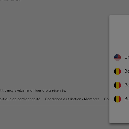
Un
Be
Be
t-Lancy Switzerland. Tous droits réservés.
B
olitique de confidentialité
Conditions d'utilisation - Membres
Conditions D'uti