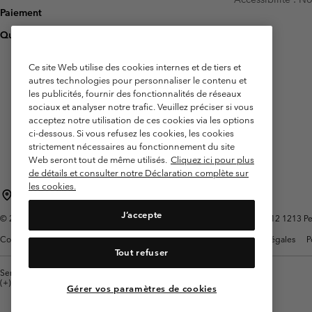
Paiement
Questions fréquentes
Ce site Web utilise des cookies internes et de tiers et
autres technologies pour personnaliser le contenu et
les publicités, fournir des fonctionnalités de réseaux
sociaux et analyser notre trafic. Veuillez préciser si vous
acceptez notre utilisation de ces cookies via les options
ci-dessous. Si vous refusez les cookies, les cookies
strictement nécessaires au fonctionnement du site
Web seront tout de même utilisés.
Cliquez ici pour plus
de détails et consulter notre Déclaration complète sur
les cookies.
Belgique (français)
English ›
Nederlands ›
|
|
J’accepte
©
2026
Columbia Sportswear International Sarl. Avenue des Morgines, 12 1213 Peti
Conditions d'utilisation
Conditions Générales de Vente
Garanties Légales
P
Tout refuser
Service client: Lun - sam de 9h à 13h et de 14h à 18h
(+)3278480783
Gérer vos paramètres de cookies