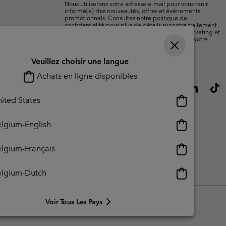
Nous utiliserons votre adresse e-mail pour vous tenir
informé(e) des nouveautés, offres et événements
promotionnels. Consultez notre
politique de
confidentialité
pour plus de détails sur notre traitement
des données vous concernant à des fins de marketing et
sur les moyens dont vous disposez pour retirer votre
consentement.
Veuillez choisir une langue
Achats en ligne disponibles
Achats
ited States
en
ligne
Achats
lgium-English
disponibles
en
ligne
Achats
lgium-Français
disponibles
en
ligne
Achats
elgium-Dutch
lisation - Contenu généré par l'utilisateur
Impressum
Cookies
disponibles
en
ligne
Voir Tous Les Pays
disponibles