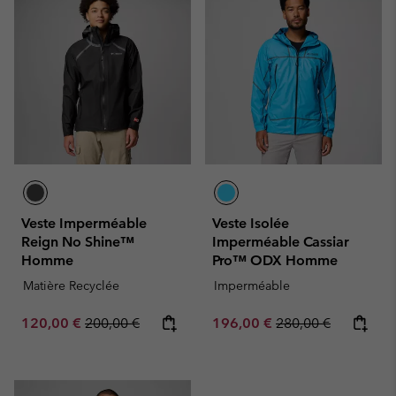
Veste Imperméable
Veste Isolée
Reign No Shine™
Imperméable Cassiar
Homme
Pro™ ODX Homme
Matière Recyclée
Imperméable
Sale price:
Regular price:
Sale price:
Regular price:
120,00 €
200,00 €
196,00 €
280,00 €