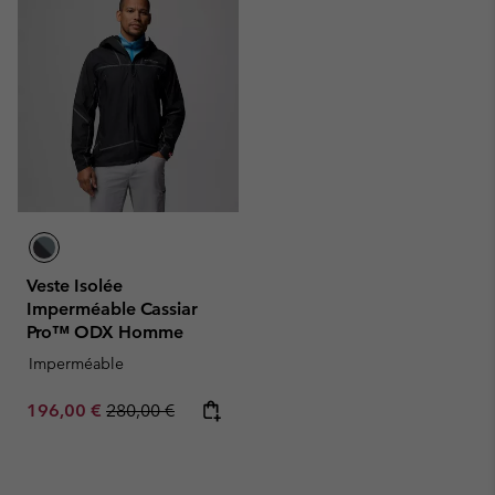
Veste Isolée
Imperméable Cassiar
Pro™ ODX Homme
Imperméable
Sale price:
Regular price:
196,00 €
280,00 €