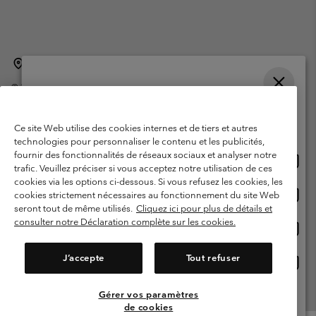
Belgique (français)
English ›
Nederlands ›
|
|
©
2026
Columbia Sportswear International Sarl. Avenue des Morgines, 12
1213 Petit-Lancy Switzerland. Tous droits réservés.
Veuillez choisir une langue
Conditions d'utilisation
Conditions Générales de Vente
Achats en ligne disponibles
Ce site Web utilise des cookies internes et de tiers et autres
Garanties Légales
Politique de confidentialité
technologies pour personnaliser le contenu et les publicités,
fournir des fonctionnalités de réseaux sociaux et analyser notre
Achat
United States
Conditions d'utilisation - Membres
trafic. Veuillez préciser si vous acceptez notre utilisation de ces
en
cookies via les options ci-dessous. Si vous refusez les cookies, les
Conditions D'utilisation - Contenu généré par l'utilisateur
Impressum
ligne
Achat
Belgium-English
cookies strictement nécessaires au fonctionnement du site Web
dispon
en
Cookies
seront tout de même utilisés.
Cliquez ici pour plus de détails et
ligne
consulter notre Déclaration complète sur les cookies.
Achat
Belgium-Français
dispon
en
Service client: Lun - sam de 9h à 13h et de 14h à 18h
(+)3278480783
ligne
J’accepte
Tout refuser
Achat
Belgium-Dutch
dispon
en
ligne
Gérer vos paramètres
Voir Tous Les Pays
dispon
de cookies