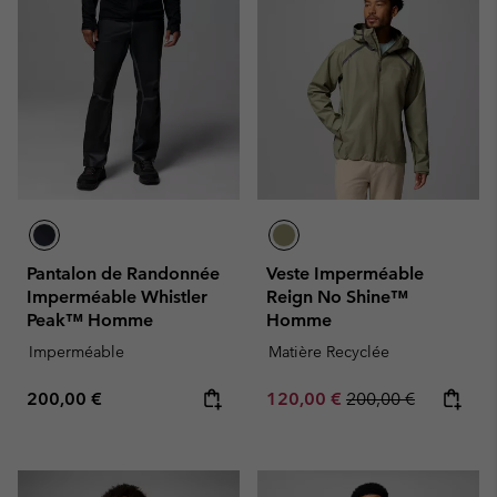
Pantalon de Randonnée
Veste Imperméable
Imperméable Whistler
Reign No Shine™
Peak™ Homme
Homme
Imperméable
Matière Recyclée
Regular price:
Sale price:
Regular price:
200,00 €
120,00 €
200,00 €