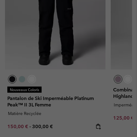
Combinais
Nouveaux Coloris
Highland 
Pantalon de Ski Imperméable Platinum
Peak™ II 3L Femme
Imperméab
Matière Recyclée
Sale price:
125,00 €
Minimum sale price:
Maximum price:
150,00 €
-
300,00 €