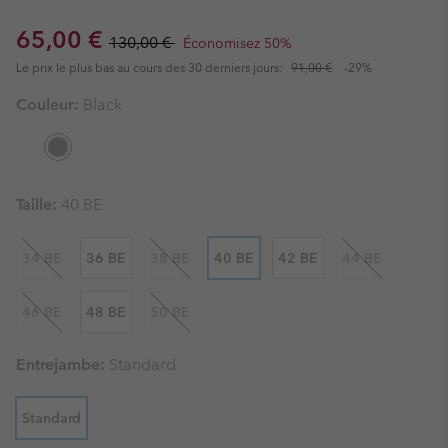
Sale price:
Regular price:
65,00 €
130,00 €
Économisez 50%
Le prix le plus bas au cours des 30 derniers jours:
91,00 €
-29%
Couleur:
Black
Taille:
40 BE
34 BE
36 BE
38 BE
40 BE
42 BE
44 BE
46 BE
48 BE
50 BE
Entrejambe:
Standard
Standard