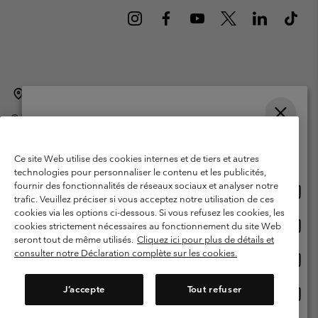
Belgique (français)
English ›
Nederlands ›
|
|
©
2026
Columbia Sportswear International Sarl. Avenue des Morgines, 12
1213 Petit-Lancy Switzerland. Tous droits réservés.
Veuillez choisir une langue
Conditions d'utilisation
Conditions Générales de Vente
Achats en ligne disponibles
Ce site Web utilise des cookies internes et de tiers et autres
Garanties Légales
Politique de confidentialité
technologies pour personnaliser le contenu et les publicités,
fournir des fonctionnalités de réseaux sociaux et analyser notre
Achat
United States
Conditions d'utilisation - Membres
trafic. Veuillez préciser si vous acceptez notre utilisation de ces
en
cookies via les options ci-dessous. Si vous refusez les cookies, les
Conditions D'utilisation - Contenu généré par l'utilisateur
Impressum
ligne
Achat
Belgium-English
cookies strictement nécessaires au fonctionnement du site Web
dispon
en
Cookies
seront tout de même utilisés.
Cliquez ici pour plus de détails et
ligne
consulter notre Déclaration complète sur les cookies.
Achat
Belgium-Français
dispon
en
Service client: Lun - sam de 9h à 13h et de 14h à 18h
(+)3278480783
ligne
J’accepte
Tout refuser
Achat
Belgium-Dutch
dispon
en