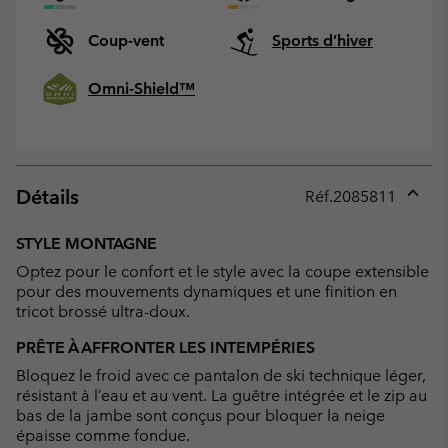
Coup-vent
Sports d’hiver
Omni-Shield™
Détails
Réf.
2085811
Expan
or
STYLE MONTAGNE
collap
Optez pour le confort et le style avec la coupe extensible
sectio
pour des mouvements dynamiques et une finition en
tricot brossé ultra-doux.
PRÊTE À AFFRONTER LES INTEMPÉRIES
Bloquez le froid avec ce pantalon de ski technique léger,
résistant à l’eau et au vent. La guêtre intégrée et le zip au
bas de la jambe sont conçus pour bloquer la neige
épaisse comme fondue.