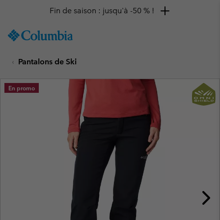
Fin de saison : jusqu'à -50 % !
SKIP
Columbia
TO
Sportswear
CONTENT
Pantalons de Ski
SKIP
TO
MAIN
En promo
NAV
SKIP
TO
SEARCH