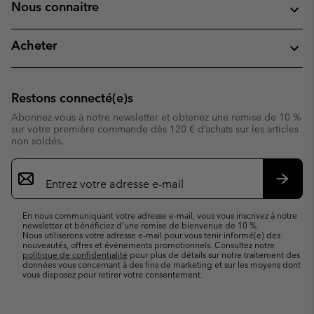
Nous connaitre
Acheter
Restons connecté(e)s
Abonnez-vous à notre newsletter et obtenez une remise de 10 %
sur votre première commande dès 120 € d’achats sur les articles
non soldés.
Inscription
par
e-
S’abo
mail
En nous communiquant votre adresse e-mail, vous vous inscrivez à notre
newsletter et bénéficiez d’une remise de bienvenue de 10 %.
Nous utiliserons votre adresse e-mail pour vous tenir informé(e) des
nouveautés, offres et événements promotionnels. Consultez notre
politique de confidentialité
pour plus de détails sur notre traitement des
données vous concernant à des fins de marketing et sur les moyens dont
vous disposez pour retirer votre consentement.