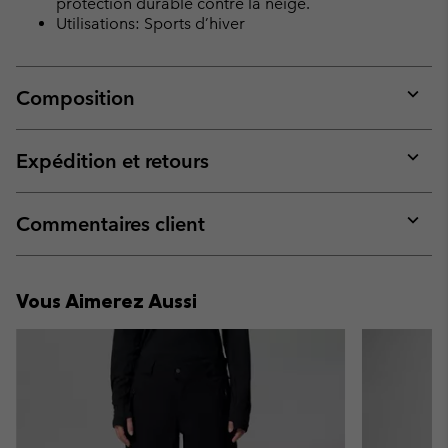
protection durable contre la neige.
Utilisations: Sports d’hiver
Composition
Expan
or
collap
Expédition et retours
sectio
Expan
or
collap
Commentaires client
sectio
Expan
or
collap
Vous Aimerez Aussi
sectio