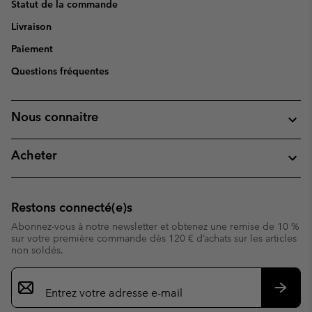
Statut de la commande
Livraison
Paiement
Questions fréquentes
Nous connaitre
Acheter
Restons connecté(e)s
Abonnez-vous à notre newsletter et obtenez une remise de 10 %
sur votre première commande dès 120 € d’achats sur les articles
non soldés.
Inscription
par
e-
S’abo