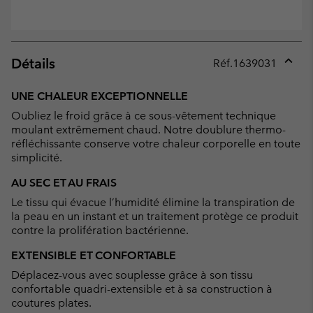
Détails
Réf.
1639031
Expan
or
UNE CHALEUR EXCEPTIONNELLE
collap
Oubliez le froid grâce à ce sous-vêtement technique
sectio
moulant extrêmement chaud. Notre doublure thermo-
réfléchissante conserve votre chaleur corporelle en toute
simplicité.
AU SEC ET AU FRAIS
Le tissu qui évacue l’humidité élimine la transpiration de
la peau en un instant et un traitement protège ce produit
contre la prolifération bactérienne.
EXTENSIBLE ET CONFORTABLE
Déplacez-vous avec souplesse grâce à son tissu
confortable quadri-extensible et à sa construction à
coutures plates.