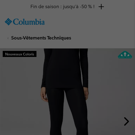
Fin de saison : jusqu'à -50 % !
SKIP
Columbia
TO
Sportswear
CONTENT
Sous-Vêtements Techniques
SKIP
TO
MAIN
Nouveaux Coloris
NAV
SKIP
TO
SEARCH