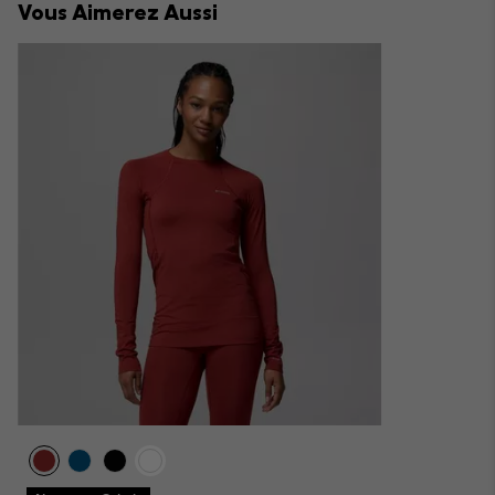
Vous Aimerez Aussi
sectio