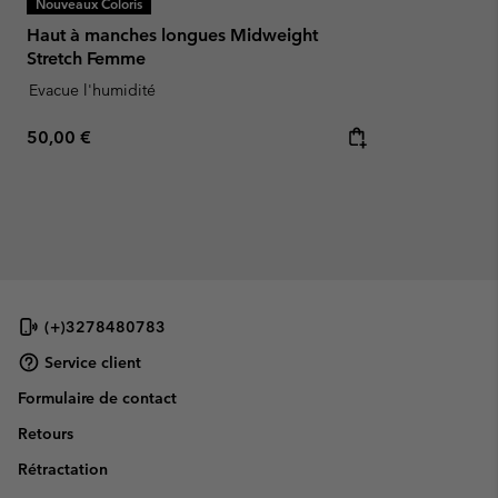
Nouveaux Coloris
Haut à manches longues Midweight
Stretch Femme
Evacue l'humidité
Regular price:
50,00 €
(+)3278480783
Service client
Formulaire de contact
Retours
Rétractation