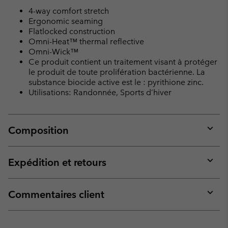
4-way comfort stretch
Ergonomic seaming
Flatlocked construction
Omni-Heat™ thermal reflective
Omni-Wick™
Ce produit contient un traitement visant à protéger
le produit de toute prolifération bactérienne. La
substance biocide active est le : pyrithione zinc.
Utilisations: Randonnée, Sports d’hiver
Composition
Expan
or
collap
Expédition et retours
sectio
Expan
or
collap
Commentaires client
sectio
Expan
or
collap