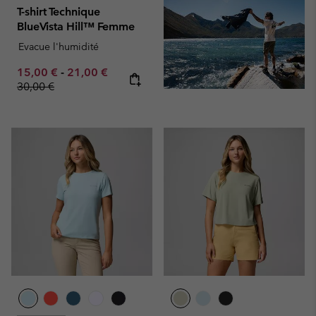
T-shirt Technique
BlueVista Hill™ Femme
Evacue l'humidité
Minimum sale price:
Maximum sale price:
Regular price:
15,00 €
-
21,00 €
30,00 €