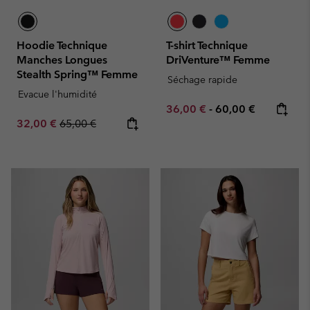
Hoodie Technique
T-shirt Technique
Manches Longues
DriVenture™ Femme
Stealth Spring™ Femme
Séchage rapide
Evacue l'humidité
Minimum sale price:
Maximum price:
36,00 €
-
60,00 €
Sale price:
Regular price:
32,00 €
65,00 €