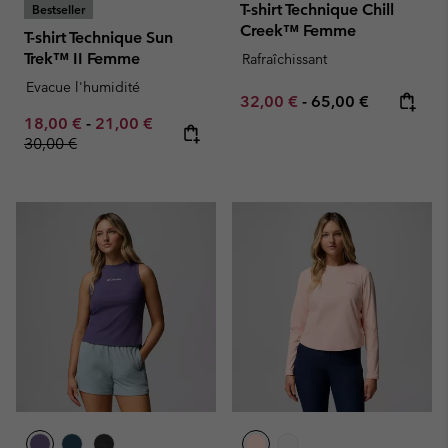
T-shirt Technique Chill
Bestseller
Creek™ Femme
T-shirt Technique Sun
Trek™ II Femme
Rafraîchissant
Evacue l'humidité
Minimum sale price:
Maximum price:
32,00 €
-
65,00 €
Minimum sale price:
Maximum sale price:
Regular price:
18,00 €
-
21,00 €
30,00 €