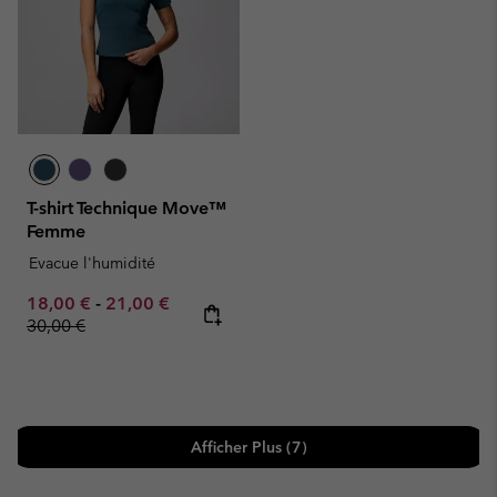
T-shirt Technique Move™
Femme
Evacue l'humidité
Minimum sale price:
Maximum sale price:
Regular price:
18,00 €
-
21,00 €
30,00 €
Afficher Plus (7)