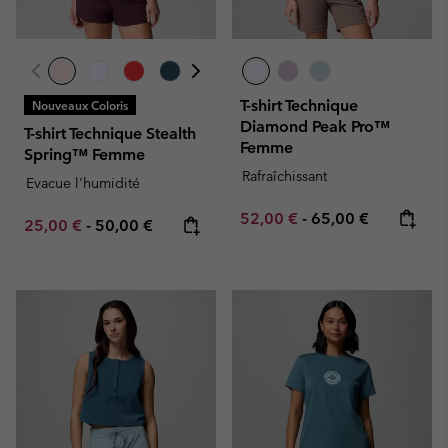
T-shirt Technique
Nouveaux Coloris
Diamond Peak Pro™
T-shirt Technique Stealth
Femme
Spring™ Femme
Rafraîchissant
Evacue l'humidité
Minimum sale price:
Maximum price:
52,00 €
-
65,00 €
Minimum sale price:
Maximum price:
25,00 €
-
50,00 €