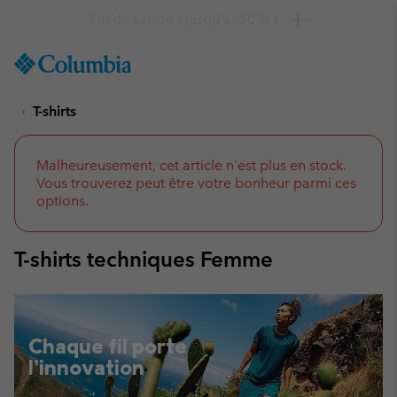
Remise de 10 % à saisir
SKIP
Columbia
TO
Sportswear
CONTENT
T-shirts
SKIP
TO
MAIN
NAV
Malheureusement, cet article n'est plus en stock.
Vous trouverez peut être votre bonheur parmi ces
SKIP
options.
TO
SEARCH
T-shirts techniques Femme
Chaque fil porte
l’innovation