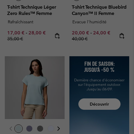
T-shirt Technique Léger
T-shirt Technique Bluebird
Zero Rules™ Femme
Canyon™ II Femme
Rafraîchissant
Evacue l'humidité
Minimum sale price:
Maximum sale price:
Regular price:
Minimum sale price:
Maximum sale pric
Regular pr
17,00 €
-
28,00 €
20,00 €
-
24,00 €
35,00 €
40,00 €
FIN DE SAISON:
JUSQU’À -50 %
Dernière chance d'économiser
sur l'équipement outdoor.
Jusqu'au 06/09.
Découvrir