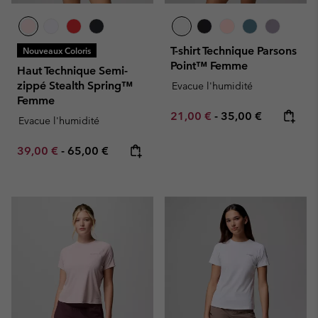
T-shirt Technique Parsons
Nouveaux Coloris
Point™ Femme
Haut Technique Semi-
zippé Stealth Spring™
Evacue l'humidité
Femme
Minimum sale price:
Maximum price:
21,00 €
-
35,00 €
Evacue l'humidité
Minimum sale price:
Maximum price:
39,00 €
-
65,00 €