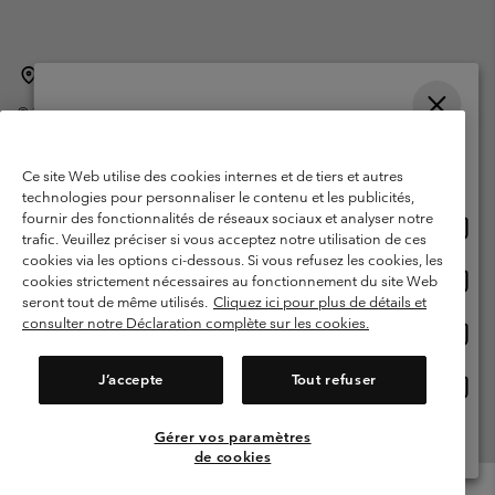
Belgique (français)
English ›
Nederlands ›
|
|
©
2026
Columbia Sportswear International Sarl. Avenue des Morgines, 12
1213 Petit-Lancy Switzerland. Tous droits réservés.
Veuillez choisir une langue
Conditions d'utilisation
Conditions Générales de Vente
Achats en ligne disponibles
Ce site Web utilise des cookies internes et de tiers et autres
Garanties Légales
Politique de confidentialité
technologies pour personnaliser le contenu et les publicités,
fournir des fonctionnalités de réseaux sociaux et analyser notre
Achat
United States
Conditions d'utilisation - Membres
trafic. Veuillez préciser si vous acceptez notre utilisation de ces
en
cookies via les options ci-dessous. Si vous refusez les cookies, les
Conditions D'utilisation - Contenu généré par l'utilisateur
Impressum
ligne
Achat
Belgium-English
cookies strictement nécessaires au fonctionnement du site Web
dispon
en
Cookies
seront tout de même utilisés.
Cliquez ici pour plus de détails et
ligne
consulter notre Déclaration complète sur les cookies.
Achat
Belgium-Français
dispon
en
Service client: Lun - sam de 9h à 13h et de 14h à 18h
(+)3278480783
ligne
J’accepte
Tout refuser
Achat
Belgium-Dutch
dispon
en
ligne
Gérer vos paramètres
Voir Tous Les Pays
dispon
de cookies