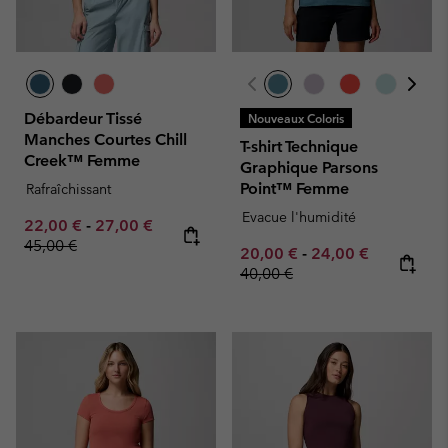
Débardeur Tissé
Nouveaux Coloris
Manches Courtes Chill
T-shirt Technique
Creek™ Femme
Graphique Parsons
Point™ Femme
Rafraîchissant
Evacue l'humidité
Minimum sale price:
Maximum sale price:
Regular price:
22,00 €
-
27,00 €
45,00 €
Minimum sale price:
Maximum sale pric
Regular pr
20,00 €
-
24,00 €
40,00 €