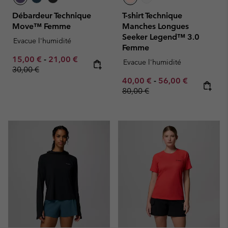
Débardeur Technique
T-shirt Technique
Move™ Femme
Manches Longues
Seeker Legend™ 3.0
Evacue l'humidité
Femme
Minimum sale price:
Maximum sale price:
Regular price:
15,00 €
-
21,00 €
Evacue l'humidité
30,00 €
Minimum sale price:
Maximum sale pric
Regular pr
40,00 €
-
56,00 €
80,00 €