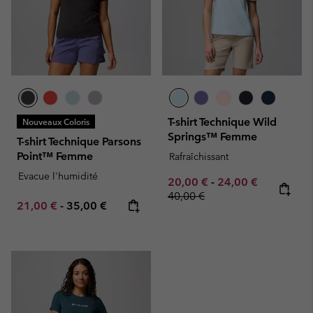
T-shirt Technique Wild
Nouveaux Coloris
Springs™ Femme
T-shirt Technique Parsons
Point™ Femme
Rafraîchissant
Evacue l'humidité
Minimum sale price:
Maximum sale pric
Regular pr
20,00 €
-
24,00 €
40,00 €
Minimum sale price:
Maximum price:
21,00 €
-
35,00 €