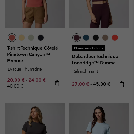
T-shirt Technique Côtelé
Nouveaux Coloris
Pinetown Canyon™
Débardeur Technique
Femme
Loneridge™ Femme
Evacue l'humidité
Rafraîchissant
Minimum sale price:
Maximum sale price:
Regular price:
20,00 €
-
24,00 €
Minimum sale price:
Maximum price:
27,00 €
-
45,00 €
40,00 €