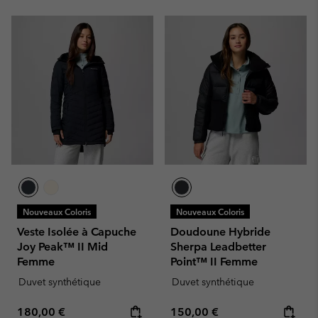
Nouveaux Coloris
Nouveaux Coloris
Veste Isolée à Capuche
Doudoune Hybride
Joy Peak™ II Mid
Sherpa Leadbetter
Femme
Point™ II Femme
Duvet synthétique
Duvet synthétique
Regular price:
Regular price:
180,00 €
150,00 €