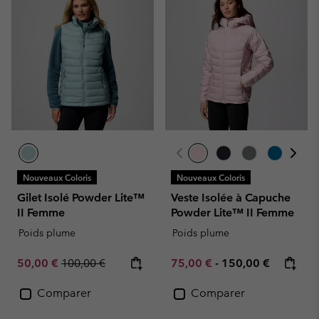
Nouveaux Coloris
Nouveaux Coloris
Gilet Isolé Powder Lite™
Veste Isolée à Capuche
II Femme
Powder Lite™ II Femme
Poids plume
Poids plume
Sale price:
Regular price:
Minimum sale price:
Maximum price:
50,00 €
100,00 €
75,00 €
-
150,00 €
Comparer
Comparer