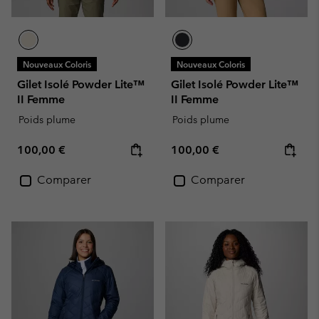
Nouveaux Coloris
Nouveaux Coloris
Gilet Isolé Powder Lite™
Gilet Isolé Powder Lite™
II Femme
II Femme
Poids plume
Poids plume
Regular price:
Regular price:
100,00 €
100,00 €
Comparer
Comparer