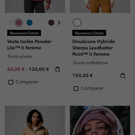
Nouveaux Coloris
Nouveaux Coloris
Veste Isolée Powder
Doudoune Hybride
Lite™ II Femme
Sherpa Leadbetter
Point™ II Femme
Poids plume
Duvet synthétique
Minimum sale price:
Maximum price:
60,00 €
-
120,00 €
Regular price:
150,00 €
Comparer
Comparer