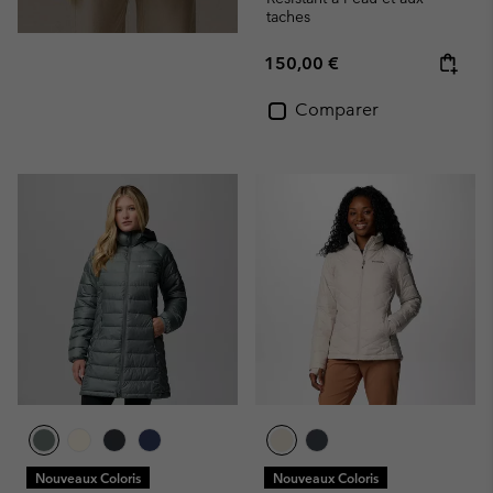
taches
Regular price:
150,00 €
Comparer
Nouveaux Coloris
Nouveaux Coloris