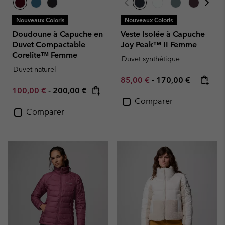
Nouveaux Coloris
Nouveaux Coloris
Doudoune à Capuche en
Veste Isolée à Capuche
Duvet Compactable
Joy Peak™ II Femme
Corelite™ Femme
Duvet synthétique
Duvet naturel
Minimum sale price:
Maximum price:
85,00 €
-
170,00 €
Minimum sale price:
Maximum price:
100,00 €
-
200,00 €
Comparer
Comparer