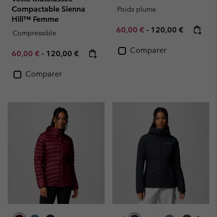
Compactable Sienna
Poids plume
Hill™ Femme
Minimum sale price:
Maximum price:
60,00 €
-
120,00 €
Compressible
Comparer
Minimum sale price:
Maximum price:
60,00 €
-
120,00 €
Comparer