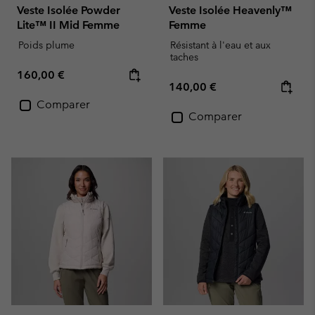
Veste Isolée Powder
Veste Isolée Heavenly™
Lite™ II Mid Femme
Femme
Poids plume
Résistant à l'eau et aux
taches
Regular price:
160,00 €
Regular price:
140,00 €
Comparer
Comparer