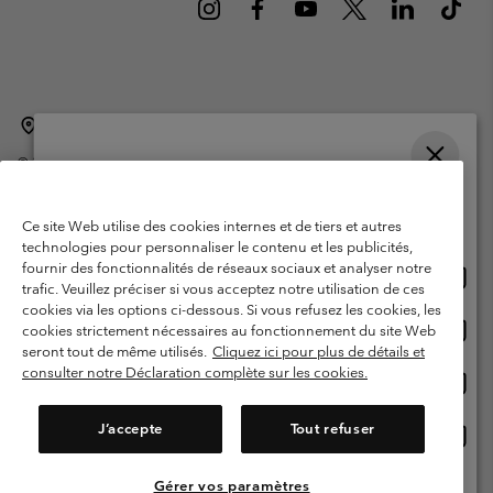
Belgique (français)
English ›
Nederlands ›
|
|
©
2026
Columbia Sportswear International Sarl. Avenue des Morgines, 12
1213 Petit-Lancy Switzerland. Tous droits réservés.
Veuillez choisir une langue
Conditions d'utilisation
Conditions Générales de Vente
Achats en ligne disponibles
Ce site Web utilise des cookies internes et de tiers et autres
Garanties Légales
Politique de confidentialité
technologies pour personnaliser le contenu et les publicités,
fournir des fonctionnalités de réseaux sociaux et analyser notre
Achat
United States
Conditions d'utilisation - Membres
trafic. Veuillez préciser si vous acceptez notre utilisation de ces
en
cookies via les options ci-dessous. Si vous refusez les cookies, les
Conditions D'utilisation - Contenu généré par l'utilisateur
Impressum
ligne
Achat
Belgium-English
cookies strictement nécessaires au fonctionnement du site Web
dispon
en
Cookies
seront tout de même utilisés.
Cliquez ici pour plus de détails et
ligne
consulter notre Déclaration complète sur les cookies.
Achat
Belgium-Français
dispon
en
Service client: Lun - sam de 9h à 13h et de 14h à 18h
(+)3278480783
ligne
J’accepte
Tout refuser
Achat
Belgium-Dutch
dispon
en
ligne
Gérer vos paramètres