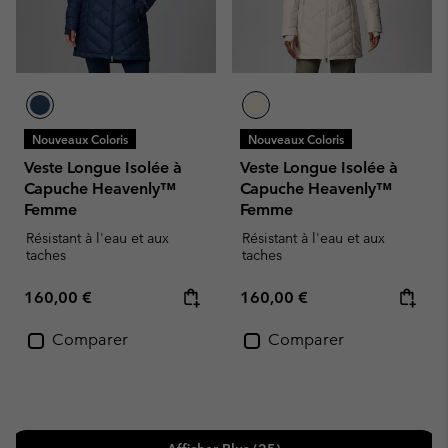
Nouveaux Coloris
Nouveaux Coloris
Veste Longue Isolée à
Veste Longue Isolée à
Capuche Heavenly™
Capuche Heavenly™
Femme
Femme
Résistant à l'eau et aux
Résistant à l'eau et aux
taches
taches
Regular price:
Regular price:
160,00 €
160,00 €
Comparer
Comparer