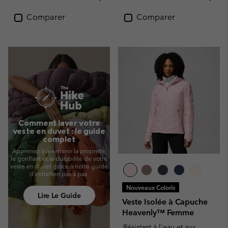
Comparer
Comparer
Comment laver votre
veste en duvet : le guide
complet
Apprenez à maintenir la propreté,
le gonflant et la durabilité de votre
veste en duvet grâce à notre guide
d’entretien pas à pas.
Nouveaux Coloris
Lire Le Guide
Veste Isolée à Capuche
Heavenly™ Femme
Résistant à l'eau et aux