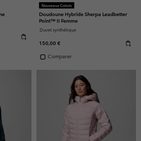
Nouveaux Coloris
me
Doudoune Hybride Sherpa Leadbetter
Point™ II Femme
Duvet synthétique
Regular price:
150,00 €
Comparer