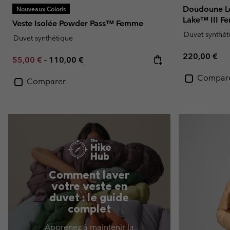
Doudoune L
Nouveaux Coloris
Lake™ III 
Veste Isolée Powder Pass™ Femme
Duvet synthét
Duvet synthétique
Regular pric
220,00 €
Minimum sale price:
Maximum price:
55,00 €
-
110,00 €
Compar
Comparer
Comment laver
votre veste en
duvet : le guide
complet
Apprenez à maintenir la