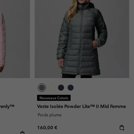
Nouveaux Coloris
venly™
Veste Isolée Powder Lite™ II Mid Femme
Poids plume
Regular price:
160,00 €