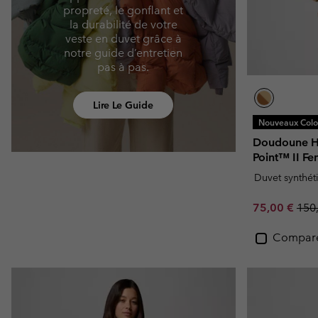
propreté, le gonflant et
la durabilité de votre
veste en duvet grâce à
notre guide d’entretien
pas à pas.
Lire Le Guide
Nouveaux Color
Doudoune Hy
Point™ II F
Duvet synthét
Sale price:
Regu
75,00 €
150
Compar