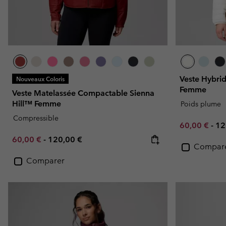
Veste Hybrid
Nouveaux Coloris
Femme
Veste Matelassée Compactable Sienna
Hill™ Femme
Poids plume
Compressible
Minimum sal
Ma
60,00 €
-
12
Minimum sale price:
Maximum price:
60,00 €
-
120,00 €
Compar
Comparer