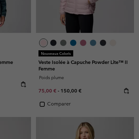
Nouveaux Coloris
 Femme
Veste Isolée à Capuche Powder Lite™ II
Femme
Poids plume
Minimum sale price:
Maximum price:
75,00 €
-
150,00 €
Comparer