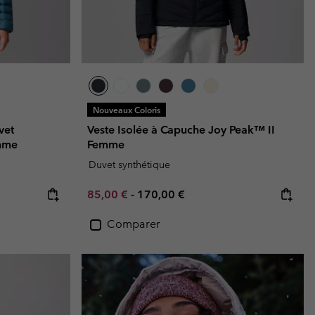
Nouveaux Coloris
vet
Veste Isolée à Capuche Joy Peak™ II
mme
Femme
Duvet synthétique
Minimum sale price:
Maximum price:
85,00 €
-
170,00 €
Comparer