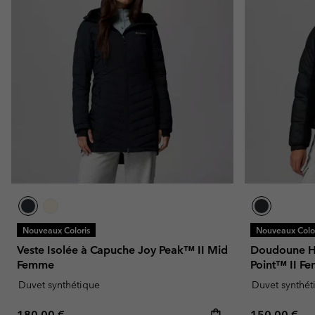
Nouveaux Coloris
Nouveaux Color
Veste Isolée à Capuche Joy Peak™ II Mid
Doudoune Hy
Femme
Point™ II F
Duvet synthétique
Duvet synthét
Regular price:
Regular pric
180,00 €
150,00 €