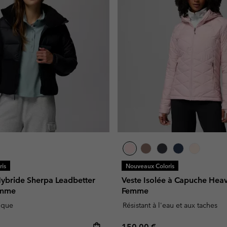
is
Nouveaux Coloris
bride Sherpa Leadbetter
Veste Isolée à Capuche Hea
emme
Femme
ique
Résistant à l'eau et aux taches
e:
Regular price:
150,00 €