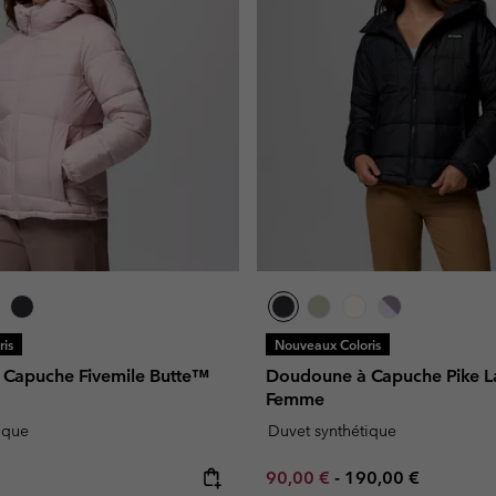
is
Nouveaux Coloris
Capuche Fivemile Butte™
Doudoune à Capuche Pike L
Femme
ique
Duvet synthétique
e:
Minimum sale price:
Maximum price:
90,00 €
-
190,00 €