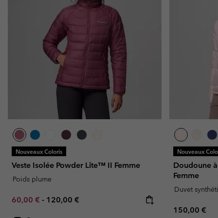
Nouveaux Coloris
Nouveaux Color
Veste Isolée Powder Lite™ II Femme
Doudoune à 
Femme
Poids plume
Duvet synthét
Minimum sale price:
Maximum price:
60,00 €
-
120,00 €
Regular pric
150,00 €