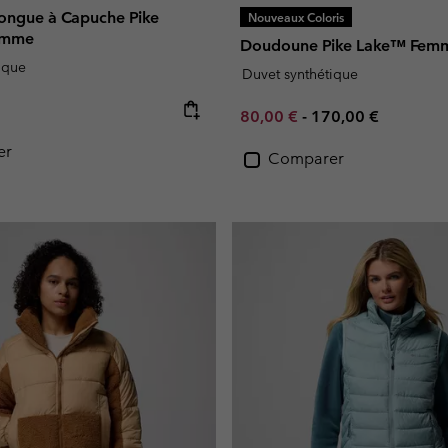
ongue à Capuche Pike
Nouveaux Coloris
Femme
Doudoune Pike Lake™ Fem
ique
Duvet synthétique
e:
Minimum sale price:
Maximum price:
80,00 €
-
170,00 €
er
Comparer