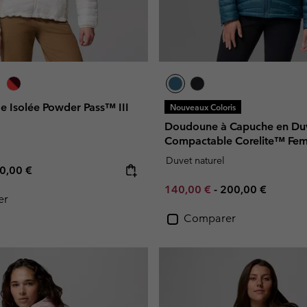
e Isolée Powder Pass™ III
Nouveaux Coloris
Doudoune à Capuche en Du
Compactable Corelite™ Fe
Duvet naturel
e price:
ximum price:
0,00 €
Minimum sale price:
Maximum price:
140,00 €
-
200,00 €
er
Comparer