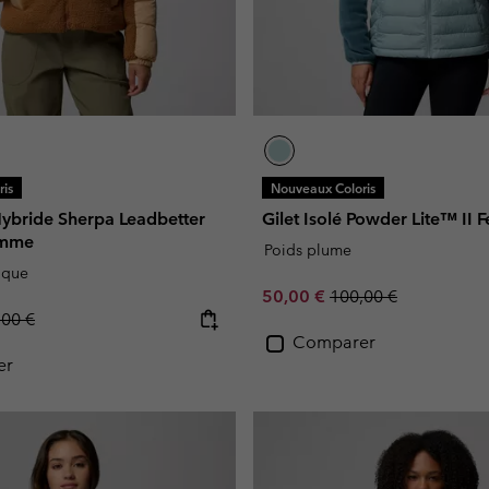
is
Nouveaux Coloris
bride Sherpa Leadbetter
Gilet Isolé Powder Lite™ II
emme
Poids plume
ique
Sale price:
Regular price:
50,00 €
100,00 €
lar price:
,00 €
Comparer
er