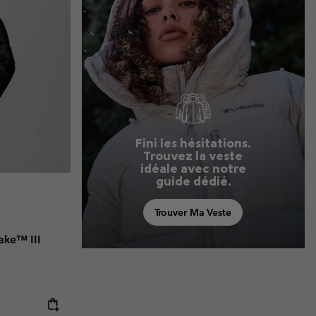
Fini les hésitations.
Trouvez la veste
idéale avec notre
guide dédié.
Trouver Ma Veste
ake™ III