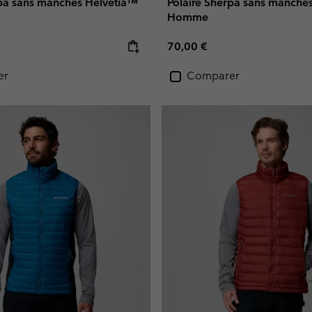
rpa sans manches Helvetia™
Polaire Sherpa sans manche
Homme
e:
Regular price:
70,00 €
er
Comparer