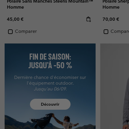
Polaire Sans Manches Steens Mountain™
Polaire She
Homme
Homme
Regular price:
Regular pric
45,00 €
70,00 €
Comparer
Compar
FIN DE SAISON:
JUSQU’À -50 %
Dernière chance d'économiser sur
l'équipement outdoor.
Jusqu'au 06/09.
Découvrir