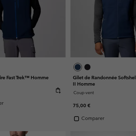
aire Fast Trek™ Homme
Gilet de Randonnée Softshe
II Homme
e:
Coup-vent
er
Regular price:
75,00 €
Comparer