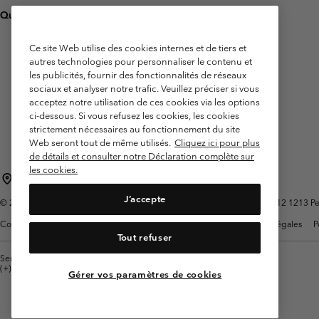
Questions fréquentes
Ce site Web utilise des cookies internes et de tiers et
autres technologies pour personnaliser le contenu et
les publicités, fournir des fonctionnalités de réseaux
sociaux et analyser notre trafic. Veuillez préciser si vous
acceptez notre utilisation de ces cookies via les options
ci-dessous. Si vous refusez les cookies, les cookies
strictement nécessaires au fonctionnement du site
Web seront tout de même utilisés.
Cliquez ici pour plus
de détails et consulter notre Déclaration complète sur
les cookies.
Belgique (français)
English ›
Nederlands ›
|
|
J’accepte
©
2026
Columbia Sportswear International Sarl. Avenue des Morgines, 12 1213 Peti
Conditions d'utilisation
Conditions Générales de Vente
Garanties Légales
P
Tout refuser
Service client: Lun - sam de 9h à 13h et de 14h à 18h
(+)3278480783
Gérer vos paramètres de cookies