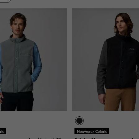
Bonnets & T
Bonnets & T
Pantalons Casual
Leggings
Polaires
Gants de Sk
Gants de Sk
Shorts Casual
Pantalons Casual
Pantalons de Ski
Shorts Casual
Vêtements
Tous les 
Jupes-Shorts & Robes
Couches de base &
Tous les 
Pantalons de Ski
chaussettes
s
s
Sous-Vêtements Techniques
Couches de base &
chaussettes
Chaussettes
Sous-vêtements
Sous-Vêtements Techniques
Chaussettes
is
Nouveaux Coloris