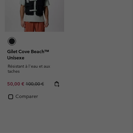
Gilet Cove Beach™
Unisexe
Résistant à l'eau et aux
taches
Sale price:
Regular price:
50,00 €
100,00 €
Comparer