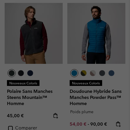
Nouveaux Coloris
Nouveaux Coloris
Polaire Sans Manches
Doudoune Hybride Sans
Steens Mountain™
Manches Powder Pass™
Homme
Homme
Poids plume
Regular price:
45,00 €
Minimum sale price:
Maximum price:
54,00 €
-
90,00 €
Comparer