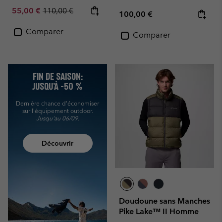
Sale price:
Regular price:
55,00 €
110,00 €
Regular price:
100,00 €
Comparer
Comparer
FIN DE SAISON:
JUSQU’À -50 %
Dernière chance d'économiser
sur l'équipement outdoor.
Jusqu'au 06/09.
Découvrir
Doudoune sans Manches
Pike Lake™ II Homme