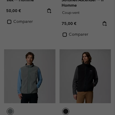
Homme
Regular price:
50,00 €
Coup-vent
Comparer
Regular price:
75,00 €
Comparer