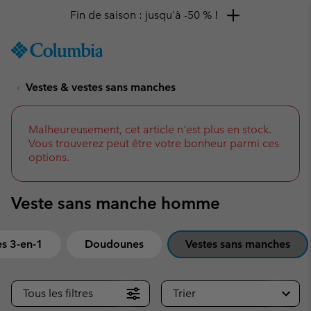
Remise de 10 % à saisir
SKIP
Columbia
TO
Sportswear
CONTENT
Vestes & vestes sans manches
SKIP
TO
MAIN
NAV
Malheureusement, cet article n'est plus en stock.
Vous trouverez peut être votre bonheur parmi ces
SKIP
options.
TO
SEARCH
Veste sans manche homme
es 3-en-1
Doudounes
Vestes sans manches
Tous les filtres
Trier