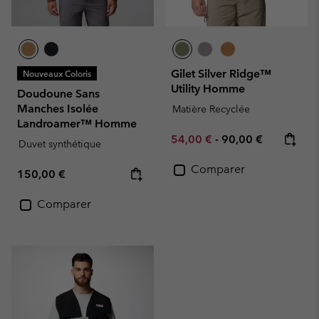
Gilet Silver Ridge™
Nouveaux Coloris
Utility Homme
Doudoune Sans
Manches Isolée
Matière Recyclée
Landroamer™ Homme
Minimum sale price:
Maximum price:
54,00 €
-
90,00 €
Duvet synthétique
Comparer
Regular price:
150,00 €
Comparer