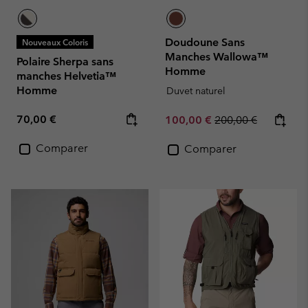
Doudoune Sans
Nouveaux Coloris
Manches Wallowa™
Polaire Sherpa sans
Homme
manches Helvetia™
Homme
Duvet naturel
Regular price:
70,00 €
Sale price:
Regular price:
100,00 €
200,00 €
Comparer
Comparer