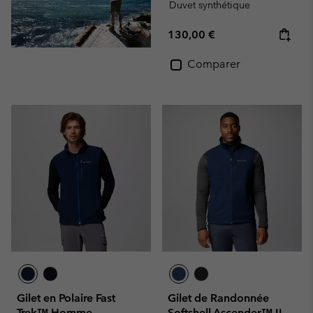
Duvet synthétique
Regular price:
130,00 €
Comparer
Gilet en Polaire Fast
Gilet de Randonnée
Trek™ Homme
Softshell Ascender™ II