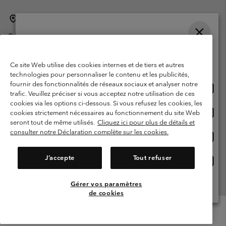
Belgique (français)
English ›
Nederlands ›
|
|
©
2026
Columbia Sportswear International Sarl. Avenue des Morgines, 12
1213 Petit-Lancy Switzerland. Tous droits réservés.
Veuillez choisir une langue
Conditions d'utilisation
Conditions Générales de Vente
Achats en ligne disponibles
Ce site Web utilise des cookies internes et de tiers et autres
Garanties Légales
Politique de confidentialité
technologies pour personnaliser le contenu et les publicités,
fournir des fonctionnalités de réseaux sociaux et analyser notre
Achat
United States
Conditions d'utilisation - Membres
trafic. Veuillez préciser si vous acceptez notre utilisation de ces
en
cookies via les options ci-dessous. Si vous refusez les cookies, les
Conditions D'utilisation - Contenu généré par l'utilisateur
Impressum
ligne
Achat
Belgium-English
cookies strictement nécessaires au fonctionnement du site Web
dispon
en
Cookies
seront tout de même utilisés.
Cliquez ici pour plus de détails et
ligne
consulter notre Déclaration complète sur les cookies.
Achat
Belgium-Français
dispon
en
Service client: Lun - sam de 9h à 13h et de 14h à 18h
(+)3278480783
ligne
J’accepte
Tout refuser
Achat
Belgium-Dutch
dispon
en
ligne
Gérer vos paramètres
Voir Tous Les Pays
dispon
de cookies
Menu
Rechercher
Connexion
Mini