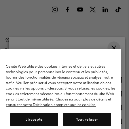
Belgique (français)
English ›
Nederlands ›
|
|
©
2026
Columbia Sportswear International Sarl. Avenue des Morgines, 12
1213 Petit-Lancy Switzerland. Tous droits réservés.
Veuillez choisir une langue
Conditions d'utilisation
Conditions Générales de Vente
Achats en ligne disponibles
Ce site Web utilise des cookies internes et de tiers et autres
Garanties Légales
Politique de confidentialité
technologies pour personnaliser le contenu et les publicités,
fournir des fonctionnalités de réseaux sociaux et analyser notre
Achat
United States
Conditions d'utilisation - Membres
trafic. Veuillez préciser si vous acceptez notre utilisation de ces
en
cookies via les options ci-dessous. Si vous refusez les cookies, les
Conditions D'utilisation - Contenu généré par l'utilisateur
Impressum
ligne
Achat
Belgium-English
cookies strictement nécessaires au fonctionnement du site Web
dispon
en
Cookies
seront tout de même utilisés.
Cliquez ici pour plus de détails et
ligne
consulter notre Déclaration complète sur les cookies.
Achat
Belgium-Français
dispon
en
Service client: Lun - sam de 9h à 13h et de 14h à 18h
(+)3278480783
ligne
J’accepte
Tout refuser
Achat
Belgium-Dutch
dispon
en