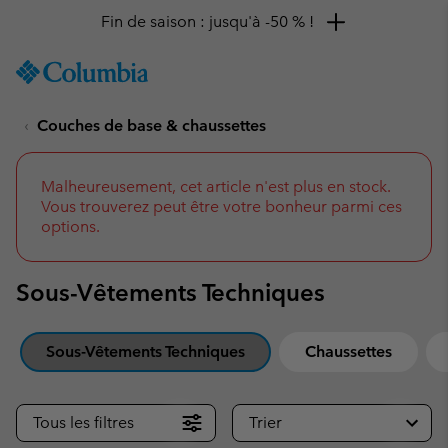
Fin de saison : jusqu'à -50 % !
SKIP
Columbia
TO
Sportswear
CONTENT
Couches de base & chaussettes
SKIP
TO
MAIN
NAV
Malheureusement, cet article n'est plus en stock.
Vous trouverez peut être votre bonheur parmi ces
SKIP
options.
TO
SEARCH
Sous-Vêtements Techniques
Sous-Vêtements Techniques
Chaussettes
Tous les filtres
Trier