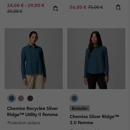
Minimum sale price:
Maximum sale price:
Regular price:
24,00 €
-
29,00 €
Sale price:
Regular price:
56,00 €
75,00 €
35,00 €
Chemise Recyclée Silver
Bestseller
Ridge™ Utility II Femme
Chemise Silver Ridge™
3.0 Femme
Protection solaire