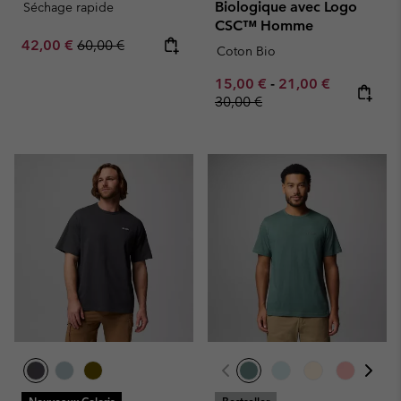
Biologique avec Logo
Séchage rapide
CSC™ Homme
Sale price:
Regular price:
42,00 €
60,00 €
Coton Bio
Minimum sale price:
Maximum sale pric
Regular pr
15,00 €
-
21,00 €
30,00 €