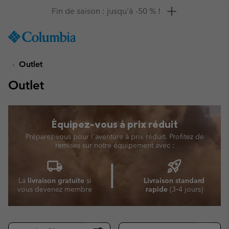
Remise de 10 % à saisir
SKIP
Columbia
TO
Sportswear
CONTENT
Outlet
SKIP
TO
Outlet
MAIN
NAV
SKIP
Équipez-vous à prix réduit
TO
SEARCH
Préparez-vous pour l'aventure à prix réduit. Profitez de
remises sur notre équipement avec :
local_shipping
rocket_launch
⎜
La
livraison gratuite
si
Livraison standard
vous devenez membre
rapide
(3‑4 jours)