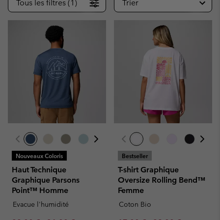
Tous les filtres (1)
Trier
Nouveaux Coloris
Bestseller
Haut Technique
T-shirt Graphique
Graphique Parsons
Oversize Rolling Bend™
Point™ Homme
Femme
Evacue l'humidité
Coton Bio