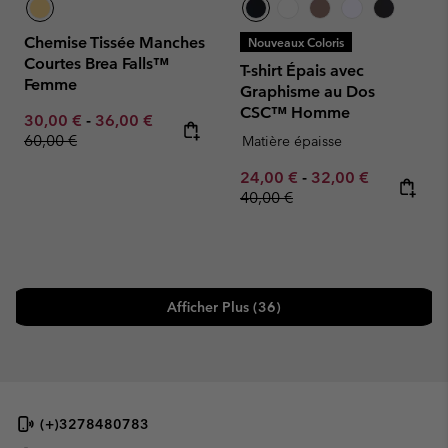
Chemise Tissée Manches
Nouveaux Coloris
Courtes Brea Falls™
T-shirt Épais avec
Femme
Graphisme au Dos
CSC™ Homme
Minimum sale price:
Maximum sale price:
Regular price:
30,00 €
-
36,00 €
60,00 €
Matière épaisse
Minimum sale price:
Maximum sale pric
Regular pr
24,00 €
-
32,00 €
40,00 €
Afficher Plus (36)
(+)3278480783