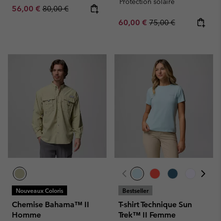
Protection solaire
Sale price:
Regular price:
56,00 €
80,00 €
Sale price:
Regular price:
60,00 €
75,00 €
Nouveaux Coloris
Bestseller
Chemise Bahama™ II
T-shirt Technique Sun
Homme
Trek™ II Femme