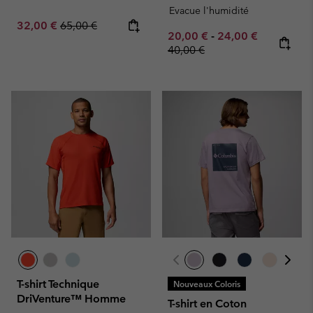
Evacue l'humidité
Sale price:
Regular price:
32,00 €
65,00 €
Minimum sale price:
Maximum sale pric
Regular pr
20,00 €
-
24,00 €
40,00 €
T-shirt Technique
Nouveaux Coloris
DriVenture™ Homme
T-shirt en Coton