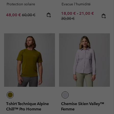
Protection solaire
Evacue l'humidité
Minimum sale price:
Maximum sale pric
Regular pr
18,00 €
-
21,00 €
Sale price:
Regular price:
48,00 €
60,00 €
30,00 €
T-shirt Technique Alpine
Chemise Skien Valley™
Chill™ Pro Homme
Femme