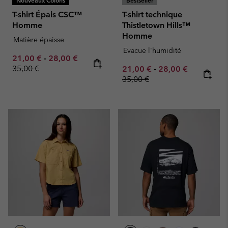
Nouveaux Coloris
Bestseller
T-shirt Épais CSC™
T-shirt technique
Homme
Thistletown Hills™
Homme
Matière épaisse
Evacue l'humidité
Minimum sale price:
Maximum sale price:
Regular price:
21,00 €
-
28,00 €
35,00 €
Minimum sale price:
Maximum sale pric
Regular pr
21,00 €
-
28,00 €
35,00 €