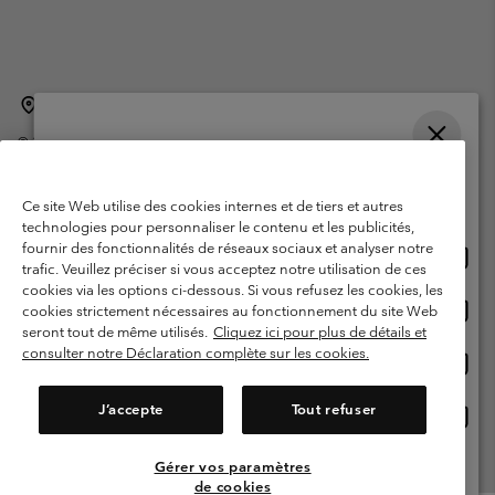
Belgique (français)
English ›
Nederlands ›
|
|
©
2026
Columbia Sportswear International Sarl. Avenue des Morgines, 12
1213 Petit-Lancy Switzerland. Tous droits réservés.
Veuillez choisir une langue
Conditions d'utilisation
Conditions Générales de Vente
Achats en ligne disponibles
Ce site Web utilise des cookies internes et de tiers et autres
Garanties Légales
Politique de confidentialité
technologies pour personnaliser le contenu et les publicités,
fournir des fonctionnalités de réseaux sociaux et analyser notre
Achat
United States
Conditions d'utilisation - Membres
trafic. Veuillez préciser si vous acceptez notre utilisation de ces
en
cookies via les options ci-dessous. Si vous refusez les cookies, les
Conditions D'utilisation - Contenu généré par l'utilisateur
Impressum
ligne
Achat
Belgium-English
cookies strictement nécessaires au fonctionnement du site Web
dispon
en
Cookies
seront tout de même utilisés.
Cliquez ici pour plus de détails et
ligne
consulter notre Déclaration complète sur les cookies.
Achat
Belgium-Français
dispon
en
Service client: Lun - sam de 9h à 13h et de 14h à 18h
(+)3278480783
ligne
J’accepte
Tout refuser
Achat
Belgium-Dutch
dispon
en
ligne
Gérer vos paramètres
Voir Tous Les Pays
dispon
de cookies