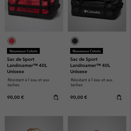
Nouveaux Coloris
Nouveaux Coloris
Sac de Sport
Sac de Sport
Landroamer™ 40L
Landroamer™ 40L
Unisexe
Unisexe
Résistant à l'eau et aux
Résistant à l'eau et aux
taches
taches
Regular price:
Regular price:
90,00 €
90,00 €