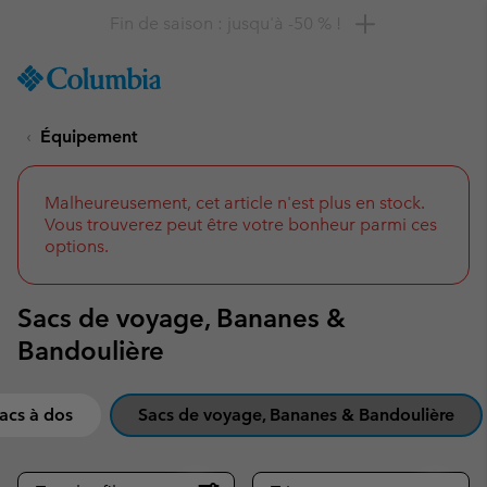
Remise de 10 % à saisir
SKIP
Columbia
TO
Sportswear
CONTENT
Équipement
SKIP
TO
MAIN
NAV
Malheureusement, cet article n'est plus en stock.
Vous trouverez peut être votre bonheur parmi ces
SKIP
options.
TO
SEARCH
Sacs de voyage, Bananes &
Bandoulière
acs à dos
Sacs de voyage, Bananes & Bandoulière