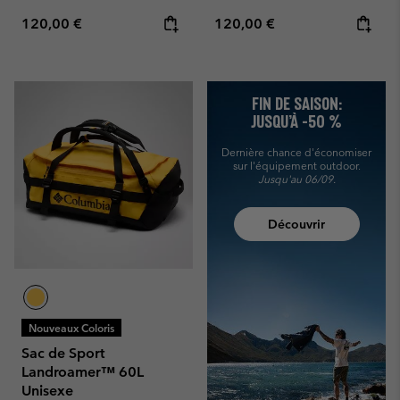
Regular price:
Regular price:
120,00 €
120,00 €
FIN DE SAISON:
JUSQU’À -50 %
Dernière chance d'économiser
sur l'équipement outdoor.
Jusqu'au 06/09.
Découvrir
Nouveaux Coloris
Sac de Sport
Landroamer™ 60L
Unisexe