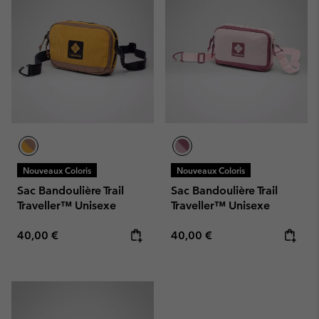
Nouveaux Coloris
Nouveaux Coloris
Sac Bandoulière Trail
Sac Bandoulière Trail
Traveller™ Unisexe
Traveller™ Unisexe
Regular price:
Regular price:
40,00 €
40,00 €