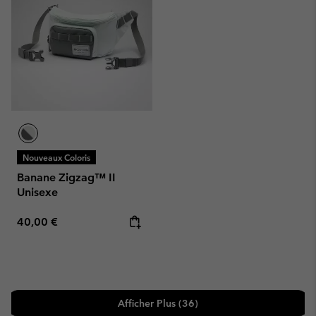
Nouveaux Coloris
Banane Zigzag™ II
Unisexe
Regular price:
40,00 €
Afficher Plus (36)