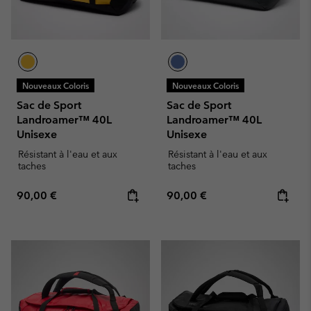
Nouveaux Coloris
Nouveaux Coloris
Sac de Sport
Sac de Sport
Landroamer™ 40L
Landroamer™ 40L
Unisexe
Unisexe
Résistant à l'eau et aux
Résistant à l'eau et aux
taches
taches
Regular price:
Regular price:
90,00 €
90,00 €