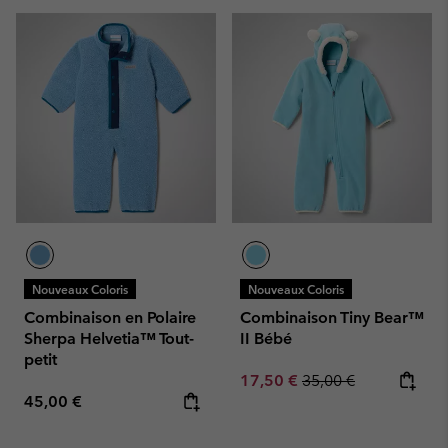
Nouveaux Coloris
Nouveaux Coloris
Combinaison en Polaire
Combinaison Tiny Bear™
Sherpa Helvetia™ Tout-
II Bébé
petit
Sale price:
Regular price:
17,50 €
35,00 €
Regular price:
45,00 €