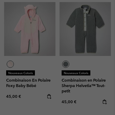
Nouveaux Coloris
Nouveaux Coloris
Combinaison En Polaire
Combinaison en Polaire
Foxy Baby Bébé
Sherpa Helvetia™ Tout-
petit
Regular price:
45,00 €
Regular price:
45,00 €