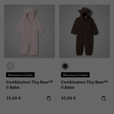
Nouveaux Coloris
Nouveaux Coloris
Combinaison Tiny Bear™
Combinaison Tiny Bear™
II Bébé
II Bébé
Regular price:
Regular price:
35,00 €
35,00 €