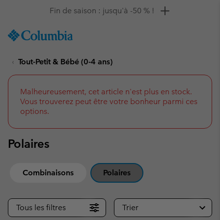
Remise de 10 % à saisir
SKIP
Columbia
TO
Sportswear
CONTENT
Tout-Petit & Bébé (0-4 ans)
SKIP
TO
MAIN
NAV
Malheureusement, cet article n'est plus en stock.
Vous trouverez peut être votre bonheur parmi ces
SKIP
options.
TO
SEARCH
Polaires
Combinaisons
Polaires
Tous les filtres
Trier