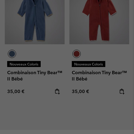
Nouveaux Coloris
Nouveaux Coloris
Combinaison Tiny Bear™
Combinaison Tiny Bear™
II Bébé
II Bébé
Regular price:
Regular price:
35,00 €
35,00 €