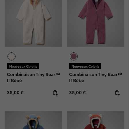
Nouveaux Coloris
Nouveaux Coloris
Combinaison Tiny Bear™
Combinaison Tiny Bear™
II Bébé
II Bébé
Regular price:
Regular price:
35,00 €
35,00 €