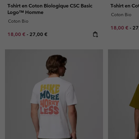
T-shirt en Coton Biologique CSC Basic
T-shirt en 
Logo™ Homme
Coton Bio
Coton Bio
Minimum sal
Ma
18,00 €
-
27
Minimum sale price:
Maximum price:
18,00 €
-
27,00 €