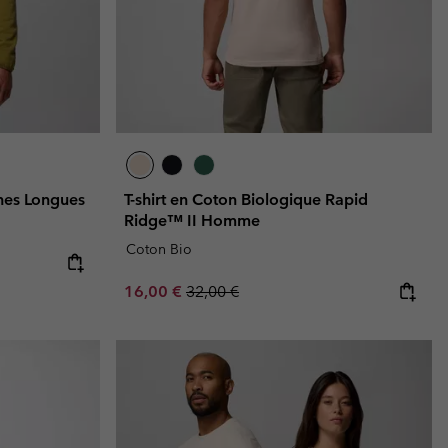
hes Longues
T-shirt en Coton Biologique Rapid
Ridge™ II Homme
Coton Bio
e:
ice:
Sale price:
Regular price:
16,00 €
32,00 €