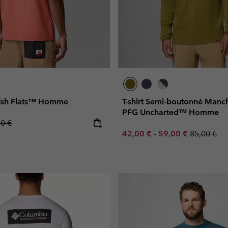
efish Flats™ Homme
T-shirt Semi-boutonné Manc
PFG Uncharted™ Homme
lar price:
00 €
Minimum sale price:
Maximum sale pric
Regular pr
42,00 €
-
59,00 €
85,00 €