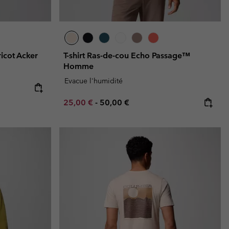
ricot Acker
T-shirt Ras-de-cou Echo Passage™
Homme
Evacue l'humidité
e:
ice:
Minimum sale price:
Maximum price:
25,00 €
-
50,00 €