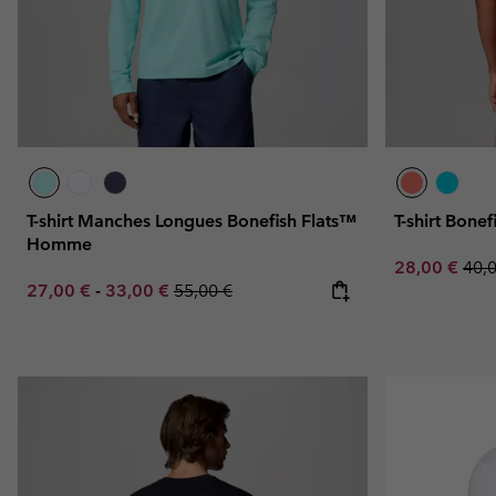
T-shirt Manches Longues Bonefish Flats™
T-shirt Bon
Homme
Sale price:
Regu
28,00 €
40,
Minimum sale price:
Maximum sale price:
Regular price:
27,00 €
-
33,00 €
55,00 €