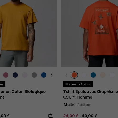
is
Nouveaux Coloris
oor en Coton Biologique
T-shirt Épais avec Graphism
me
CSC™ Homme
Matière épaisse
e price:
ximum price:
Minimum sale price:
Maximum price:
,00 €
24,00 €
-
40,00 €