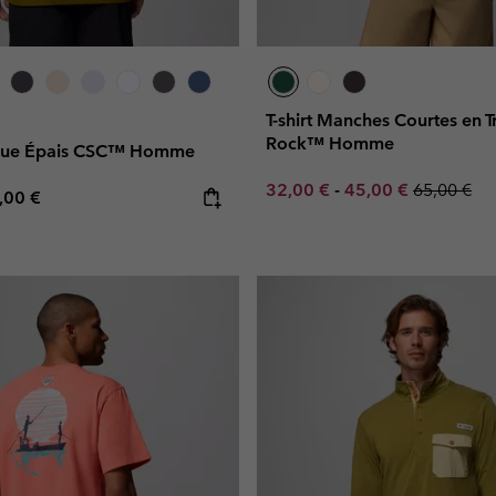
T-shirt Manches Courtes en T
Rock™ Homme
nique Épais CSC™ Homme
Minimum sale price:
Maximum sale pric
Regular pr
32,00 €
-
45,00 €
65,00 €
e price:
ximum price:
,00 €