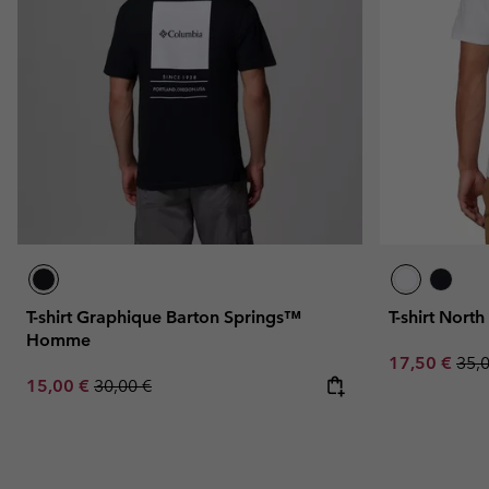
T-shirt Graphique Barton Springs™
T-shirt Nor
Homme
Sale price:
Regu
17,50 €
35,
Sale price:
Regular price:
15,00 €
30,00 €