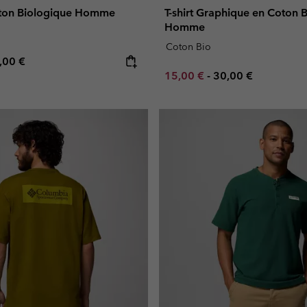
Coton Biologique Homme
T-shirt Graphique en Coton 
Homme
Coton Bio
e price:
ximum price:
,00 €
Minimum sale price:
Maximum price:
15,00 €
-
30,00 €