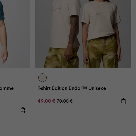
 Homme
T-shirt Édition Endor™ Unisexe
Sale price:
Regular price:
49,00 €
70,00 €