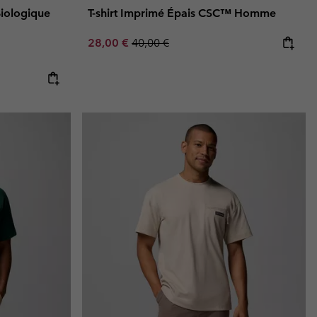
Biologique
T-shirt Imprimé Épais CSC™ Homme
Sale price:
Regular price:
28,00 €
40,00 €