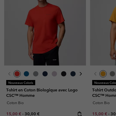
Nouveaux Coloris
Nouveaux Color
T-shirt en Coton Biologique avec Logo
T-shirt Outd
CSC™ Homme
CSC™ Hom
Coton Bio
Coton Bio
Minimum sale price:
Maximum price:
Minimum sal
Ma
15,00 €
-
30,00 €
15,00 €
-
30