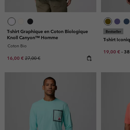
T-shirt Graphique en Coton Biologique
Bestseller
Knoll Canyon™ Homme
T-shirt Ico
Coton Bio
Minimum sal
Ma
19,00 €
-
38
Sale price:
Regular price:
16,00 €
27,00 €