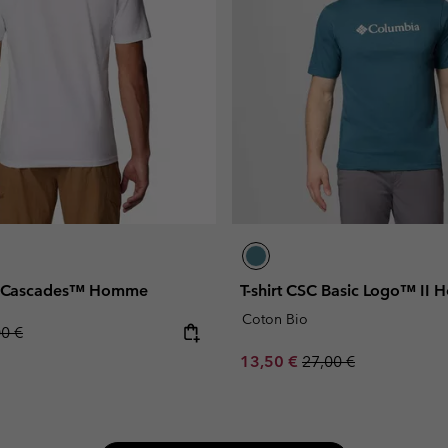
th Cascades™ Homme
T-shirt CSC Basic Logo™ II
Coton Bio
lar price:
00 €
Sale price:
Regular price:
13,50 €
27,00 €