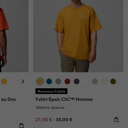
Nouveaux Coloris
e au Dos
T-shirt Épais CSC™ Homme
Matière épaisse
Minimum sale price:
Maximum price:
21,00 €
-
35,00 €