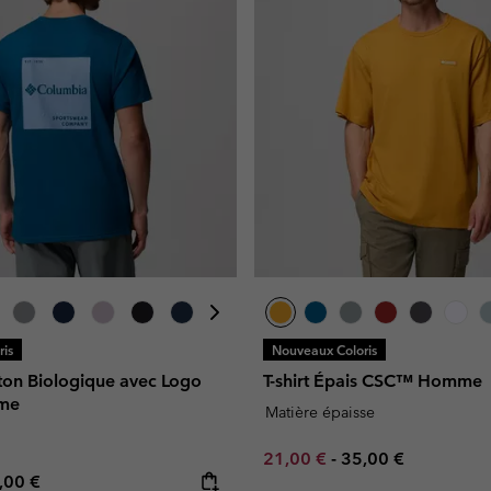
is
Nouveaux Coloris
oton Biologique avec Logo
T-shirt Épais CSC™ Homme
me
Matière épaisse
Minimum sale price:
Maximum price:
21,00 €
-
35,00 €
e price:
ximum price:
,00 €