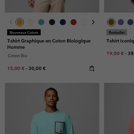
Nouveaux Coloris
Bestseller
T-shirt Graphique en Coton Biologique
T-shirt Ico
Homme
Minimum sal
Ma
19,00 €
-
38
Coton Bio
Minimum sale price:
Maximum price:
15,00 €
-
30,00 €