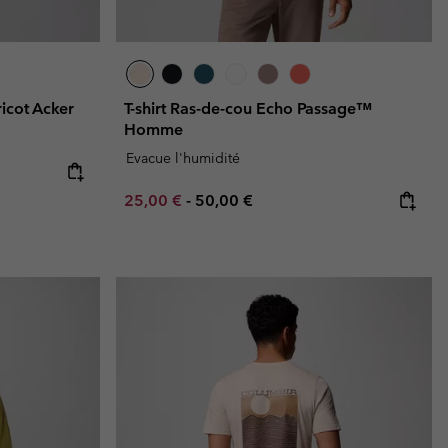
ricot Acker
T-shirt Ras-de-cou Echo Passage™
Homme
Evacue l'humidité
e:
ice:
Minimum sale price:
Maximum price:
25,00 €
-
50,00 €