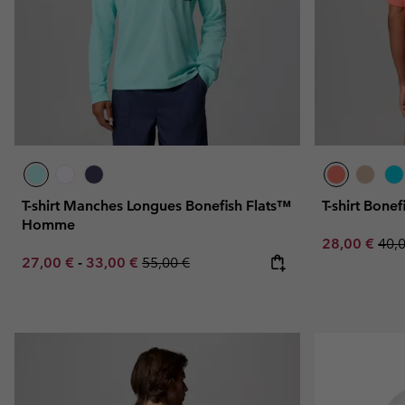
T-shirt Manches Longues Bonefish Flats™
T-shirt Bon
Homme
Sale price:
Regu
28,00 €
40,
Minimum sale price:
Maximum sale price:
Regular price:
27,00 €
-
33,00 €
55,00 €