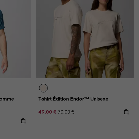
 Homme
T-shirt Édition Endor™ Unisexe
Sale price:
Regular price:
49,00 €
70,00 €