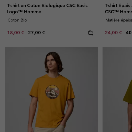
T-shirt en Coton Biologique CSC Basic
T-shirt Épai
Logo™ Homme
CSC™ Hom
Coton Bio
Matière épais
Minimum sale price:
Maximum price:
Minimum sal
Ma
18,00 €
-
27,00 €
24,00 €
-
40