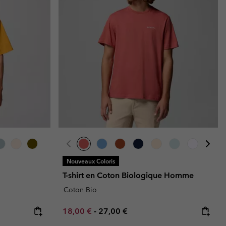
Nouveaux Coloris
T-shirt en Coton Biologique Homme
Coton Bio
Minimum sale price:
Maximum price:
18,00 €
-
27,00 €