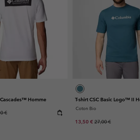
th Cascades™ Homme
T-shirt CSC Basic Logo™ II
Coton Bio
lar price:
00 €
Sale price:
Regular price:
13,50 €
27,00 €