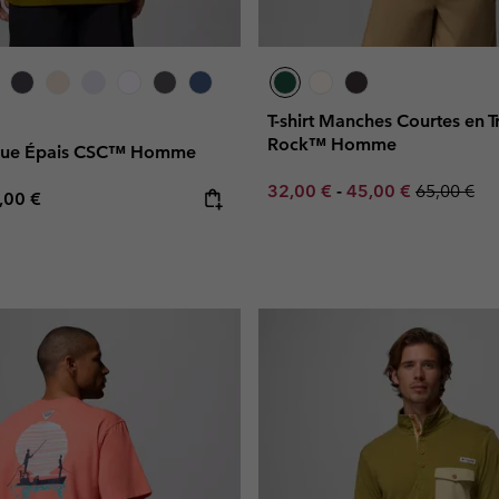
T-shirt Manches Courtes en T
Rock™ Homme
nique Épais CSC™ Homme
Minimum sale price:
Maximum sale pric
Regular pr
32,00 €
-
45,00 €
65,00 €
e price:
ximum price:
,00 €