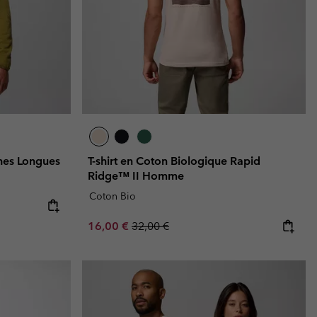
hes Longues
T-shirt en Coton Biologique Rapid
Ridge™ II Homme
Coton Bio
e:
ice:
Sale price:
Regular price:
16,00 €
32,00 €