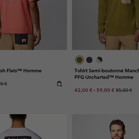
efish Flats™ Homme
T-shirt Semi-boutonné Manc
PFG Uncharted™ Homme
lar price:
00 €
Minimum sale price:
Maximum sale pric
Regular pr
42,00 €
-
59,00 €
85,00 €