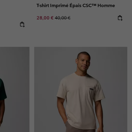
T-shirt Imprimé Épais CSC™ Homme
Sale price:
Regular price:
28,00 €
40,00 €