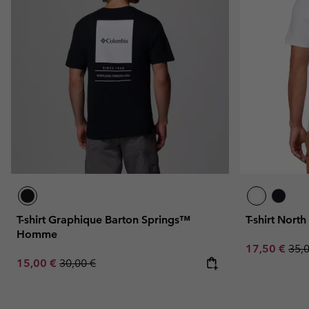
T-shirt Graphique Barton Springs™
T-shirt Nor
Homme
Sale price:
Regu
17,50 €
35,
Sale price:
Regular price:
15,00 €
30,00 €