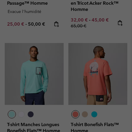
Passage™ Homme
en Tricot Acker Rock™
Homme
Evacue l'humidité
Minimum sale price:
Maximum sale pric
Regular pr
32,00 €
-
45,00 €
Minimum sale price:
Maximum price:
25,00 €
-
50,00 €
65,00 €
T-shirt Manches Longues
T-shirt Bonefish Flats™
Bonefish Flats™ Homme
Homme