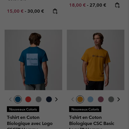
Minimum sale price:
Maximum price:
18,00 €
-
27,00 €
Minimum sale price:
Maximum price:
15,00 €
-
30,00 €
Nouveaux Coloris
Nouveaux Coloris
T-shirt en Coton
T-shirt en Coton
Biologique avec Logo
Biologique CSC Basic