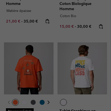
Homme
Coton Biologique
Homme
Matière épaisse
Coton Bio
Minimum sale price:
Maximum price:
21,00 €
-
35,00 €
Minimum sale price:
Maximum price:
15,00 €
-
30,00 €
T-shirt Graphique en
Nouveaux Coloris