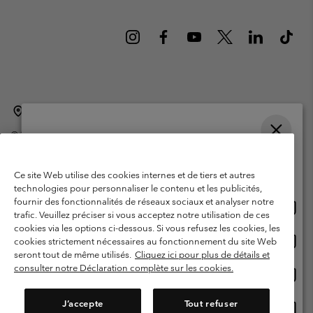
Belgique (français)
English ›
Nederlands ›
|
|
©
2026
Columbia Sportswear International Sarl. Avenue des Morgines, 12
1213 Petit-Lancy Switzerland. Tous droits réservés.
Veuillez choisir une langue
Conditions d'utilisation
Conditions Générales de Vente
Achats en ligne disponibles
Ce site Web utilise des cookies internes et de tiers et autres
Garanties Légales
Politique de confidentialité
technologies pour personnaliser le contenu et les publicités,
fournir des fonctionnalités de réseaux sociaux et analyser notre
Achat
United States
Conditions d'utilisation - Membres
trafic. Veuillez préciser si vous acceptez notre utilisation de ces
en
cookies via les options ci-dessous. Si vous refusez les cookies, les
Conditions D'utilisation - Contenu généré par l'utilisateur
Impressum
ligne
Achat
Belgium-English
cookies strictement nécessaires au fonctionnement du site Web
dispon
en
Cookies
seront tout de même utilisés.
Cliquez ici pour plus de détails et
ligne
consulter notre Déclaration complète sur les cookies.
Achat
Belgium-Français
dispon
en
Service client: Lun - sam de 9h à 13h et de 14h à 18h
(+)3278480783
ligne
J’accepte
Tout refuser
Achat
Belgium-Dutch