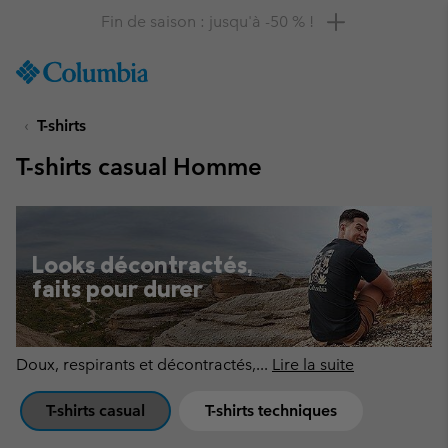
Remise de 10 % à saisir
SKIP
Columbia
TO
Sportswear
CONTENT
T-shirts
SKIP
TO
T-shirts casual Homme
MAIN
NAV
SKIP
TO
Looks décontractés,
SEARCH
faits pour durer
Doux, respirants et décontractés,
...
Lire la suite
T-shirts casual
T-shirts techniques