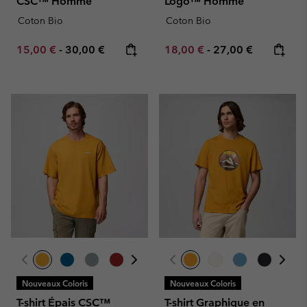
CSC™ Homme
Logo™ Homme
Coton Bio
Coton Bio
Minimum sale price:
Maximum price:
Minimum sale price:
Maximum price:
15,00 €
-
30,00 €
18,00 €
-
27,00 €
Nouveaux Coloris
Nouveaux Coloris
T-shirt Épais CSC™
T-shirt Graphique en