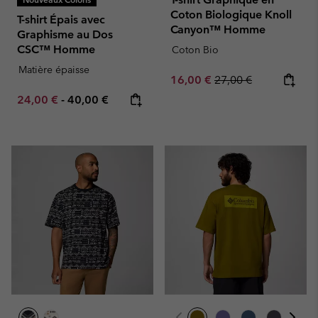
Coton Biologique Knoll
T-shirt Épais avec
Canyon™ Homme
Graphisme au Dos
CSC™ Homme
Coton Bio
Matière épaisse
Sale price:
Regular price:
16,00 €
27,00 €
Minimum sale price:
Maximum price:
24,00 €
-
40,00 €