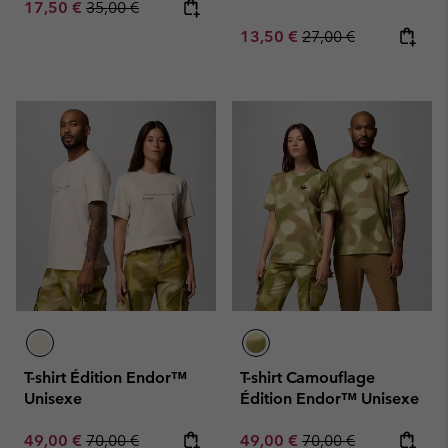
Sale price:
Regular price:
17,50 €
35,00 €
Sale price:
Regular price:
13,50 €
27,00 €
T-shirt Édition Endor™
T-shirt Camouflage
Unisexe
Édition Endor™ Unisexe
Sale price:
Regular price:
Sale price:
Regular price:
49,00 €
70,00 €
49,00 €
70,00 €