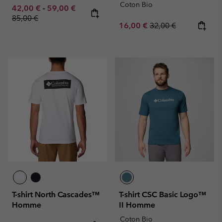
Coton Bio
Minimum sale price:
Maximum sale price:
Regular price:
42,00 €
-
59,00 €
85,00 €
Sale price:
Regular price:
16,00 €
32,00 €
T-shirt North Cascades™
T-shirt CSC Basic Logo™
Homme
II Homme
Coton Bio