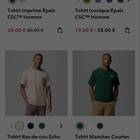
T-shirt Imprimé Épais
T-shirt Iconique Épais
CSC™ Homme
CSC™ Homme
Sale price:
Regular price:
Minimum sale price:
Maximum price:
28,00 €
40,00 €
19,00 €
-
38,00 €
T-shirt Ras-de-cou Echo
T-shirt Manches Courtes