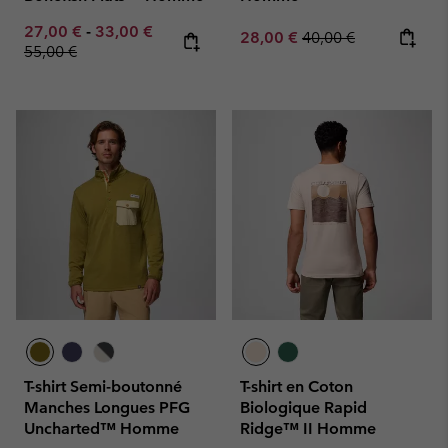
Minimum sale price:
Maximum sale price:
Regular price:
27,00 €
-
33,00 €
Sale price:
Regular price:
28,00 €
40,00 €
55,00 €
T-shirt Semi-boutonné
T-shirt en Coton
Manches Longues PFG
Biologique Rapid
Uncharted™ Homme
Ridge™ II Homme