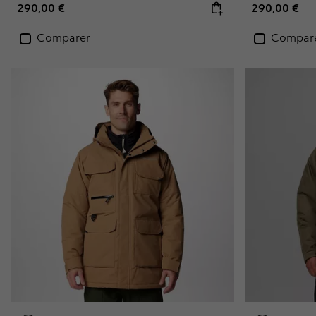
Regular price:
Regular pric
290,00 €
290,00 €
Comparer
Compar