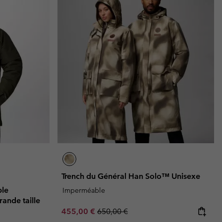
Trench du Général Han Solo™ Unisexe
ble
Imperméable
ande taille
Sale price:
Regular price:
455,00 €
650,00 €