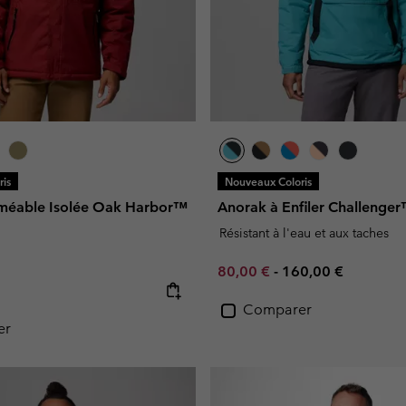
is
Nouveaux Coloris
méable Isolée Oak Harbor™
Anorak à Enfiler Challenge
Résistant à l'eau et aux taches
Minimum sale price:
Maximum price:
80,00 €
-
160,00 €
e:
Comparer
er