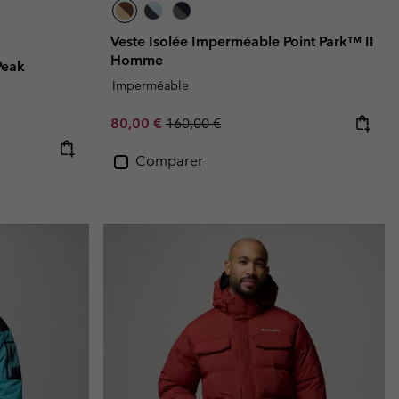
Veste Isolée Imperméable Point Park™ II
Homme
Peak
Imperméable
Sale price:
Regular price:
80,00 €
160,00 €
Comparer