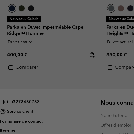
Nouveaux Coloris
Nouveaux Color
Parka en Duvet Imperméable Cape
Parka en Du
Ridge™ Homme
Heights™ 
Duvet naturel
Duvet naturel
Regular price:
Regular pric
400,00 €
350,00 €
Comparer
Compar
Nous connai
(+)3278480783
Service client
Notre histoire
Formulaire de contact
Offres d'emploi
Retours