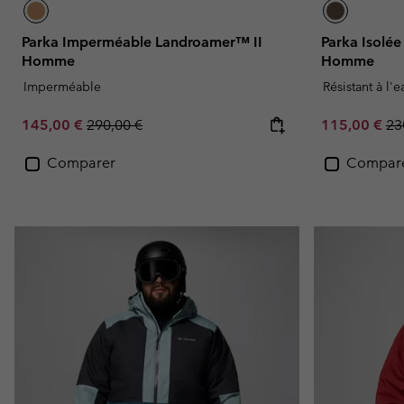
Parka Imperméable Landroamer™ II
Parka Isolé
Homme
Homme
Imperméable
Résistant à l'
Sale price:
Regular price:
Sale price:
Re
145,00 €
290,00 €
115,00 €
23
Comparer
Compar