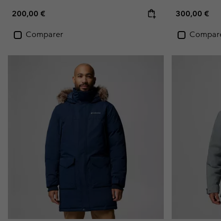
Regular price:
Regular pric
200,00 €
300,00 €
Comparer
Compar