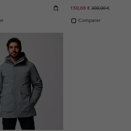
e:
Sale price:
Regular price:
150,00 €
300,00 €
er
Comparer