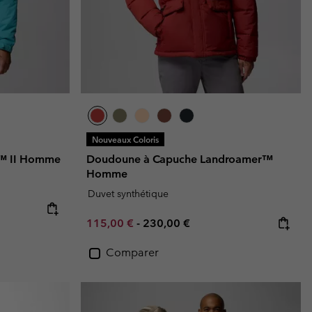
Nouveaux Coloris
r™ II Homme
Doudoune à Capuche Landroamer™
Homme
Duvet synthétique
Minimum sale price:
Maximum price:
115,00 €
-
230,00 €
Comparer