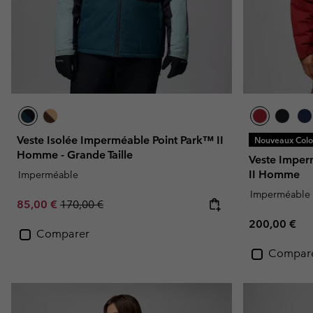
Veste Isolée Imperméable Point Park™ II
Nouveaux Color
Homme - Grande Taille
Veste Imper
II Homme
Imperméable
Imperméable
Sale price:
Regular price:
85,00 €
170,00 €
Regular pric
200,00 €
Comparer
Compar