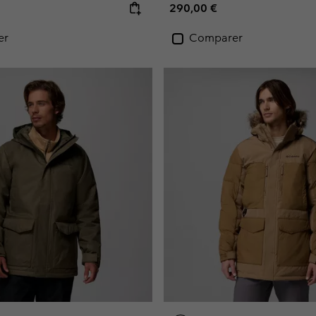
e:
Regular price:
290,00 €
er
Comparer