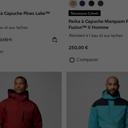
e à Capuche Pines Lake™
Nouveaux Coloris
Parka à Capuche Marquam 
Fusion™ II Homme
eau et aux taches
Résistant à l'eau et aux taches
gular price:
0,00 €
Regular price:
250,00 €
er
Comparer