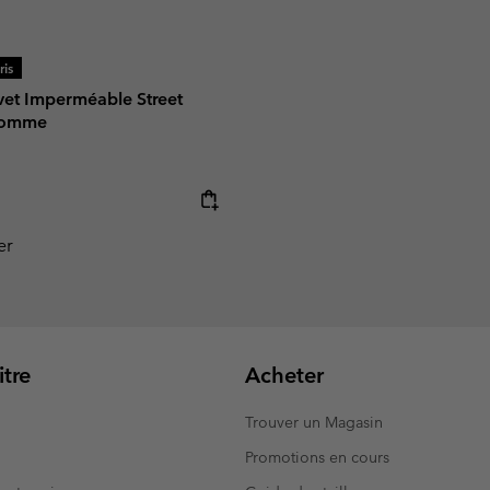
is
vet Imperméable Street
Homme
e:
er
tre
Acheter
Trouver un Magasin
Promotions en cours