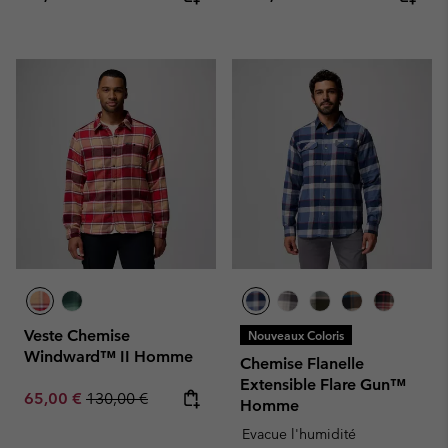
Veste Chemise
Nouveaux Coloris
Windward™ II Homme
Chemise Flanelle
Extensible Flare Gun™
Sale price:
Regular price:
65,00 €
130,00 €
Homme
Evacue l'humidité