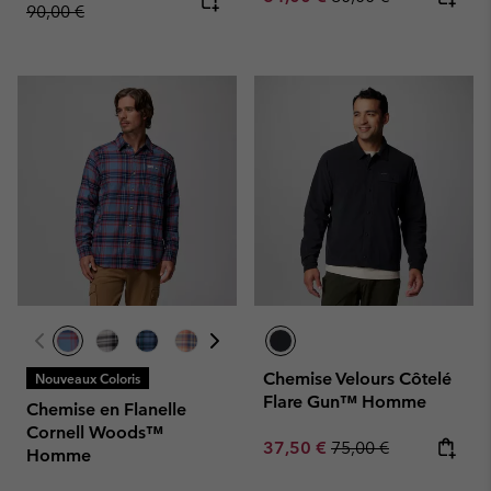
90,00 €
Chemise Velours Côtelé
Nouveaux Coloris
Flare Gun™ Homme
Chemise en Flanelle
Cornell Woods™
Sale price:
Regular price:
37,50 €
75,00 €
Homme