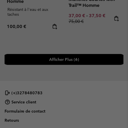
Homme
Trail™ Homme
Résistant à l'eau et aux
taches
Minimum sale price:
Maximum sale pric
Regular pr
37,00 €
-
37,50 €
75,00 €
Regular price:
100,00 €
Afficher Plus (6)
(+)3278480783
Service client
Formulaire de contact
Retours