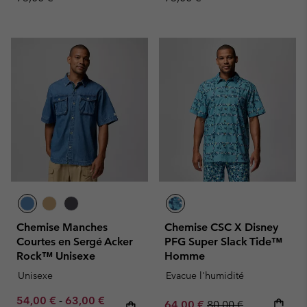
Chemise Manches
Chemise CSC X Disney
Courtes en Sergé Acker
PFG Super Slack Tide™
Rock™ Unisexe
Homme
Unisexe
Evacue l'humidité
Minimum sale price:
Maximum sale price:
Regular price:
54,00 €
-
63,00 €
Sale price:
Regular price:
64,00 €
80,00 €