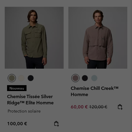
Chemise Chill Creek™
Nouveau
Homme
Chemise Tissée Silver
Ridge™ Elite Homme
Sale price:
Regular price:
60,00 €
120,00 €
Protection solaire
Regular price:
100,00 €