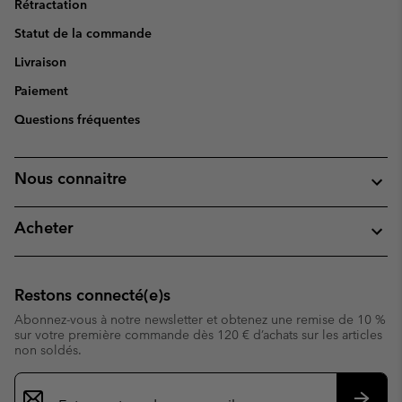
Rétractation
Statut de la commande
Livraison
Paiement
Questions fréquentes
Nous connaitre
Acheter
Restons connecté(e)s
Abonnez-vous à notre newsletter et obtenez une remise de 10 %
sur votre première commande dès 120 € d’achats sur les articles
non soldés.
Inscription
par