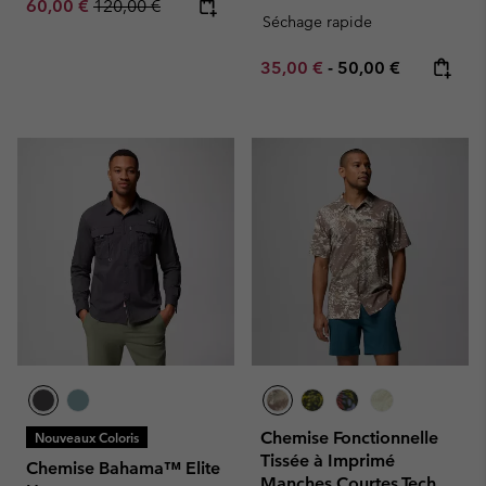
Sale price:
Regular price:
60,00 €
120,00 €
Séchage rapide
Minimum sale price:
Maximum price:
35,00 €
-
50,00 €
Chemise Fonctionnelle
Nouveaux Coloris
Tissée à Imprimé
Chemise Bahama™ Elite
Manches Courtes Tech