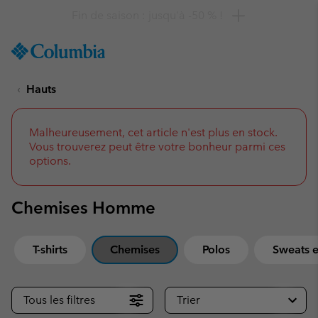
Remise de 10 % à saisir
SKIP
Columbia
TO
Sportswear
CONTENT
Hauts
SKIP
TO
MAIN
NAV
Malheureusement, cet article n'est plus en stock.
Vous trouverez peut être votre bonheur parmi ces
SKIP
options.
TO
SEARCH
Chemises Homme
T-shirts
Chemises
Polos
Sweats e
Tous les filtres
Trier