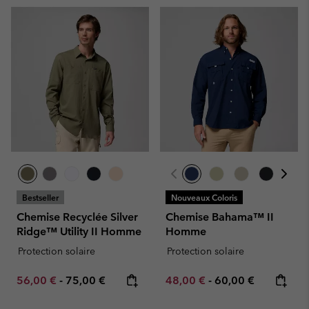
Bestseller
Nouveaux Coloris
Chemise Recyclée Silver
Chemise Bahama™ II
Ridge™ Utility II Homme
Homme
Protection solaire
Protection solaire
Minimum sale price:
Maximum price:
Minimum sale price:
Maximum price:
56,00 €
-
75,00 €
48,00 €
-
60,00 €