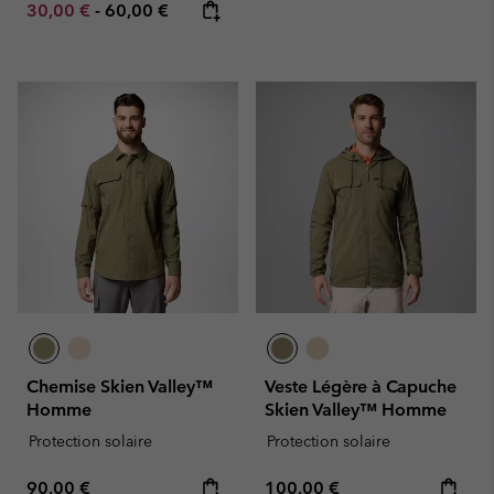
Minimum sale price:
Maximum price:
30,00 €
-
60,00 €
Chemise Skien Valley™
Veste Légère à Capuche
Homme
Skien Valley™ Homme
Protection solaire
Protection solaire
Regular price:
Regular price:
90,00 €
100,00 €