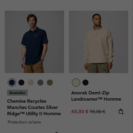
Anorak Demi‑Zip
Bestseller
Landroamer™ Homme
Chemise Recyclée
Manches Courtes Silver
Sale price:
Regular price:
45,00 €
90,00 €
Ridge™ Utility II Homme
Protection solaire