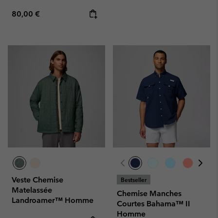
Regular price:
80,00 €
Veste Chemise
Bestseller
Matelassée
Chemise Manches
Landroamer™ Homme
Courtes Bahama™ II
Homme