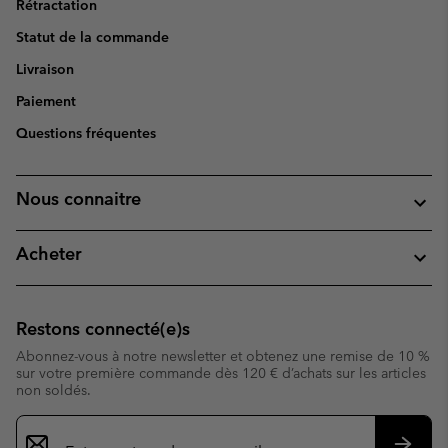
Rétractation
Statut de la commande
Livraison
Paiement
Questions fréquentes
Nous connaitre
Acheter
Restons connecté(e)s
Abonnez-vous à notre newsletter et obtenez une remise de 10 %
sur votre première commande dès 120 € d’achats sur les articles
non soldés.
Inscription
par