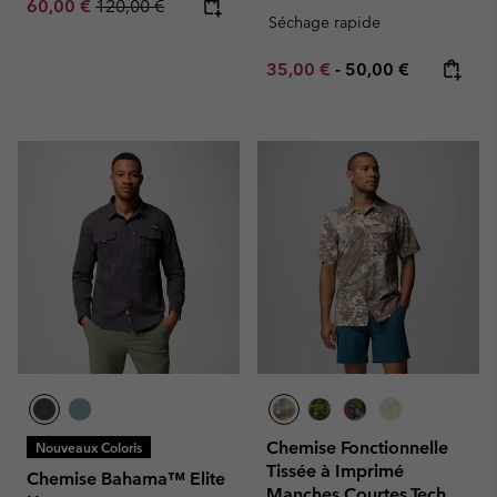
Sale price:
Regular price:
60,00 €
120,00 €
Séchage rapide
Minimum sale price:
Maximum price:
35,00 €
-
50,00 €
Chemise Fonctionnelle
Nouveaux Coloris
Tissée à Imprimé
Chemise Bahama™ Elite
Manches Courtes Tech