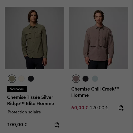
Chemise Chill Creek™
Nouveau
Homme
Chemise Tissée Silver
Ridge™ Elite Homme
Sale price:
Regular price:
60,00 €
120,00 €
Protection solaire
Regular price:
100,00 €