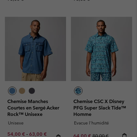
Chemise Manches
Chemise CSC X Disney
Courtes en Sergé Acker
PFG Super Slack Tide™
Rock™ Unisexe
Homme
Unisexe
Evacue l'humidité
Minimum sale price:
Maximum sale price:
Regular price:
54,00 €
-
63,00 €
Sale price:
Regular price:
64,00 €
80,00 €