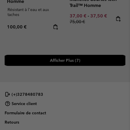
Homme
Trail™ Homme
Résistant à l'eau et aux
taches
Minimum sale price:
Maximum sale pric
Regular pr
37,00 €
-
37,50 €
75,00 €
Regular price:
100,00 €
Afficher Plus (7)
(+)3278480783
Service client
Formulaire de contact
Retours