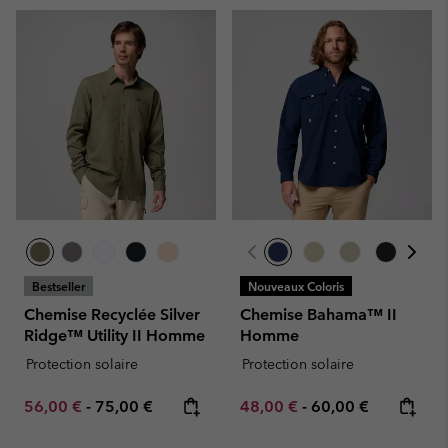
Bestseller
Nouveaux Coloris
Chemise Recyclée Silver
Chemise Bahama™ II
Ridge™ Utility II Homme
Homme
Protection solaire
Protection solaire
Minimum sale price:
Maximum price:
Minimum sale price:
Maximum price:
56,00 €
-
75,00 €
48,00 €
-
60,00 €