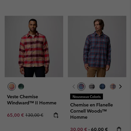
Veste Chemise
Nouveaux Coloris
Windward™ II Homme
Chemise en Flanelle
Cornell Woods™
Sale price:
Regular price:
65,00 €
130,00 €
Homme
Minimum sale price:
Maximum price:
30,00 €
-
60,00 €