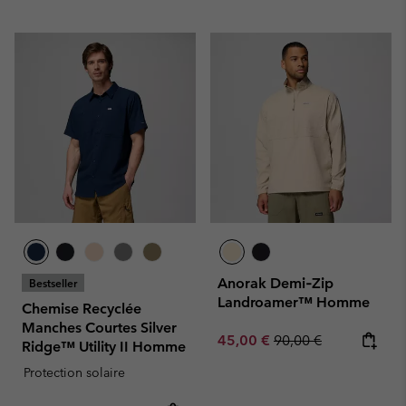
Anorak Demi‑Zip
Bestseller
Landroamer™ Homme
Chemise Recyclée
Manches Courtes Silver
Sale price:
Regular price:
45,00 €
90,00 €
Ridge™ Utility II Homme
Protection solaire