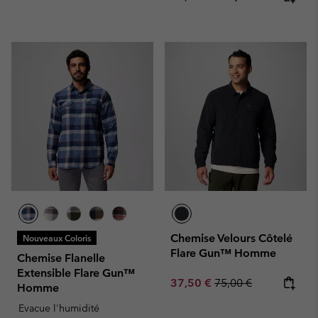
Chemise Velours Côtelé
Nouveaux Coloris
Flare Gun™ Homme
Chemise Flanelle
Extensible Flare Gun™
Sale price:
Regular price:
37,50 €
75,00 €
Homme
Evacue l'humidité