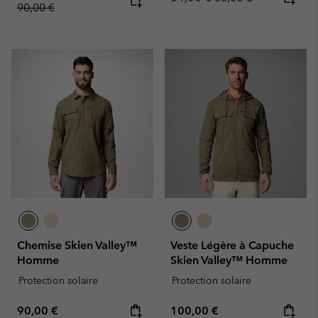
90,00 €
Chemise Skien Valley™
Veste Légère à Capuche
Homme
Skien Valley™ Homme
Protection solaire
Protection solaire
Regular price:
Regular price:
90,00 €
100,00 €