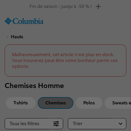
Remise de 10 % à saisir
SKIP
Columbia
TO
Sportswear
CONTENT
Hauts
SKIP
TO
MAIN
NAV
Malheureusement, cet article n'est plus en stock.
Vous trouverez peut être votre bonheur parmi ces
SKIP
options.
TO
SEARCH
Chemises Homme
T-shirts
Chemises
Polos
Sweats e
Tous les filtres
Trier