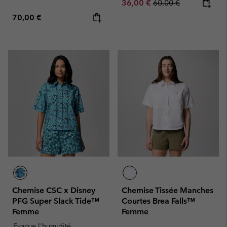
Sale price:
Regular price:
36,00 €
60,00 €
Regular price:
70,00 €
Chemise CSC x Disney
Chemise Tissée Manches
PFG Super Slack Tide™
Courtes Brea Falls™
Femme
Femme
Evacue l'humidité