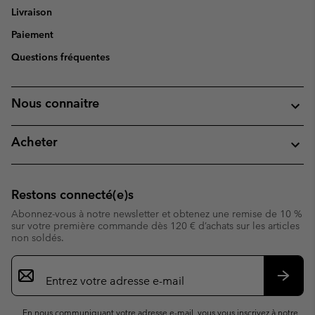
Livraison
Paiement
Questions fréquentes
Nous connaitre
Acheter
Restons connecté(e)s
Abonnez-vous à notre newsletter et obtenez une remise de 10 %
sur votre première commande dès 120 € d’achats sur les articles
non soldés.
Inscription
par
e-
S’abo
mail
En nous communiquant votre adresse e-mail, vous vous inscrivez à notre