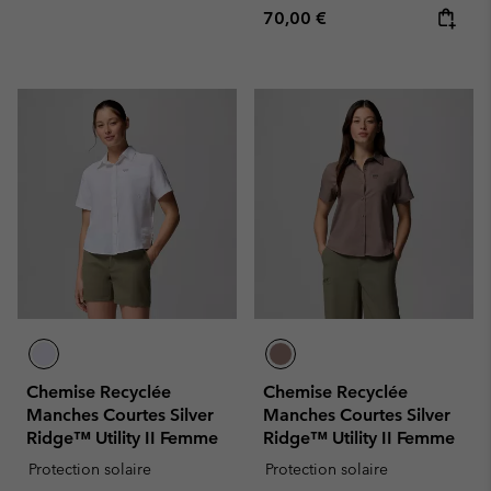
Regular price:
70,00 €
Chemise Recyclée
Chemise Recyclée
Manches Courtes Silver
Manches Courtes Silver
Ridge™ Utility II Femme
Ridge™ Utility II Femme
Protection solaire
Protection solaire