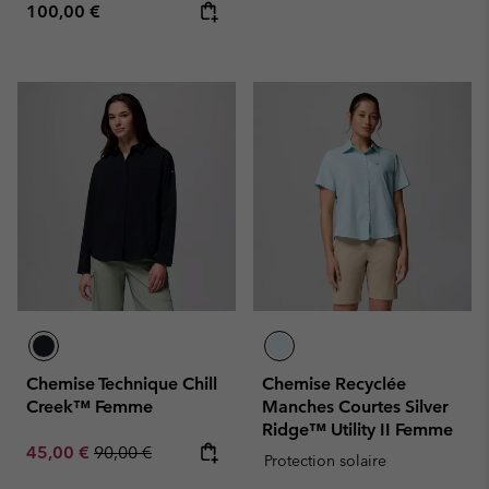
Regular price:
100,00 €
Chemise Technique Chill
Chemise Recyclée
Creek™ Femme
Manches Courtes Silver
Ridge™ Utility II Femme
Sale price:
Regular price:
45,00 €
90,00 €
Protection solaire