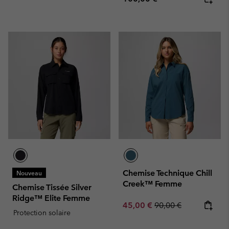
Chemise Technique Chill
Nouveau
Creek™ Femme
Chemise Tissée Silver
Ridge™ Elite Femme
Sale price:
Regular price:
45,00 €
90,00 €
Protection solaire