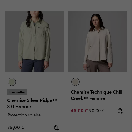
Chemise Technique Chill
Bestseller
Creek™ Femme
Chemise Silver Ridge™
3.0 Femme
Sale price:
Regular price:
45,00 €
90,00 €
Protection solaire
Regular price:
75,00 €