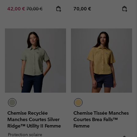
Sale price:
Regular price:
Regular price:
42,00 €
70,00 €
70,00 €
Chemise Recyclée
Chemise Tissée Manches
Manches Courtes Silver
Courtes Brea Falls™
Ridge™ Utility II Femme
Femme
Protection solaire