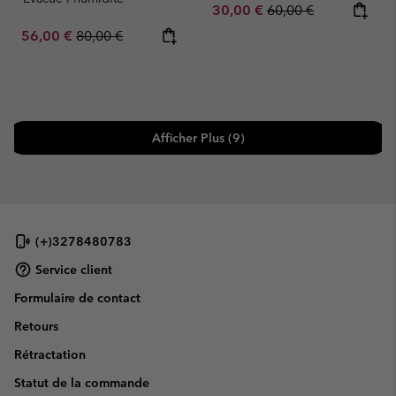
Sale price:
Regular price:
30,00 €
60,00 €
Sale price:
Regular price:
56,00 €
80,00 €
Afficher Plus (9)
(+)3278480783
Service client
Formulaire de contact
Retours
Rétractation
Statut de la commande