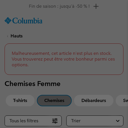
Remise de 10 % à saisir
SKIP
Columbia
TO
Sportswear
CONTENT
Hauts
SKIP
TO
MAIN
NAV
Malheureusement, cet article n'est plus en stock.
Vous trouverez peut être votre bonheur parmi ces
SKIP
options.
TO
SEARCH
Chemises Femme
T-shirts
Chemises
Débardeurs
Sw
Tous les filtres
Trier