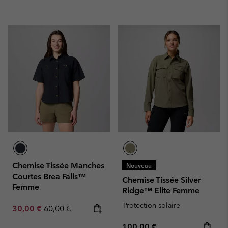
Chemise Tissée Manches
Nouveau
Courtes Brea Falls™
Chemise Tissée Silver
Femme
Ridge™ Elite Femme
Protection solaire
Sale price:
Regular price:
30,00 €
60,00 €
Regular price:
100,00 €