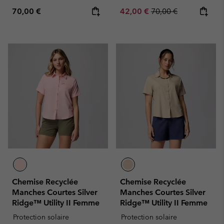
Regular price:
Sale price:
Regular price:
70,00 €
42,00 €
70,00 €
Chemise Recyclée
Chemise Recyclée
Manches Courtes Silver
Manches Courtes Silver
Ridge™ Utility II Femme
Ridge™ Utility II Femme
Protection solaire
Protection solaire