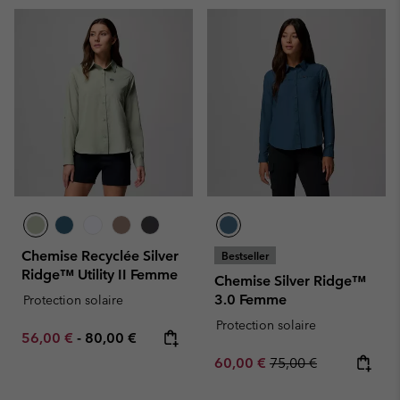
Chemise Recyclée Silver
Bestseller
Ridge™ Utility II Femme
Chemise Silver Ridge™
3.0 Femme
Protection solaire
Protection solaire
Minimum sale price:
Maximum price:
56,00 €
-
80,00 €
Sale price:
Regular price:
60,00 €
75,00 €